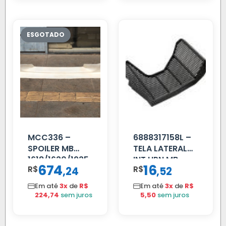
MCC336 –
6888317158L –
SPOILER MB
TELA LATERAL
1618/1630/1935
INT HPN MB
674
16
R$
,
R$
,
24
52
04 FAR
709/MB 1618 LD
C/BIGOD
TELA
Em até
3x
de
R$
Em até
3x
de
R$
224,74
sem juros
5,50
sem juros