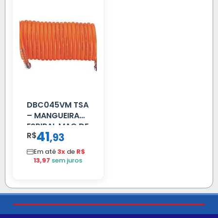
DBC045VM TSA
– MANGUEIRA
ESPIRAL MAO DE
41
R$
,
93
AMIGO UNIV 16
MM 4.5MTS
Em até
3x
de
R$
VERMELHA
13,97
sem juros