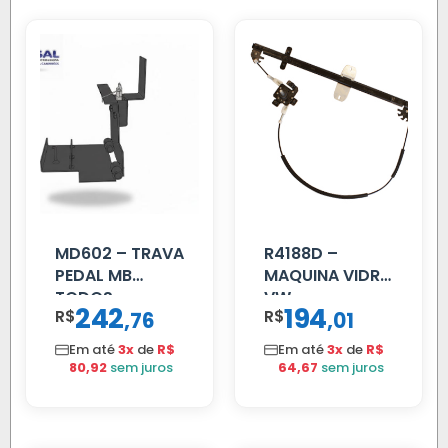
MD602 – TRAVA
R4188D –
PEDAL MB
MAQUINA VIDRO
TODOS
VW
242
194
R$
,
R$
,
76
01
CONSTELLATION
MANUAL LD
Em até
3x
de
R$
Em até
3x
de
R$
80,92
sem juros
64,67
sem juros