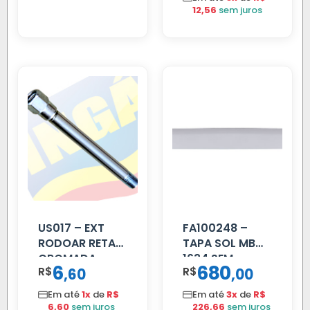
12,56
sem juros
US017 – EXT
FA100248 –
RODOAR RETA
TAPA SOL MB
CROMADA
1634 SEM
6
680
R$
,
R$
,
60
00
SUPORTE FIBRA
Em até
1x
de
R$
Em até
3x
de
R$
6,60
sem juros
226,66
sem juros