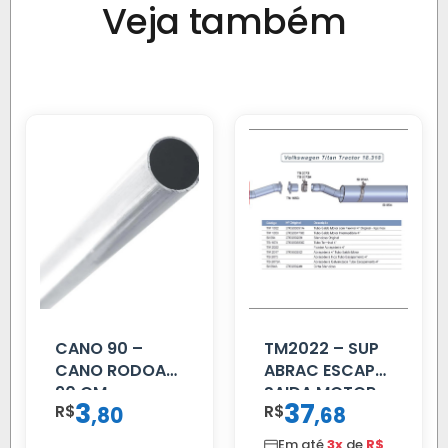
Veja também
CANO 90 –
TM2022 – SUP
CANO RODOAR
ABRAC ESCAP
90 CM
SAIDA MOTOR
3
37
R$
,
R$
,
80
68
VW TITAN
Em até
3x
de
R$