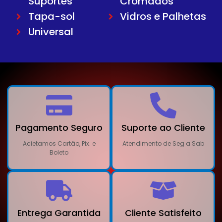
Suportes
Cromados
Tapa-sol
Vidros e Palhetas
Universal
Pagamento Seguro
Suporte ao Cliente
Acietamos Cartão, Pix. e
Atendimento de Seg a Sab
Boleto
Entrega Garantida
Cliente Satisfeito