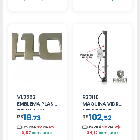
VL3652 –
R2311E –
EMBLEMA PLAST
MAQUINA VIDRO
SCANIA 110
MB ACCELO
19
102
R$
,
R$
,
73
52
CROMADO
2002 ATE 2011
S/MOTOR LE
Em até
3x
de
R$
Em até
3x
de
R$
6,57
sem juros
34,17
sem juros