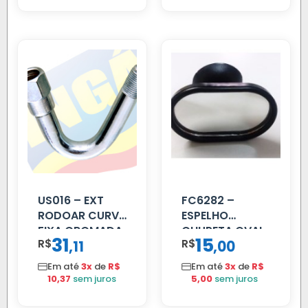
US016 – EXT
FC6282 –
RODOAR CURVA
ESPELHO
FIXA CROMADA
CHUPETA OVAL
31
15
R$
,
R$
,
11
00
Em até
3x
de
R$
Em até
3x
de
R$
10,37
sem juros
5,00
sem juros