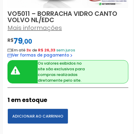
VO5011 – BORRACHA VIDRO CANTO
VOLVO NL/EDC
Mais informações
79
R$
,
00
Em até
3x
de
R$ 26,33
sem juros
Ver formas de pagamento
Os valores exibidos no
site são exclusivos para
compras realizadas
diretamente pelo site.
1 em estoque
ADICIONAR AO CARRINHO