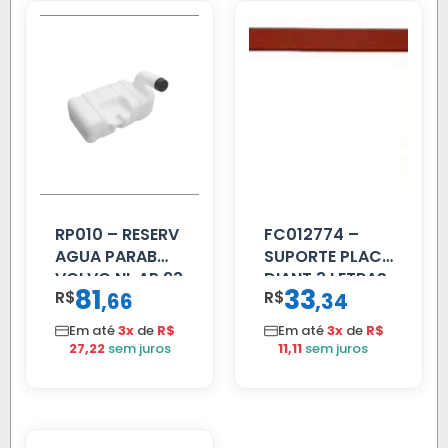
RP010 – RESERV
FC012774 –
AGUA PARAB
SUPORTE PLACA
VOLVO NL AP 93
DIANT 3 LETRAS
81
33
R$
,
R$
,
66
34
REFORCADO
Em até
3x
de
R$
Em até
3x
de
R$
27,22
sem juros
11,11
sem juros