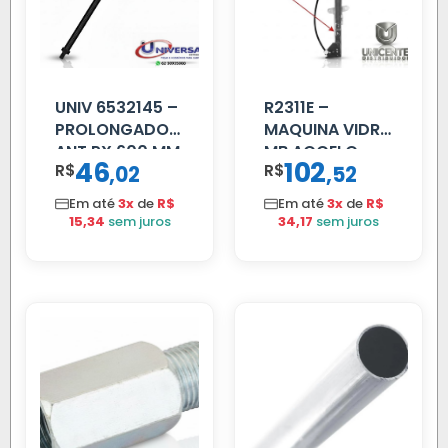
UNIV 6532145 –
R2311E –
PROLONGADOR
MAQUINA VIDRO
ANT PX 600 MM
MB ACCELO
46
102
R$
,
R$
,
02
52
FIBRA PRETA
2002 ATE 2011
S/MOTOR LE
Em até
3x
de
R$
Em até
3x
de
R$
15,34
sem juros
34,17
sem juros