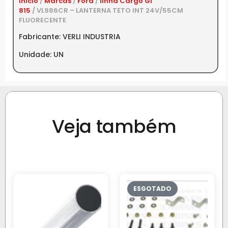
Início
/
Marcas
/
Ford
/
linha Cargo GI
815
/ VL986CR – LANTERNA TETO INT 24V/55CM
FLUORECENTE
Fabricante: VERLI INDUSTRIA
Unidade: UN
Veja também