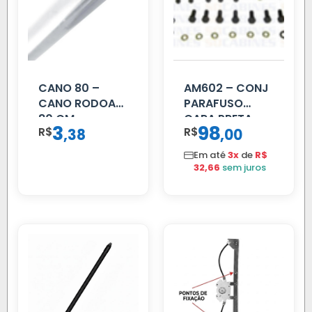
CANO 80 –
AM602 – CONJ
CANO RODOAR
PARAFUSO
80 CM
CARA PRETA
3
98
R$
,
R$
,
38
00
PARCIAL
Em até
3x
de
R$
32,66
sem juros