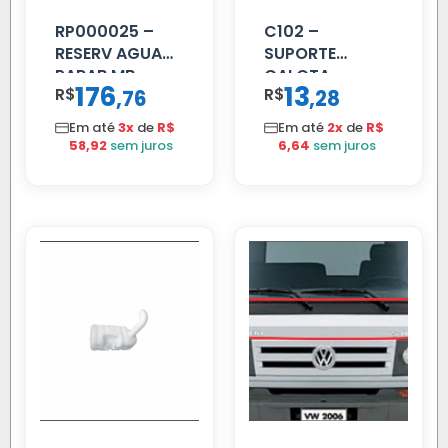
RP000025 –
C102 –
RESERV AGUA
SUPORTE
PARAB MB
CALOTA
176
13
R$
,
R$
,
76
28
ACCELO
DIANTEIRA
C/TAMPA
RODA 10 FUROS
Em até
3x
de
R$
Em até
2x
de
R$
58,92
sem juros
6,64
sem juros