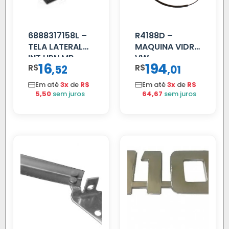
6888317158L –
R4188D –
TELA LATERAL
MAQUINA VIDRO
INT HPN MB
VW
16
194
R$
,
R$
,
52
01
709/MB 1618 LD
CONSTELLATION
TELA
MANUAL LD
Em até
3x
de
R$
Em até
3x
de
R$
5,50
sem juros
64,67
sem juros