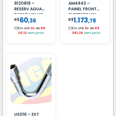
8120818 –
AM4443 –
RESERV AGUA
PAINEL FRONTAL
PARAB VOLVO
SUPERIOR VW
60
1.173
R$
,
R$
,
36
78
EDC
DELIVERY
Em até
3x
de
R$
Em até
3x
de
R$
20,12
sem juros
391,26
sem juros
US016 – EXT