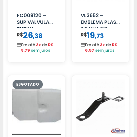
FC009120 –
VL3652 –
SUP VALVULA
EMBLEMA PLAST
BUZINA
SCANIA 110
26
19
R$
,
R$
,
38
73
C/ALAVANCA
CROMADO
Em até
3x
de
R$
Em até
3x
de
R$
8,79
sem juros
6,57
sem juros