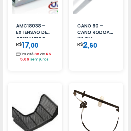
AMC18038 –
CANO 60 –
EXTENSAO DE
CANO RODOAR
CINEMATICO
60 CM
17
2
R$
,
R$
,
00
60
40MM
Em até
3x
de
R$
5,66
sem juros