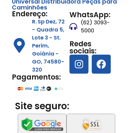
Universal Distribuidora Peças para
Caminhões
Endereço:
WhatsApp:
R. Sp Dez, 72
(62) 3093-
- Quadra 5,
5000
Lote 3 - St.
Redes
Perim,
sociais:
Goiânia -
GO, 74580-
320
Pagamentos:
Site seguro: