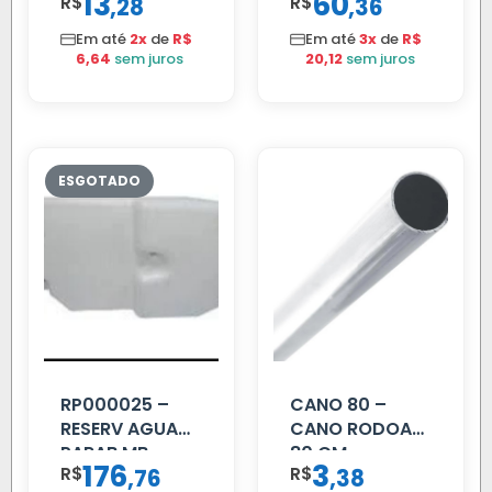
13
60
R$
,
R$
,
28
36
EDC
Em até
2x
de
R$
Em até
3x
de
R$
6,64
sem juros
20,12
sem juros
RP000025 –
CANO 80 –
RESERV AGUA
CANO RODOAR
PARAB MB
80 CM
176
3
R$
,
R$
,
76
38
ACCELO