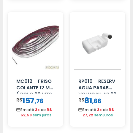
MC012 – FRISO
RP010 – RESERV
COLANTE 12 MM
AGUA PARAB
( ROLO 20 MTS
VOLVO NL AP 93
157
81
R$
,
R$
,
76
66
)
Em até
3x
de
R$
Em até
3x
de
R$
52,58
sem juros
27,22
sem juros