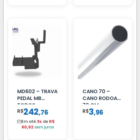
MD602 – TRAVA
CANO 70 –
PEDAL MB
CANO RODOAR
TODOS
70 CM
242
3
R$
,
R$
,
76
96
Em até
3x
de
R$
80,92
sem juros