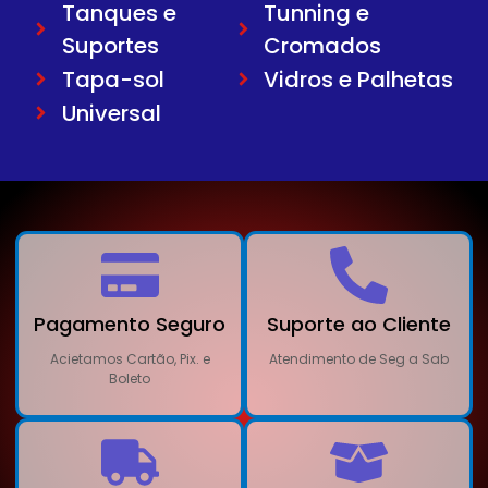
Tanques e
Tunning e
Suportes
Cromados
Tapa-sol
Vidros e Palhetas
Universal
Pagamento Seguro
Suporte ao Cliente
Acietamos Cartão, Pix. e
Atendimento de Seg a Sab
Boleto