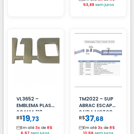
53,88
sem juros
VL3652 –
TM2022 – SUP
EMBLEMA PLAST
ABRAC ESCAP
SCANIA 110
SAIDA MOTOR
19
37
R$
,
R$
,
73
68
CROMADO
VW TITAN
Em até
3x
de
R$
Em até
3x
de
R$
6,57
sem juros
12,56
sem juros