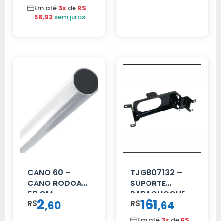
C/TAMPA
Em até
3x
de
R$
58,92
sem juros
CANO 60 –
TJG807132 –
CANO RODOAR
SUPORTE
60 CM
PARACHOQUE
2
161
R$
,
R$
,
60
64
VW 12.170 LD
Em até
3x
de
R$