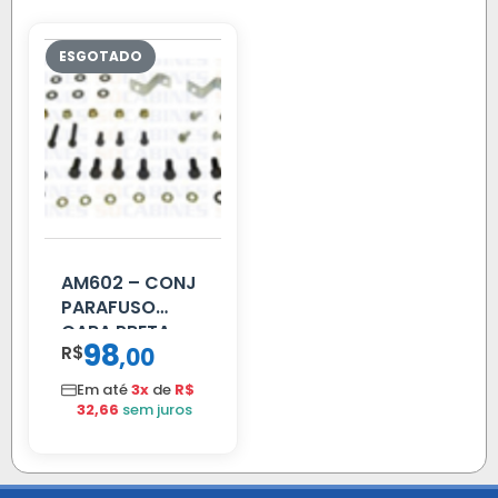
AM602 – CONJ
PARAFUSO
CARA PRETA
98
R$
,
00
PARCIAL
Em até
3x
de
R$
32,66
sem juros