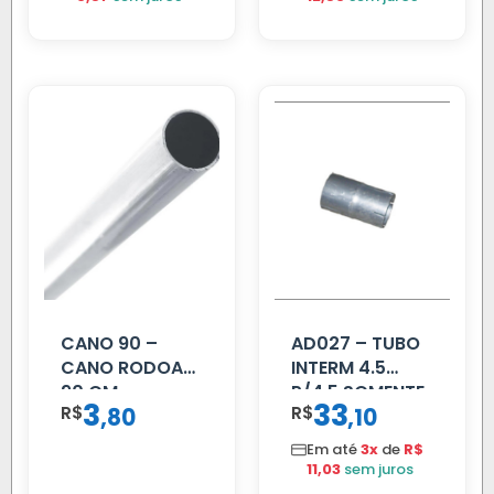
CANO 90 –
AD027 – TUBO
CANO RODOAR
INTERM 4.5
90 CM
P/4.5 SOMENTE
3
33
R$
,
R$
,
80
10
PROLONGADOR
Em até
3x
de
R$
11,03
sem juros