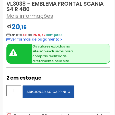
VL3038 – EMBLEMA FRONTAL SCANIA
S4 R 480
Mais informações
20
R$
,
16
Em até
3x
de
R$ 6,72
sem juros
Ver formas de pagamento
Os valores exibidos no
site são exclusivos para
compras realizadas
diretamente pelo site.
2 em estoque
ADICIONAR AO CARRINHO