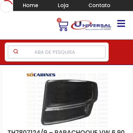
Home
Loja
Contato
0
TH7807124/9 – PARACHOQUE VW 6.90