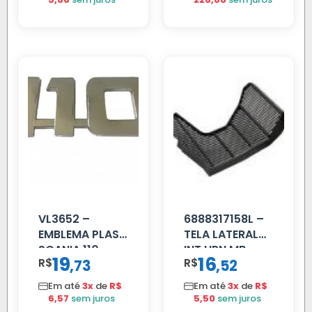
VL3652 –
6888317158L –
EMBLEMA PLAST
TELA LATERAL
SCANIA 110
INT HPN MB
19
16
R$
,
R$
,
73
52
CROMADO
709/MB 1618 LD
TELA
Em até
3x
de
R$
Em até
3x
de
R$
6,57
sem juros
5,50
sem juros