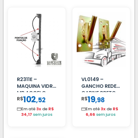
R2311E –
VL0149 –
MAQUINA VIDRO
GANCHO REDE
MB ACCELO
CABINE PRETO
102
19
R$
,
R$
,
52
98
2002 ATE 2011
S/MOTOR LE
Em até
3x
de
R$
Em até
3x
de
R$
34,17
sem juros
6,66
sem juros