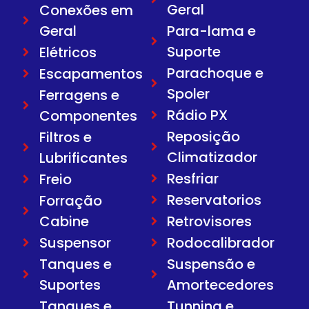
Geral
Conexões em
Geral
Para-lama e
Suporte
Elétricos
Parachoque e
Escapamentos
Spoler
Ferragens e
Rádio PX
Componentes
Reposição
Filtros e
Climatizador
Lubrificantes
Resfriar
Freio
Reservatorios
Forração
Cabine
Retrovisores
Suspensor
Rodocalibrador
Tanques e
Suspensão e
Suportes
Amortecedores
Tanques e
Tunning e