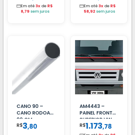
C/TAMPA
Em até
3x
de
R$
Em até
3x
de
R$
8,79
sem juros
58,92
sem juros
CANO 90 –
AM4443 –
CANO RODOAR
PAINEL FRONTAL
90 CM
SUPERIOR VW
3
1.173
R$
,
R$
,
80
78
DELIVERY