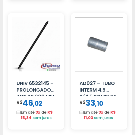
UNIV 6532145 –
AD027 – TUBO
PROLONGADOR
INTERM 4.5
ANT PX 600 MM
P/4.5 SOMENTE
46
33
R$
,
R$
,
02
10
FIBRA PRETA
PROLONGADOR
Em até
3x
de
R$
Em até
3x
de
R$
15,34
sem juros
11,03
sem juros