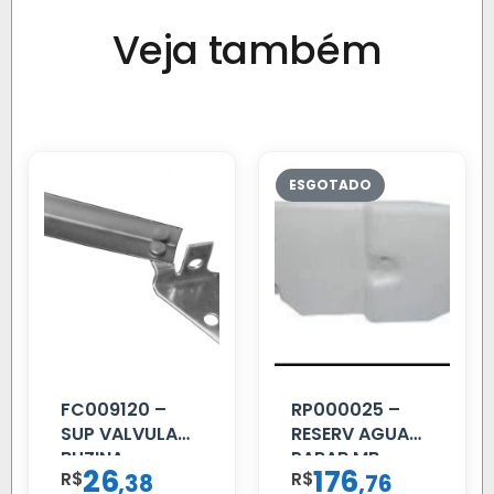
Veja também
FC009120 –
RP000025 –
SUP VALVULA
RESERV AGUA
BUZINA
PARAB MB
26
176
R$
,
R$
,
38
76
C/ALAVANCA
ACCELO