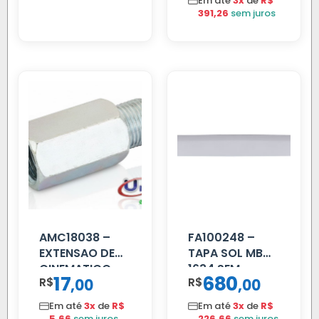
Em até
3x
de
R$
391,26
sem juros
AMC18038 –
FA100248 –
EXTENSAO DE
TAPA SOL MB
CINEMATICO
1634 SEM
17
680
R$
,
R$
,
00
00
40MM
SUPORTE FIBRA
Em até
3x
de
R$
Em até
3x
de
R$
5,66
sem juros
226,66
sem juros