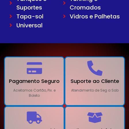
Suportes
Cromados
Tapa-sol
Vidros e Palhetas
Universal
Pagamento Seguro
Suporte ao Cliente
Acietamos Cartão, Pix. e
Atendimento de Seg a Sab
Boleto