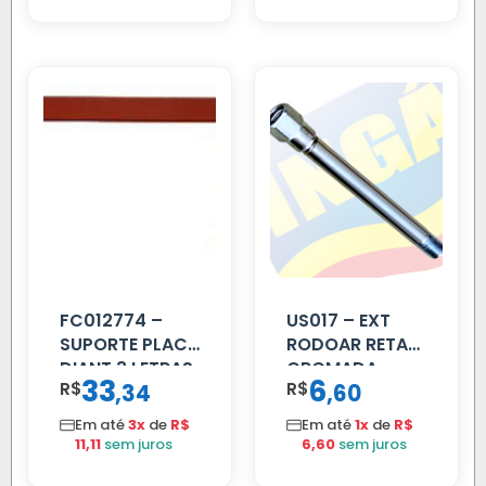
FC012774 –
US017 – EXT
SUPORTE PLACA
RODOAR RETA
DIANT 3 LETRAS
CROMADA
33
6
R$
,
R$
,
34
60
REFORCADO
Em até
3x
de
R$
Em até
1x
de
R$
11,11
sem juros
6,60
sem juros