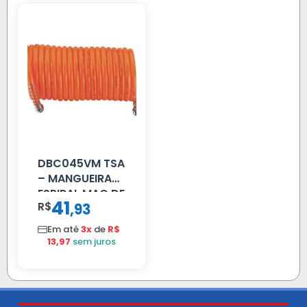
DBC045VM TSA
– MANGUEIRA
ESPIRAL MAO DE
41
R$
,
93
AMIGO UNIV 16
MM 4.5MTS
Em até
3x
de
R$
VERMELHA
13,97
sem juros