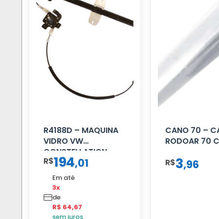
R4188D – MAQUINA
CANO 70 – 
VIDRO VW
RODOAR 70 
CONSTELLATION
194
3
R$
,
01
MANUAL LD
R$
,
96
Em até
3x
de
R$ 64,67
sem juros