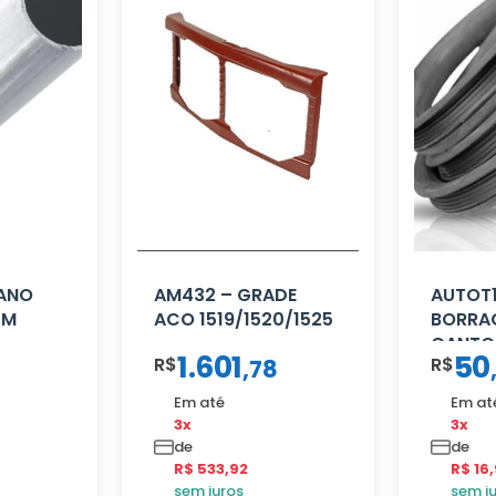
CANO
AM432 – GRADE
AUTOT1
CM
ACO 1519/1520/1525
BORRA
CANTO
1.601
50
R$
R$
,
78
80/88
Em até
Em at
3x
3x
de
de
R$ 533,92
R$ 16
sem juros
sem j