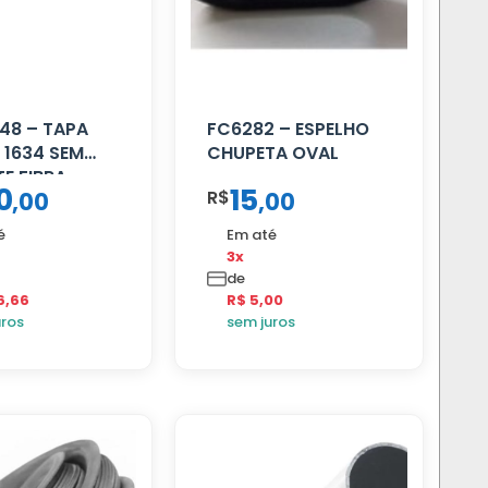
48 – TAPA
FC6282 – ESPELHO
 1634 SEM
CHUPETA OVAL
E FIBRA
0
15
R$
,
00
,
00
é
Em até
3x
de
6,66
R$ 5,00
uros
sem juros