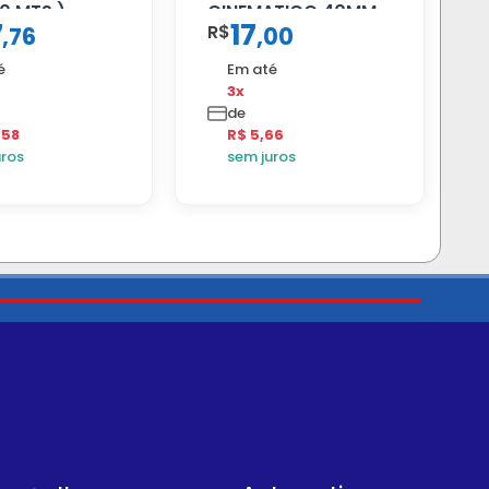
0 MTS )
CINEMATICO 40MM
7
17
R$
,
76
,
00
é
Em até
3x
de
,58
R$ 5,66
uros
sem juros