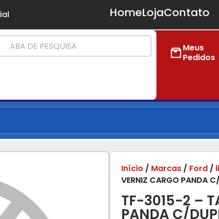
Home
Loja
Contato
ial
Meus
Pedidos
Início
/
Marcas
/
Ford
/
VERNIZ CARGO PANDA C/
TF-3015-2 – 
PANDA C/DUPL