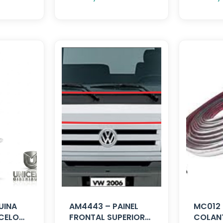
UINA
AM4443 – PAINEL
MC012 
CELO
FRONTAL SUPERIOR
COLANT