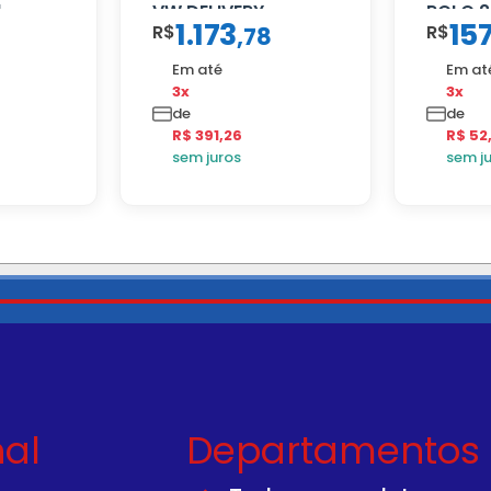
1
VW DELIVERY
ROLO 2
1.173
15
R$
R$
,
78
Em até
Em at
3x
3x
de
de
R$ 391,26
R$ 52
sem juros
sem j
nal
Departamentos