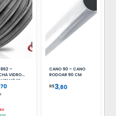
862 –
CANO 90 – CANO
CHA VIDRO
RODOAR 90 CM
 VOLVO NL
3
,
70
…
R$
,
80
é
,90
uros