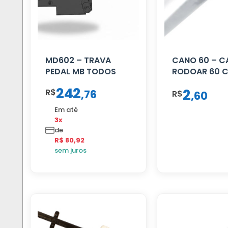
MD602 – TRAVA
CANO 60 – 
PEDAL MB TODOS
RODOAR 60 
242
2
R$
,
76
R$
,
60
Em até
3x
de
R$ 80,92
sem juros