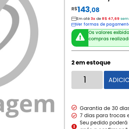
143
R$
,
08
Em até
3x
de
R$ 47,69
sem 
Ver formas de pagament
Os valores exibido
compras realizada
2 em estoque
ADICI
Garantia de 30 dias
7 dias para trocas
Seu pedido poderá s