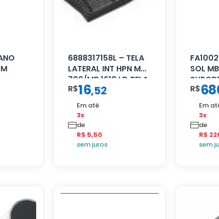
CANO
6888317158L – TELA
FA1002
CM
LATERAL INT HPN MB
SOL MB
709/MB 1618 LD TELA
SUPORT
16
68
R$
R$
,
52
Em até
Em at
3x
3x
de
de
R$ 5,50
R$ 22
sem juros
sem j