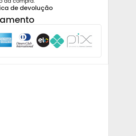
o da compra.
tica de devolução
gamento