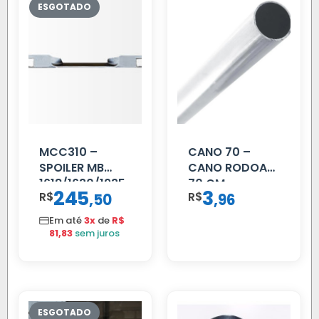
MCC310 –
CANO 70 –
SPOILER MB
CANO RODOAR
1618/1630/1935
70 CM
245
3
R$
,
R$
,
50
96
02 FAR
Em até
3x
de
R$
81,83
sem juros