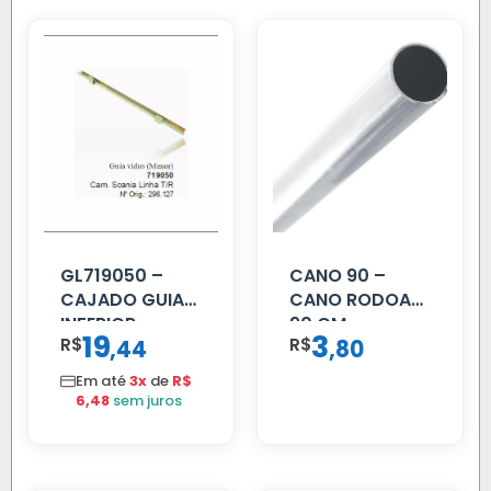
GL719050 –
CANO 90 –
CAJADO GUIA
CANO RODOAR
INFERIOR
90 CM
19
3
R$
,
R$
,
44
80
SCANIA T/R
112/113 MENOR
Em até
3x
de
R$
6,48
sem juros