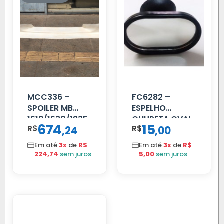
MCC336 –
FC6282 –
SPOILER MB
ESPELHO
1618/1630/1935
CHUPETA OVAL
674
15
R$
,
R$
,
24
00
04 FAR
C/BIGOD
Em até
3x
de
R$
Em até
3x
de
R$
224,74
sem juros
5,00
sem juros