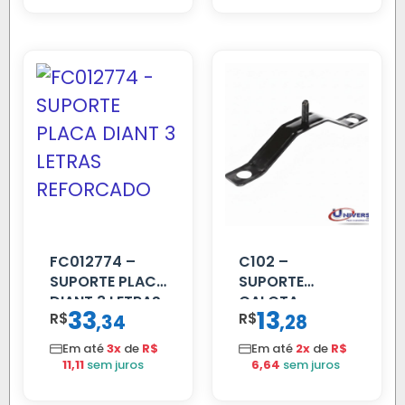
FC012774 –
C102 –
SUPORTE PLACA
SUPORTE
DIANT 3 LETRAS
CALOTA
33
13
R$
,
R$
,
34
28
REFORCADO
DIANTEIRA
RODA 10 FUROS
Em até
3x
de
R$
Em até
2x
de
R$
11,11
sem juros
6,64
sem juros