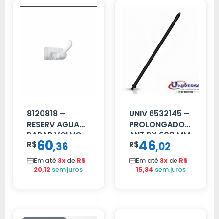
8120818 –
UNIV 6532145 –
RESERV AGUA
PROLONGADOR
PARAB VOLVO
ANT PX 600 MM
60
46
R$
,
R$
,
36
02
EDC
FIBRA PRETA
Em até
3x
de
R$
Em até
3x
de
R$
20,12
sem juros
15,34
sem juros