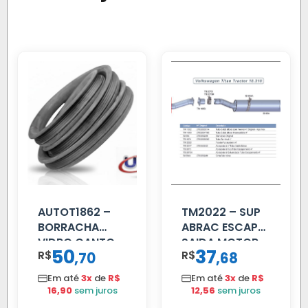
AUTOT1862 –
TM2022 – SUP
BORRACHA
ABRAC ESCAP
VIDRO CANTO
SAIDA MOTOR
50
37
R$
,
R$
,
70
68
VOLVO NL
VW TITAN
80/88…
Em até
3x
de
R$
Em até
3x
de
R$
16,90
sem juros
12,56
sem juros