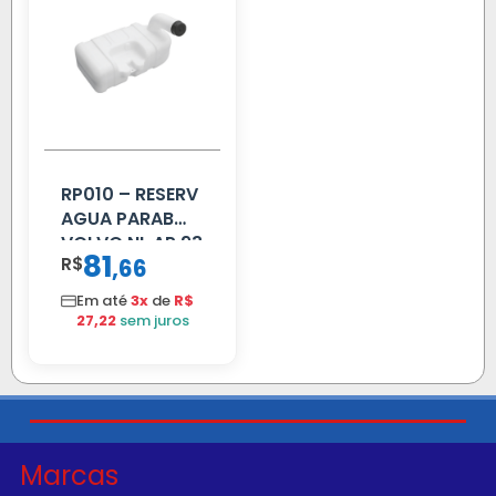
RP010 – RESERV
AGUA PARAB
VOLVO NL AP 93
81
R$
,
66
Em até
3x
de
R$
27,22
sem juros
Marcas