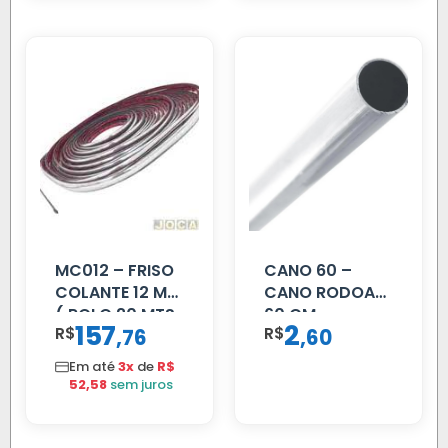
MC012 – FRISO
CANO 60 –
COLANTE 12 MM
CANO RODOAR
( ROLO 20 MTS
60 CM
157
2
R$
,
R$
,
76
60
)
Em até
3x
de
R$
52,58
sem juros