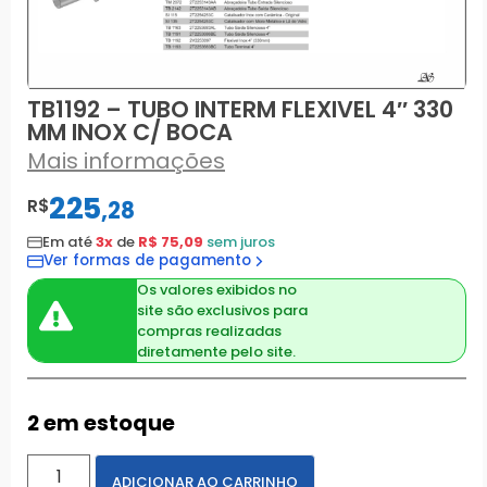
TB1192 – TUBO INTERM FLEXIVEL 4″ 330
MM INOX C/ BOCA
Mais informações
225
R$
,
28
Em até
3x
de
R$ 75,09
sem juros
Ver formas de pagamento
Os valores exibidos no
site são exclusivos para
compras realizadas
diretamente pelo site.
2 em estoque
ADICIONAR AO CARRINHO