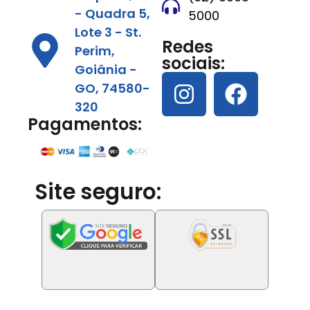
- Quadra 5,
5000
Lote 3 - St.
Redes
Perim,
sociais:
Goiânia -
GO, 74580-
320
Pagamentos:
Site seguro: