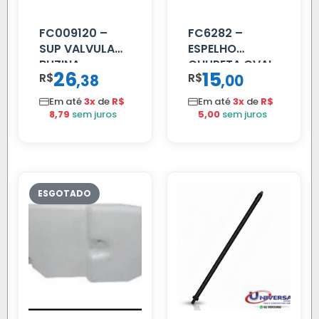
FC009120 –
FC6282 –
SUP VALVULA
ESPELHO
BUZINA
CHUPETA OVAL
26
15
R$
,
R$
,
38
00
C/ALAVANCA
Em até
3x
de
R$
Em até
3x
de
R$
8,79
sem juros
5,00
sem juros