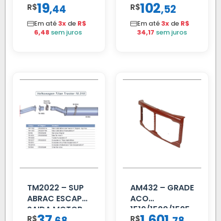
19
102
R$
,
R$
,
44
52
SCANIA T/R
2002 ATE 2011
112/113 MENOR
S/MOTOR LE
Em até
3x
de
R$
Em até
3x
de
R$
6,48
sem juros
34,17
sem juros
TM2022 – SUP
AM432 – GRADE
ABRAC ESCAP
ACO
SAIDA MOTOR
1519/1520/1525
37
1.601
R$
,
R$
,
VW TITAN