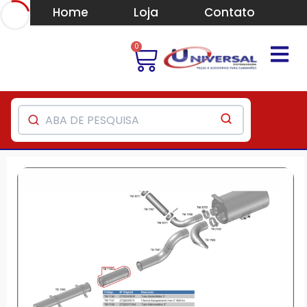
Home
Loja
Contato
0