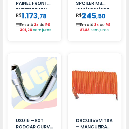
PAINEL FRONTAL
SPOILER MB
SUPERIOR VW
1618/1630/1935
1.173
245
R$
,
R$
,
78
50
DELIVERY
02 FAR
Em até
3x
de
R$
Em até
3x
de
R$
391,26
sem juros
81,83
sem juros
US016 – EXT
DBC045VM TSA
RODOAR CURVA
– MANGUEIRA