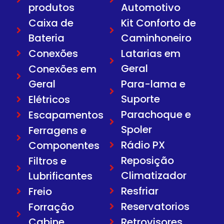
produtos
Automotivo
Caixa de
Kit Conforto de
Bateria
Caminhoneiro
Conexões
Latarias em
Geral
Conexões em
Geral
Para-lama e
Suporte
Elétricos
Parachoque e
Escapamentos
Spoler
Ferragens e
Rádio PX
Componentes
Reposição
Filtros e
Climatizador
Lubrificantes
Resfriar
Freio
Reservatorios
Forração
Cabine
Retrovisores