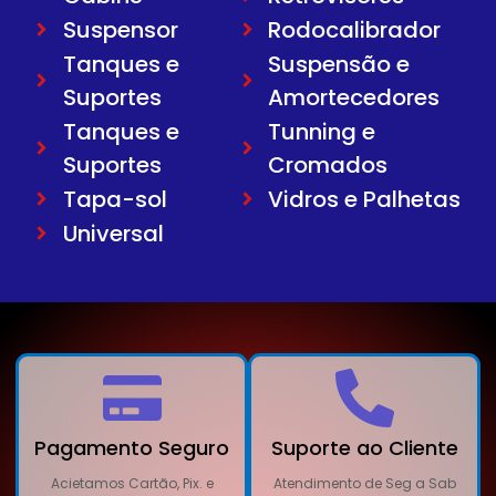
Suspensor
Rodocalibrador
Tanques e
Suspensão e
Suportes
Amortecedores
Tanques e
Tunning e
Suportes
Cromados
Tapa-sol
Vidros e Palhetas
Universal
Pagamento Seguro
Suporte ao Cliente
Acietamos Cartão, Pix. e
Atendimento de Seg a Sab