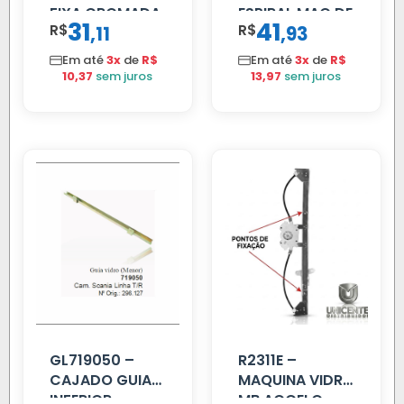
FIXA CROMADA
ESPIRAL MAO DE
31
41
R$
,
R$
,
11
93
AMIGO UNIV 16
MM 4.5MTS
Em até
3x
de
R$
Em até
3x
de
R$
VERMELHA
10,37
sem juros
13,97
sem juros
GL719050 –
R2311E –
CAJADO GUIA
MAQUINA VIDRO
INFERIOR
MB ACCELO