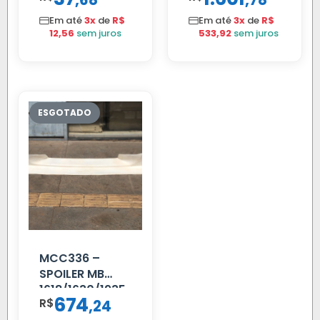
68
78
Em até
3x
de
R$
Em até
3x
de
R$
12,56
sem juros
533,92
sem juros
MCC336 –
SPOILER MB
1618/1630/1935
674
R$
,
24
04 FAR