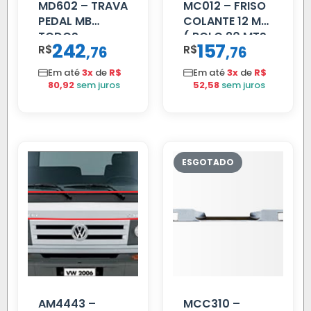
MD602 – TRAVA
MC012 – FRISO
PEDAL MB
COLANTE 12 MM
TODOS
( ROLO 20 MTS
242
157
R$
,
R$
,
76
76
)
Em até
3x
de
R$
Em até
3x
de
R$
80,92
sem juros
52,58
sem juros
AM4443 –
MCC310 –