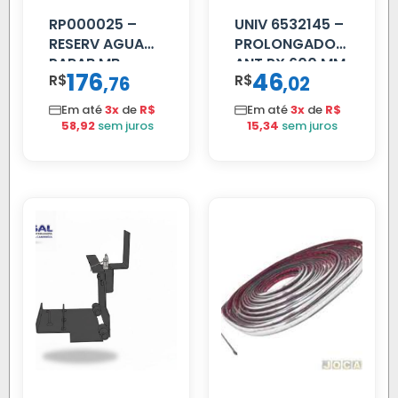
RP000025 –
UNIV 6532145 –
RESERV AGUA
PROLONGADOR
PARAB MB
ANT PX 600 MM
176
46
R$
,
R$
,
76
02
ACCELO
FIBRA PRETA
C/TAMPA
Em até
3x
de
R$
Em até
3x
de
R$
58,92
sem juros
15,34
sem juros