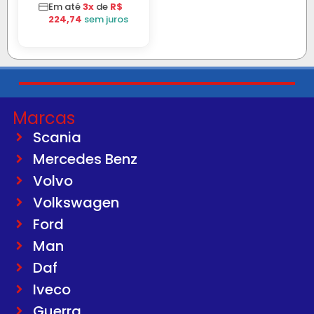
C/BIGOD
Em até
3x
de
R$
224,74
sem juros
Marcas
Scania
Mercedes Benz
Volvo
Volkswagen
Ford
Man
Daf
Iveco
Guerra