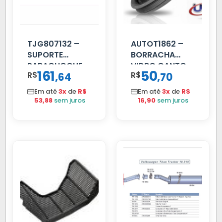
TJG807132 –
AUTOT1862 –
SUPORTE
BORRACHA
PARACHOQUE
VIDRO CANTO
161
50
R$
,
R$
,
64
70
VW 12.170 LD
VOLVO NL
80/88…
Em até
3x
de
R$
Em até
3x
de
R$
53,88
sem juros
16,90
sem juros