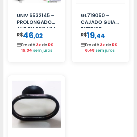
UNIV 6532145 –
GL719050 –
PROLONGADOR
CAJADO GUIA
ANT PX 600 MM
INFERIOR
46
19
R$
,
R$
,
02
44
FIBRA PRETA
SCANIA T/R
112/113 MENOR
Em até
3x
de
R$
Em até
3x
de
R$
15,34
sem juros
6,48
sem juros