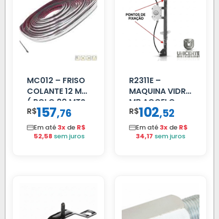
MC012 – FRISO
R2311E –
COLANTE 12 MM
MAQUINA VIDRO
( ROLO 20 MTS
MB ACCELO
157
102
R$
,
R$
,
76
52
)
2002 ATE 2011
S/MOTOR LE
Em até
3x
de
R$
Em até
3x
de
R$
52,58
sem juros
34,17
sem juros