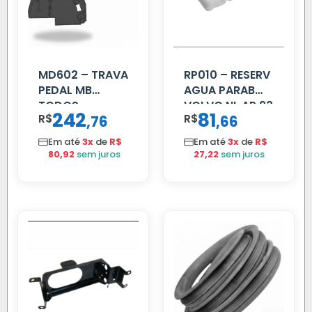
MD602 – TRAVA
RP010 – RESERV
PEDAL MB
AGUA PARAB
TODOS
VOLVO NL AP 93
242
81
R$
,
R$
,
76
66
Em até
3x
de
R$
Em até
3x
de
R$
80,92
sem juros
27,22
sem juros