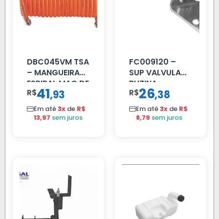
DBC045VM TSA
FC009120 –
– MANGUEIRA
SUP VALVULA
ESPIRAL MAO DE
BUZINA
41
26
R$
,
R$
,
93
38
AMIGO UNIV 16
C/ALAVANCA
MM 4.5MTS
Em até
3x
de
R$
Em até
3x
de
R$
VERMELHA
13,97
sem juros
8,79
sem juros