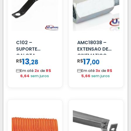
C102 –
AMC18038 –
SUPORTE
EXTENSAO DE
CALOTA
CINEMATICO
13
17
R$
,
R$
,
28
00
DIANTEIRA
40MM
RODA 10 FUROS
Em até
2x
de
R$
Em até
3x
de
R$
6,64
sem juros
5,66
sem juros