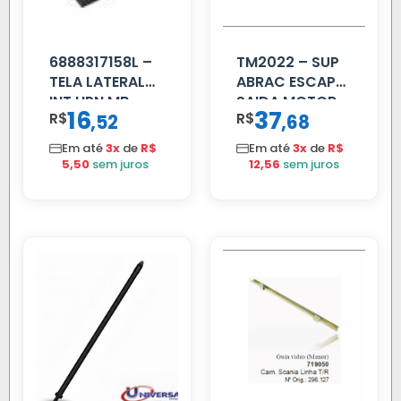
6888317158L –
TM2022 – SUP
TELA LATERAL
ABRAC ESCAP
INT HPN MB
SAIDA MOTOR
16
37
R$
,
R$
,
52
68
709/MB 1618 LD
VW TITAN
TELA
Em até
3x
de
R$
Em até
3x
de
R$
5,50
sem juros
12,56
sem juros