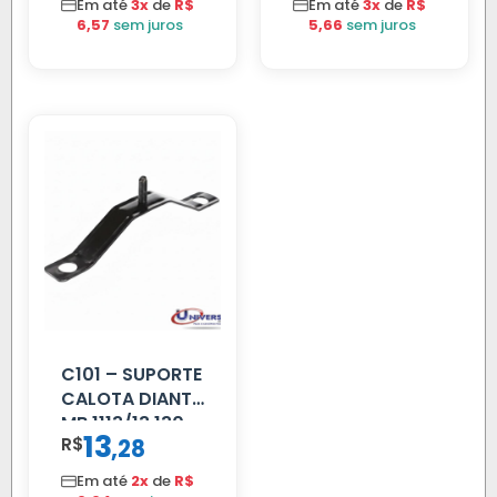
Em até
3x
de
R$
Em até
3x
de
R$
6,57
sem juros
5,66
sem juros
C101 – SUPORTE
CALOTA DIANT
MB 1113/13.130
13
R$
,
28
Em até
2x
de
R$