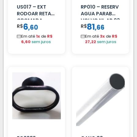
US017 – EXT
RP010 – RESERV
RODOAR RETA
AGUA PARAB
CROMADA
VOLVO NL AP 93
6
81
R$
,
R$
,
60
66
Em até
1x
de
R$
Em até
3x
de
R$
6,60
sem juros
27,22
sem juros