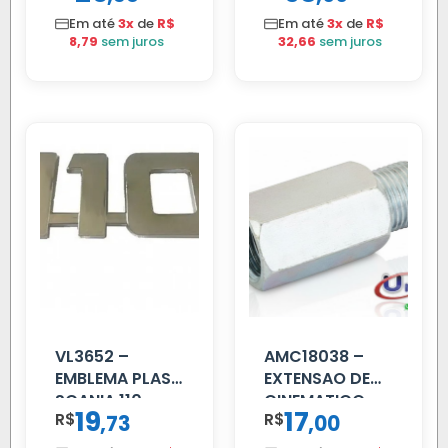
Em até
3x
de
R$
Em até
3x
de
R$
8,79
sem juros
32,66
sem juros
VL3652 –
AMC18038 –
EMBLEMA PLAST
EXTENSAO DE
SCANIA 110
CINEMATICO
19
17
R$
,
R$
,
73
00
CROMADO
40MM