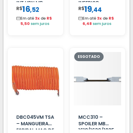
INT HPN MB
INFERIOR
16
19
R$
,
R$
,
52
44
709/MB 1618 LD
SCANIA T/R
TELA
112/113 MENOR
Em até
3x
de
R$
Em até
3x
de
R$
5,50
sem juros
6,48
sem juros
DBC045VM TSA
MCC310 –
– MANGUEIRA
SPOILER MB
ESPIRAL MAO DE
1618/1630/1935