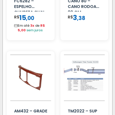
FC6282 –
CANO 80 –
ESPELHO
CANO RODOAR
CHUPETA OVAL
80 CM
15
3
R$
,
R$
,
00
38
Em até
3x
de
R$
5,00
sem juros
AM432 – GRADE
TM2022 – SUP