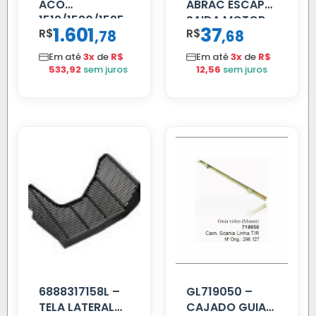
ACO
ABRAC ESCAP
1519/1520/1525
SAIDA MOTOR
1.601
37
R$
,
R$
,
78
68
VW TITAN
Em até
3x
de
R$
Em até
3x
de
R$
533,92
sem juros
12,56
sem juros
6888317158L –
GL719050 –
TELA LATERAL
CAJADO GUIA