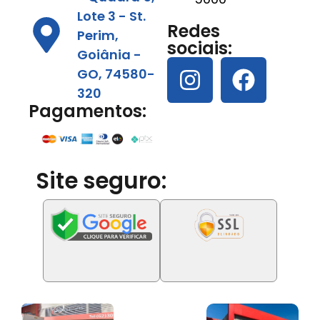
Lote 3 - St.
Redes
Perim,
sociais:
Goiânia -
GO, 74580-
320
Pagamentos:
Site seguro: