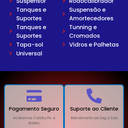
Suspensor
Rodocalibrador
Tanques e
Suspensão e
Suportes
Amortecedores
Tanques e
Tunning e
Suportes
Cromados
Tapa-sol
Vidros e Palhetas
Universal
Pagamento Seguro
Suporte ao Cliente
Acietamos Cartão, Pix. e
Atendimento de Seg a Sab
Boleto