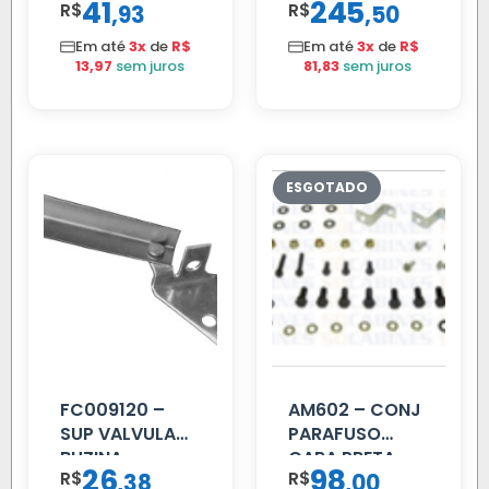
41
245
R$
,
R$
,
93
50
AMIGO UNIV 16
02 FAR
MM 4.5MTS
Em até
3x
de
R$
Em até
3x
de
R$
VERMELHA
13,97
sem juros
81,83
sem juros
FC009120 –
AM602 – CONJ
SUP VALVULA
PARAFUSO
BUZINA
CARA PRETA
26
98
R$
,
R$
,
38
00
C/ALAVANCA
PARCIAL