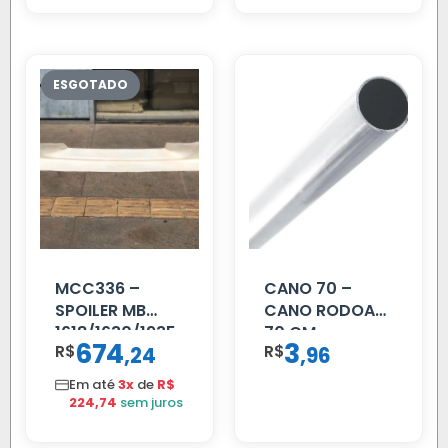
MCC336 –
CANO 70 –
SPOILER MB
CANO RODOAR
1618/1630/1935
70 CM
674
3
R$
,
R$
,
24
96
04 FAR
C/BIGOD
Em até
3x
de
R$
224,74
sem juros