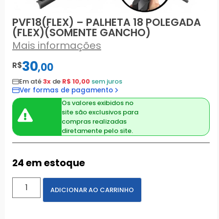
PVF18(FLEX) – PALHETA 18 POLEGADA
(FLEX)(SOMENTE GANCHO)
Mais informações
30
R$
,
00
Em até
3x
de
R$ 10,00
sem juros
Ver formas de pagamento
Os valores exibidos no
site são exclusivos para
compras realizadas
diretamente pelo site.
24 em estoque
ADICIONAR AO CARRINHO