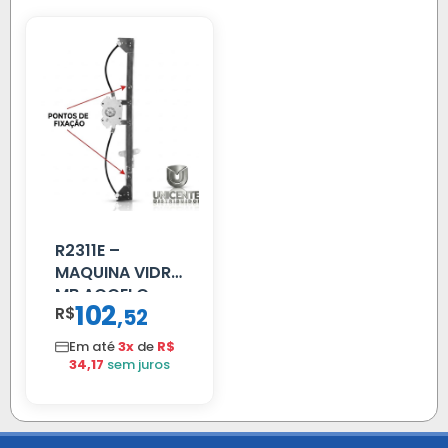
R2311E –
MAQUINA VIDRO
MB ACCELO
102
R$
,
52
2002 ATE 2011
S/MOTOR LE
Em até
3x
de
R$
34,17
sem juros