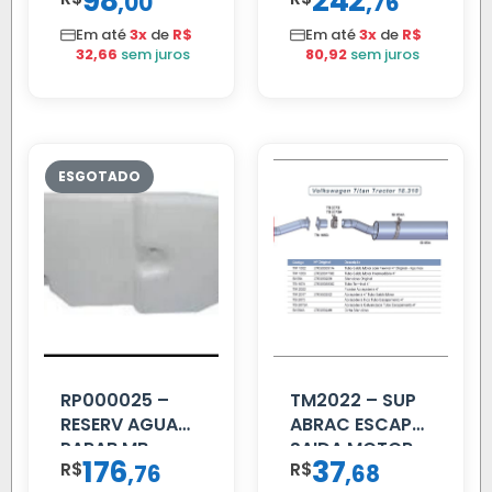
98
242
,
,
00
76
PARCIAL
Em até
3x
de
R$
Em até
3x
de
R$
32,66
sem juros
80,92
sem juros
RP000025 –
TM2022 – SUP
RESERV AGUA
ABRAC ESCAP
PARAB MB
SAIDA MOTOR
176
37
R$
,
R$
,
76
68
ACCELO
VW TITAN