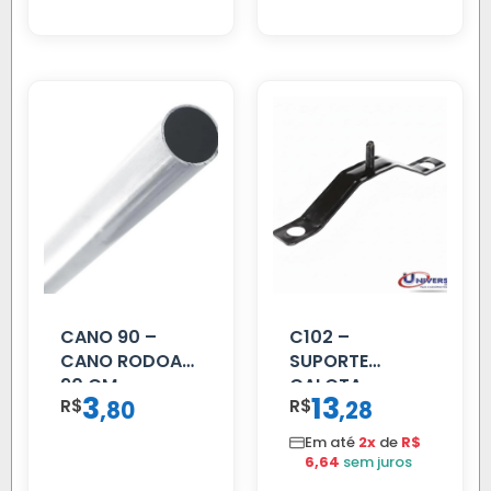
CANO 90 –
C102 –
CANO RODOAR
SUPORTE
90 CM
CALOTA
3
13
R$
,
R$
,
80
28
DIANTEIRA
RODA 10 FUROS
Em até
2x
de
R$
6,64
sem juros