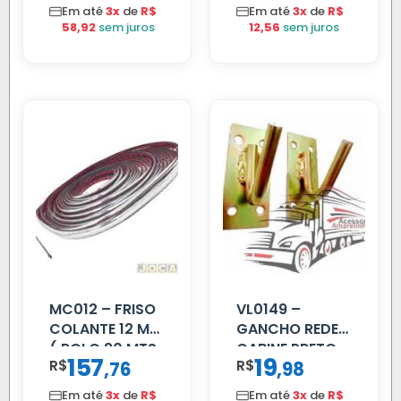
C/TAMPA
Em até
3x
de
R$
Em até
3x
de
R$
58,92
sem juros
12,56
sem juros
MC012 – FRISO
VL0149 –
COLANTE 12 MM
GANCHO REDE
( ROLO 20 MTS
CABINE PRETO
157
19
R$
,
R$
,
76
98
)
Em até
3x
de
R$
Em até
3x
de
R$