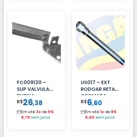
FC009120 –
US017 – EXT
SUP VALVULA
RODOAR RETA
BUZINA
CROMADA
26
6
R$
,
R$
,
38
60
C/ALAVANCA
Em até
3x
de
R$
Em até
1x
de
R$
8,79
sem juros
6,60
sem juros