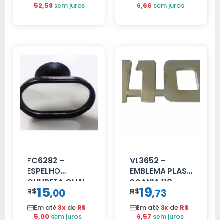
52,58
sem juros
6,66
sem juros
FC6282 –
VL3652 –
ESPELHO
EMBLEMA PLAST
CHUPETA OVAL
SCANIA 110
15
19
R$
,
R$
,
00
73
CROMADO
Em até
3x
de
R$
Em até
3x
de
R$
5,00
sem juros
6,57
sem juros