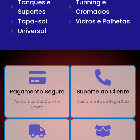
Tanques e
Tunning e
Suportes
Cromados
Tapa-sol
Vidros e Palhetas
Universal
Pagamento Seguro
Suporte ao Cliente
Acietamos Cartão, Pix. e
Atendimento de Seg a Sab
Boleto