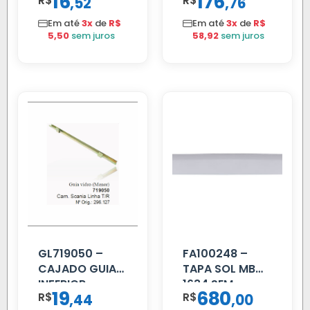
16
176
R$
,
R$
,
52
76
709/MB 1618 LD
ACCELO
TELA
C/TAMPA
Em até
3x
de
R$
Em até
3x
de
R$
5,50
sem juros
58,92
sem juros
GL719050 –
FA100248 –
CAJADO GUIA
TAPA SOL MB
INFERIOR
1634 SEM
19
680
R$
,
R$
,
44
00
SCANIA T/R
SUPORTE FIBRA