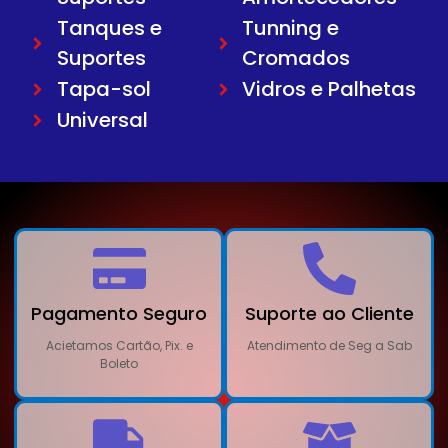
Tanques e
Tunning e
Suportes
Cromados
Tapa-sol
Vidros e Palhetas
Universal
Pagamento Seguro
Suporte ao Cliente
Acietamos Cartão, Pix. e
Atendimento de Seg a Sab
Boleto