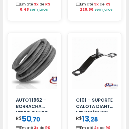
112/113 MENOR
Em até
3x
de
R$
Em até
3x
de
R$
6,48
sem juros
226,66
sem juros
AUTOT1862 –
C101 – SUPORTE
BORRACHA
CALOTA DIANT
VIDRO CANTO
MB 1113/13.130
50
13
R$
,
R$
,
70
28
VOLVO NL
80/88…
Em até
3x
de
R$
Em até
2x
de
R$