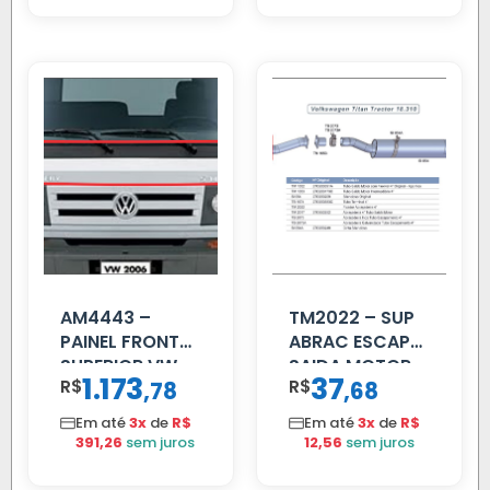
AM4443 –
TM2022 – SUP
PAINEL FRONTAL
ABRAC ESCAP
SUPERIOR VW
SAIDA MOTOR
1.173
37
R$
,
R$
,
78
68
DELIVERY
VW TITAN
Em até
3x
de
R$
Em até
3x
de
R$
391,26
sem juros
12,56
sem juros