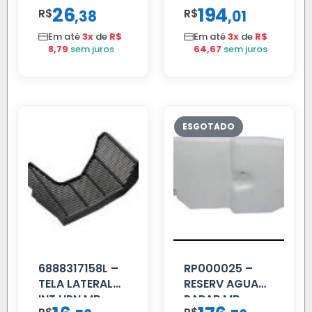
BUZINA
VW
26
194
R$
,
R$
,
38
01
C/ALAVANCA
CONSTELLATION
MANUAL LD
Em até
3x
de
R$
Em até
3x
de
R$
8,79
sem juros
64,67
sem juros
6888317158L –
RP000025 –
TELA LATERAL
RESERV AGUA
INT HPN MB
PARAB MB