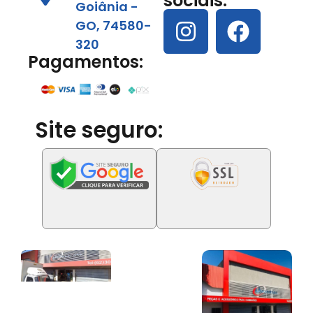
sociais:
Goiânia -
GO, 74580-
320
Pagamentos:
Site seguro: