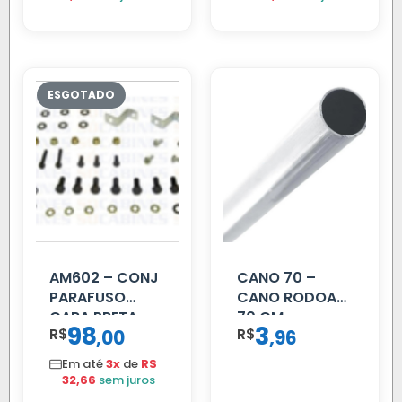
AM602 – CONJ
CANO 70 –
PARAFUSO
CANO RODOAR
CARA PRETA
70 CM
98
3
R$
,
R$
,
00
96
PARCIAL
Em até
3x
de
R$
32,66
sem juros