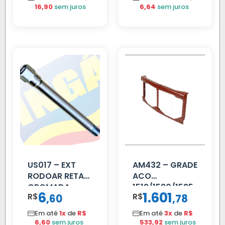
16,90
sem juros
6,64
sem juros
US017 – EXT
AM432 – GRADE
RODOAR RETA
ACO
CROMADA
1519/1520/1525
6
1.601
R$
,
R$
,
60
78
Em até
1x
de
R$
Em até
3x
de
R$
6,60
sem juros
533,92
sem juros