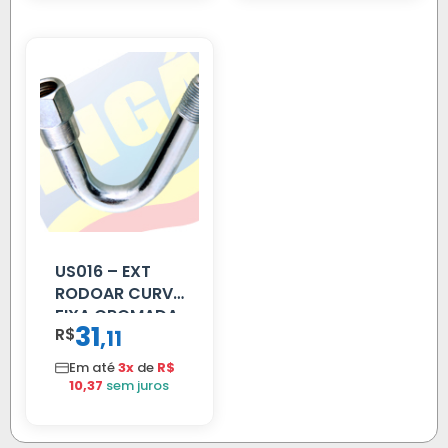
US016 – EXT
RODOAR CURVA
FIXA CROMADA
31
R$
,
11
Em até
3x
de
R$
10,37
sem juros