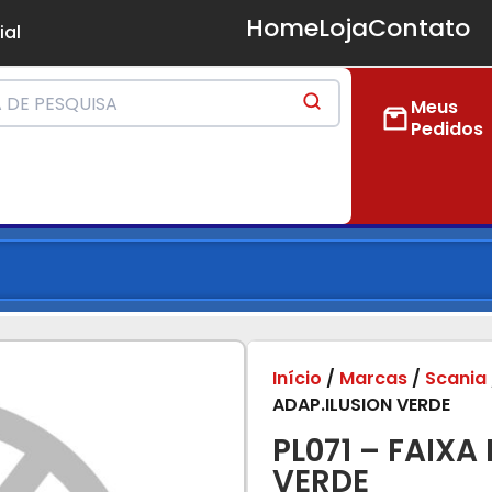
Home
Loja
Contato
ial
Meus
Pedidos
Início
/
Marcas
/
Scania
ADAP.ILUSION VERDE
PL071 – FAIXA
VERDE