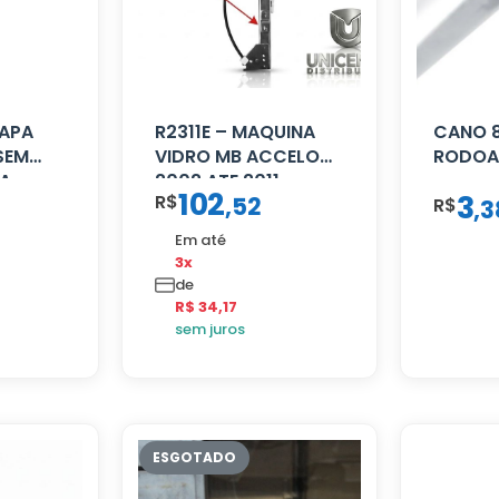
TAPA
R2311E – MAQUINA
CANO 
SEM
VIDRO MB ACCELO
RODOA
RA
2002 ATE 2011
102
3
R$
,
52
S/MOTOR LE
R$
,
3
Em até
3x
de
R$ 34,17
sem juros