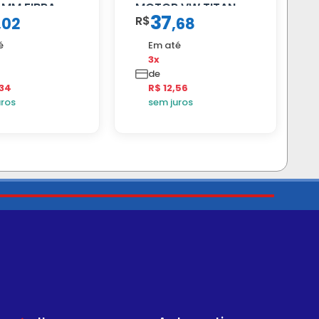
 MM FIBRA
MOTOR VW TITAN
37
R$
,
02
,
68
é
Em até
3x
de
,34
R$ 12,56
uros
sem juros