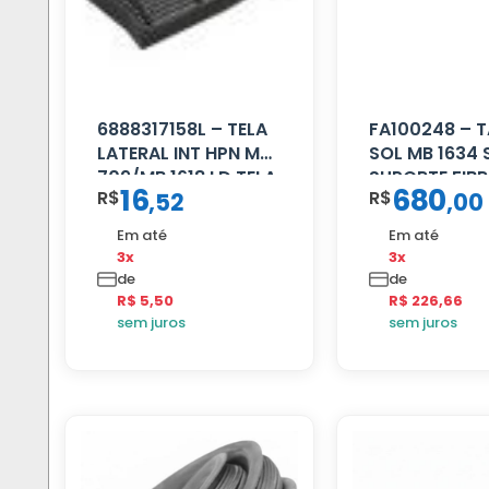
6888317158L – TELA
FA100248 – 
LATERAL INT HPN MB
SOL MB 1634 
709/MB 1618 LD TELA
SUPORTE FIB
16
680
R$
R$
,
52
,
00
Em até
Em até
3x
3x
de
de
R$ 5,50
R$ 226,66
sem juros
sem juros