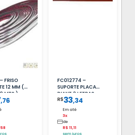
– FRISO
FC012774 –
E 12 MM (
SUPORTE PLACA
0 MTS )
DIANT 3 LETRAS
7
33
R$
,
76
,
34
REFORCADO
é
Em até
3x
de
,58
R$ 11,11
uros
sem juros