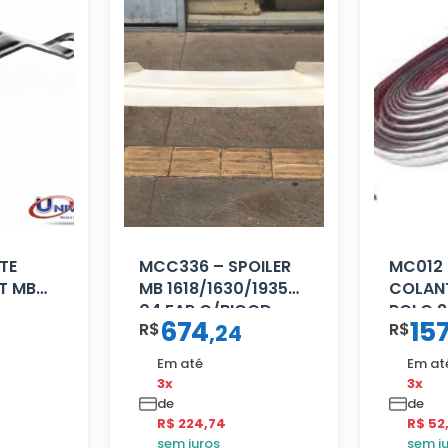
TE
MCC336 – SPOILER
MC012 
T MB
MB 1618/1630/1935
COLANT
04 FAR C/BIGOD
ROLO 2
674
15
R$
R$
,
24
Em até
Em at
3x
3x
de
de
R$ 224,74
R$ 52
sem juros
sem j