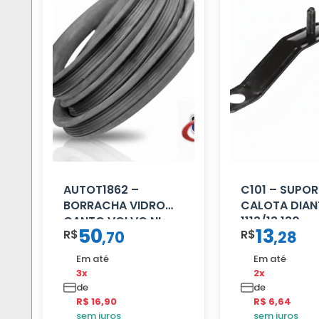
AUTOT1862 –
C101 – SUPOR
BORRACHA VIDRO
CALOTA DIAN
CANTO VOLVO NL
1113/13.130
50
13
R$
R$
,
70
,
28
80/88…
Em até
Em até
3x
2x
de
de
R$ 16,90
R$ 6,64
sem juros
sem juros