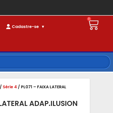
0
Cadastre-se
/
Série 4
/ PL071 – FAIXA LATERAL
 LATERAL ADAP.ILUSION