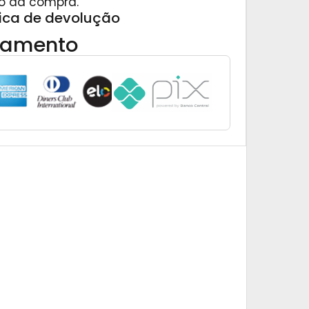
o da compra.
tica de devolução
gamento