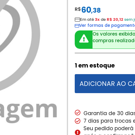
60
R$
,
38
Em até
3x
de
R$ 20,12
sem j
Ver formas de pagament
Os valores exibido
compras realizada
1 em estoque
ADICIONAR AO C
Garantia de 30 dias
7 dias para trocas
Seu pedido poderá s