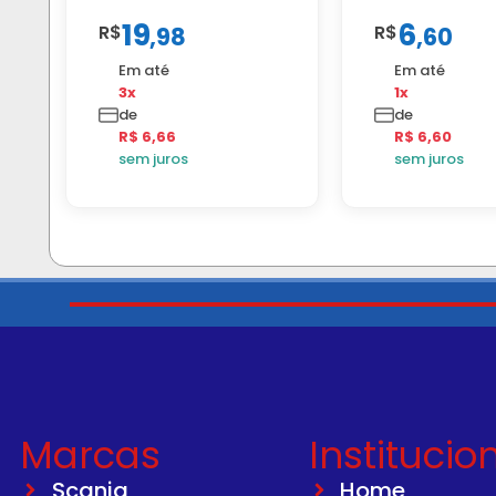
19
6
R$
R$
,
98
,
60
Em até
Em até
3x
1x
de
de
R$ 6,66
R$ 6,60
sem juros
sem juros
Marcas
Institucio
Scania
Home