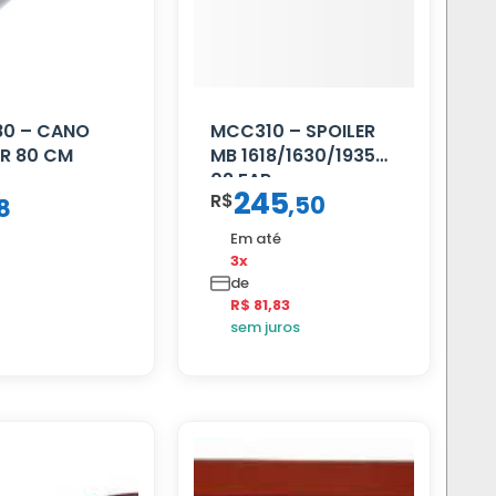
80 – CANO
MCC310 – SPOILER
R 80 CM
MB 1618/1630/1935
02 FAR
245
R$
,
50
8
Em até
3x
de
R$ 81,83
sem juros