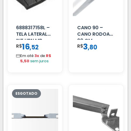
6888317158L –
CANO 90 –
TELA LATERAL
CANO RODOAR
INT HPN MB
90 CM
16
3
R$
,
R$
,
52
80
709/MB 1618 LD
TELA
Em até
3x
de
R$
5,50
sem juros