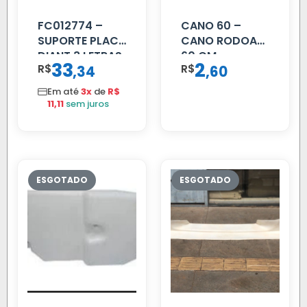
FC012774 –
CANO 60 –
SUPORTE PLACA
CANO RODOAR
DIANT 3 LETRAS
60 CM
33
2
R$
,
R$
,
34
60
REFORCADO
Em até
3x
de
R$
11,11
sem juros