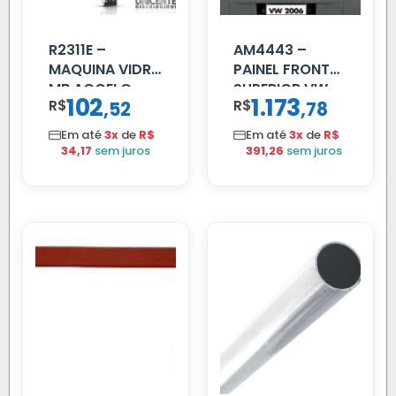
R2311E –
AM4443 –
MAQUINA VIDRO
PAINEL FRONTAL
MB ACCELO
SUPERIOR VW
102
1.173
R$
,
R$
,
52
78
2002 ATE 2011
DELIVERY
S/MOTOR LE
Em até
3x
de
R$
Em até
3x
de
R$
34,17
sem juros
391,26
sem juros