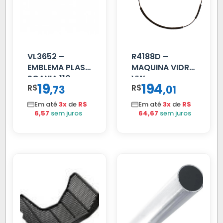
VL3652 –
R4188D –
EMBLEMA PLAST
MAQUINA VIDRO
SCANIA 110
VW
19
194
R$
,
R$
,
73
01
CROMADO
CONSTELLATION
MANUAL LD
Em até
3x
de
R$
Em até
3x
de
R$
6,57
sem juros
64,67
sem juros