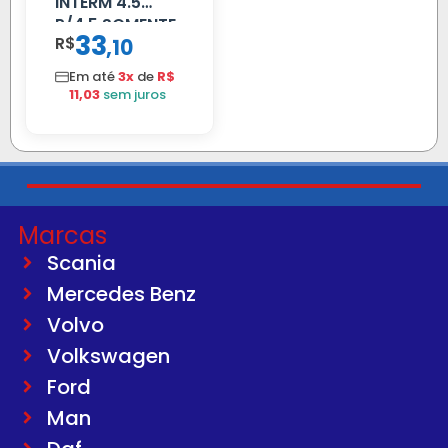
INTERM 4.5
P/4.5 SOMENTE
33
R$
,
10
PROLONGADOR
Em até
3x
de
R$
11,03
sem juros
Marcas
Scania
Mercedes Benz
Volvo
Volkswagen
Ford
Man