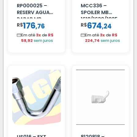
RP000025 –
MCC336 –
RESERV AGUA
SPOILER MB
PARAB MB
1618/1630/1935
176
674
R$
,
R$
,
76
24
ACCELO
04 FAR
C/TAMPA
C/BIGOD
Em até
3x
de
R$
Em até
3x
de
R$
58,92
sem juros
224,74
sem juros
US016 – EXT
8120818 –