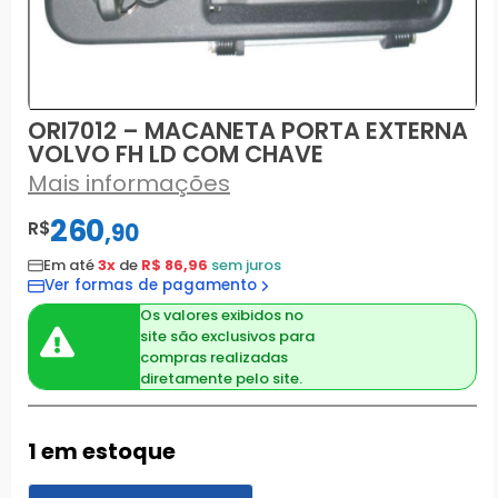
ORI7012 – MACANETA PORTA EXTERNA
VOLVO FH LD COM CHAVE
Mais informações
260
R$
,
90
Em até
3x
de
R$ 86,96
sem juros
Ver formas de pagamento
Os valores exibidos no
site são exclusivos para
compras realizadas
diretamente pelo site.
1 em estoque