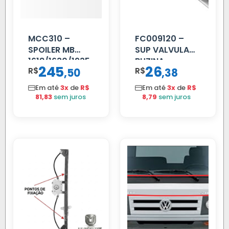
MCC310 –
FC009120 –
SPOILER MB
SUP VALVULA
1618/1630/1935
BUZINA
245
26
R$
,
R$
,
50
38
02 FAR
C/ALAVANCA
Em até
3x
de
R$
Em até
3x
de
R$
81,83
sem juros
8,79
sem juros