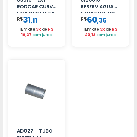
RODOAR CURVA
RESERV AGUA
FIXA CROMADA
PARAB VOLVO
31
60
R$
,
R$
,
11
36
EDC
Em até
3x
de
R$
Em até
3x
de
R$
10,37
sem juros
20,12
sem juros
AD027 – TUBO