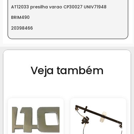
AT12033 presilha varao CP30027 UNIV71948
BRIM490
20398466
Veja também