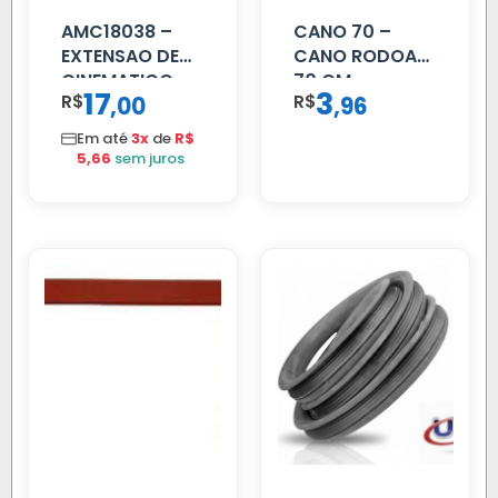
AMC18038 –
CANO 70 –
EXTENSAO DE
CANO RODOAR
CINEMATICO
70 CM
17
3
R$
,
R$
,
00
96
40MM
Em até
3x
de
R$
5,66
sem juros