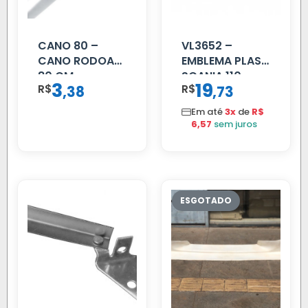
CANO 80 –
VL3652 –
CANO RODOAR
EMBLEMA PLAST
80 CM
SCANIA 110
3
19
R$
,
R$
,
38
73
CROMADO
Em até
3x
de
R$
6,57
sem juros