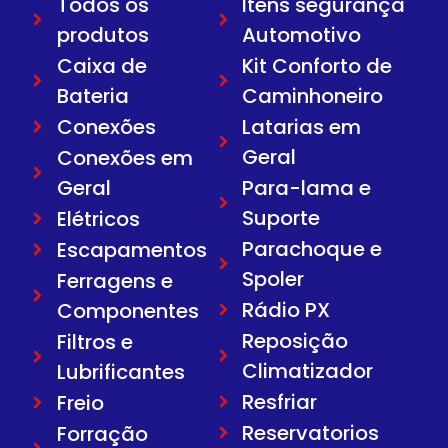
Todos os
Itens segurança
produtos
Automotivo
Caixa de
Kit Conforto de
Bateria
Caminhoneiro
Conexões
Latarias em
Geral
Conexões em
Geral
Para-lama e
Suporte
Elétricos
Parachoque e
Escapamentos
Spoler
Ferragens e
Rádio PX
Componentes
Reposição
Filtros e
Climatizador
Lubrificantes
Resfriar
Freio
Reservatorios
Forração