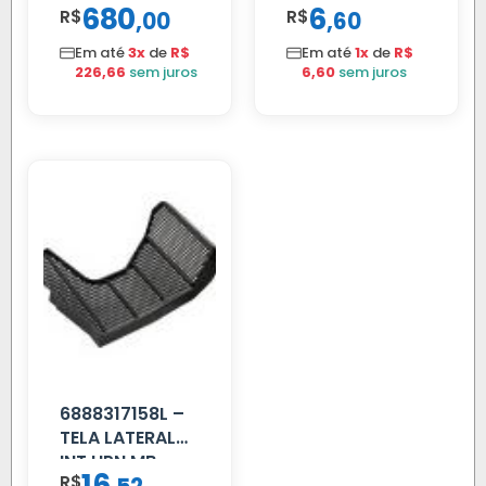
680
6
R$
,
R$
,
00
60
SUPORTE FIBRA
Em até
3x
de
R$
Em até
1x
de
R$
226,66
sem juros
6,60
sem juros
6888317158L –
TELA LATERAL
INT HPN MB
16
R$
709/MB 1618 LD