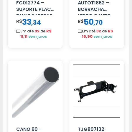
FC012774 –
AUTOT1862 –
SUPORTE PLACA
BORRACHA
DIANT 3 LETRAS
VIDRO CANTO
33
50
R$
,
R$
,
34
70
REFORCADO
VOLVO NL
80/88…
Em até
3x
de
R$
Em até
3x
de
R$
11,11
sem juros
16,90
sem juros
CANO 90 –
TJG807132 –