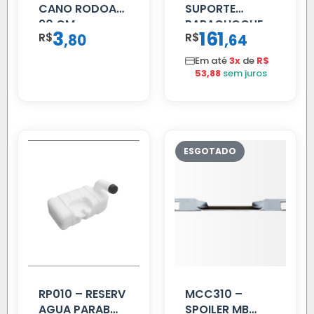
CANO RODOAR
SUPORTE
90 CM
PARACHOQUE
3
161
R$
,
R$
,
80
64
VW 12.170 LD
Em até
3x
de
R$
53,88
sem juros
RP010 – RESERV
MCC310 –
AGUA PARAB
SPOILER MB