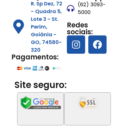
R. Sp Dez, 72
(62) 3093-
- Quadra 5,
5000
Lote 3 - St.
Redes
Perim,
sociais:
Goiânia -
GO, 74580-
320
Pagamentos:
Site seguro: