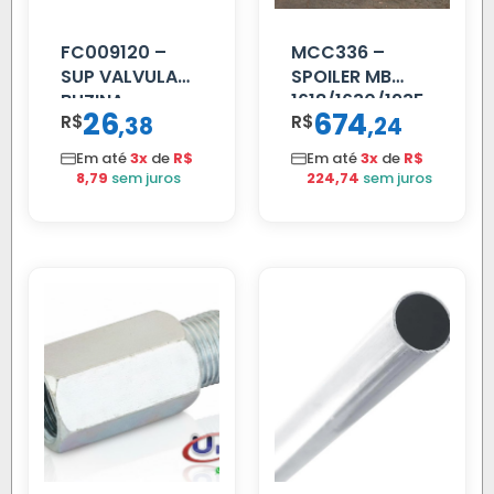
FC009120 –
MCC336 –
SUP VALVULA
SPOILER MB
BUZINA
1618/1630/1935
26
674
R$
,
R$
,
38
24
C/ALAVANCA
04 FAR
C/BIGOD
Em até
3x
de
R$
Em até
3x
de
R$
8,79
sem juros
224,74
sem juros