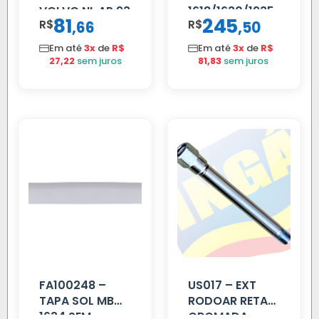
VOLVO NL AP 93
1618/1630/1935
81
245
R$
,
R$
,
66
50
02 FAR
Em até
3x
de
R$
Em até
3x
de
R$
27,22
sem juros
81,83
sem juros
FA100248 –
US017 – EXT
TAPA SOL MB
RODOAR RETA
1634 SEM
CROMADA