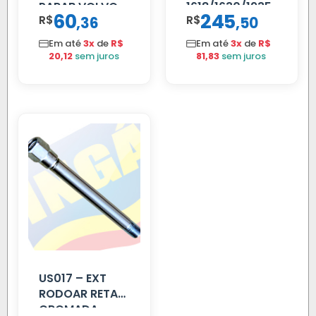
PARAB VOLVO
1618/1630/1935
60
245
R$
,
R$
,
36
50
EDC
02 FAR
Em até
3x
de
R$
Em até
3x
de
R$
20,12
sem juros
81,83
sem juros
US017 – EXT
RODOAR RETA
CROMADA