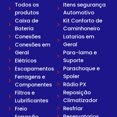
Todos os
Itens segurança
produtos
Automotivo
Caixa de
Kit Conforto de
Bateria
Caminhoneiro
Conexões
Latarias em
Geral
Conexões em
Geral
Para-lama e
Suporte
Elétricos
Parachoque e
Escapamentos
Spoler
Ferragens e
Rádio PX
Componentes
Reposição
Filtros e
Climatizador
Lubrificantes
Resfriar
Freio
Reservatorios
Forração