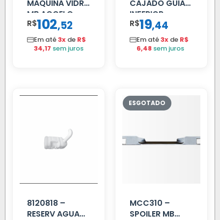
MAQUINA VIDRO
CAJADO GUIA
MB ACCELO
INFERIOR
102
19
R$
,
R$
,
52
44
2002 ATE 2011
SCANIA T/R
S/MOTOR LE
112/113 MENOR
Em até
3x
de
R$
Em até
3x
de
R$
34,17
sem juros
6,48
sem juros
8120818 –
MCC310 –
RESERV AGUA
SPOILER MB