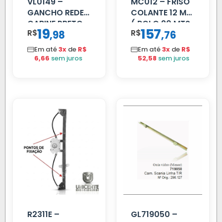
VL0149 –
MC012 – FRISO
GANCHO REDE
COLANTE 12 MM
CABINE PRETO
( ROLO 20 MTS
19
157
R$
,
R$
,
98
76
)
Em até
3x
de
R$
Em até
3x
de
R$
6,66
sem juros
52,58
sem juros
R2311E –
GL719050 –