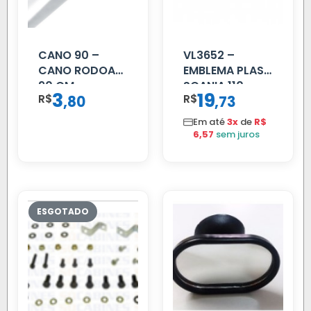
CANO 90 –
VL3652 –
CANO RODOAR
EMBLEMA PLAST
90 CM
SCANIA 110
3
19
R$
,
R$
,
80
73
CROMADO
Em até
3x
de
R$
6,57
sem juros