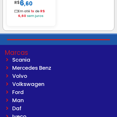
6
R$
,
60
Em até
1x
de
R$
6,60
sem juros
Marcas
Scania
Mercedes Benz
Volvo
Volkswagen
Ford
Man
Daf
Iveco