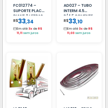
FC012774 –
AD027 – TUBO
SUPORTE PLACA
INTERM 4.5
DIANT 3 LETRAS
P/4.5 SOMENTE
33
33
R$
,
R$
,
34
10
REFORCADO
PROLONGADOR
Em até
3x
de
R$
Em até
3x
de
R$
11,11
sem juros
11,03
sem juros