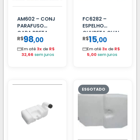
AM602 – CONJ
FC6282 –
PARAFUSO
ESPELHO
CARA PRETA
CHUPETA OVAL
98
15
R$
,
R$
,
00
00
PARCIAL
Em até
3x
de
R$
Em até
3x
de
R$
32,66
sem juros
5,00
sem juros