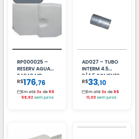
RP000025 –
AD027 – TUBO
RESERV AGUA
INTERM 4.5
PARAB MB
P/4.5 SOMENTE
176
33
R$
,
R$
,
76
10
ACCELO
PROLONGADOR
C/TAMPA
Em até
3x
de
R$
Em até
3x
de
R$
58,92
sem juros
11,03
sem juros