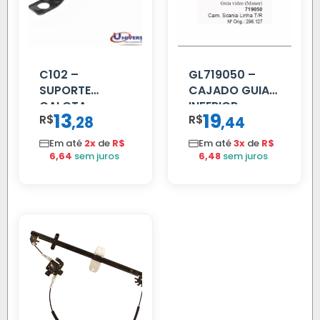
C102 –
GL719050 –
SUPORTE
CAJADO GUIA
CALOTA
INFERIOR
13
19
R$
,
R$
,
28
44
DIANTEIRA
SCANIA T/R
RODA 10 FUROS
112/113 MENOR
Em até
2x
de
R$
Em até
3x
de
R$
6,64
sem juros
6,48
sem juros