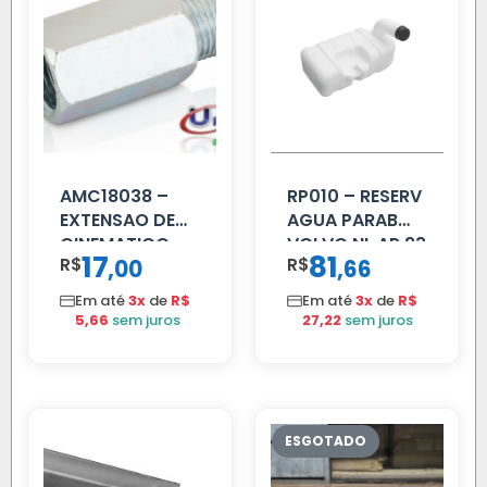
AMC18038 –
RP010 – RESERV
EXTENSAO DE
AGUA PARAB
CINEMATICO
VOLVO NL AP 93
17
81
R$
,
R$
,
00
66
40MM
Em até
3x
de
R$
Em até
3x
de
R$
5,66
sem juros
27,22
sem juros