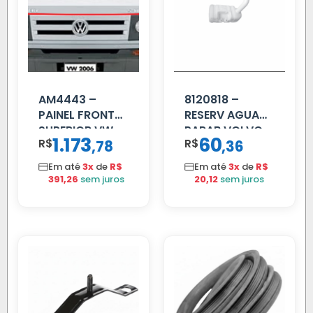
AM4443 –
8120818 –
PAINEL FRONTAL
RESERV AGUA
SUPERIOR VW
PARAB VOLVO
1.173
60
R$
,
R$
,
78
36
DELIVERY
EDC
Em até
3x
de
R$
Em até
3x
de
R$
391,26
sem juros
20,12
sem juros