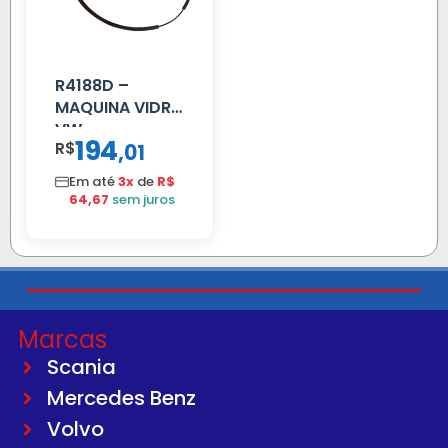
R4188D –
MAQUINA VIDRO
VW
194
R$
,
01
CONSTELLATION
MANUAL LD
Em até
3x
de
R$
64,67
sem juros
Marcas
Scania
Mercedes Benz
Volvo