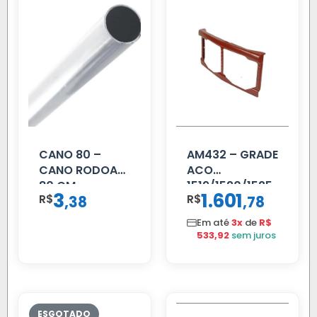
CANO 80 –
AM432 – GRADE
CANO RODOAR
ACO
80 CM
1519/1520/1525
3
1.601
R$
,
R$
,
38
78
Em até
3x
de
R$
533,92
sem juros