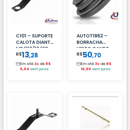
C101 – SUPORTE
AUTOT1862 –
CALOTA DIANT
BORRACHA
MB 1113/13.130
VIDRO CANTO
13
50
R$
,
R$
,
28
70
VOLVO NL
80/88…
Em até
2x
de
R$
Em até
3x
de
R$
6,64
sem juros
16,90
sem juros