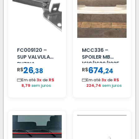
FC009120 –
MCC336 –
SUP VALVULA
SPOILER MB
BUZINA
1618/1630/1935
26
674
R$
,
R$
,
38
24
C/ALAVANCA
04 FAR
C/BIGOD
Em até
3x
de
R$
Em até
3x
de
R$
8,79
sem juros
224,74
sem juros