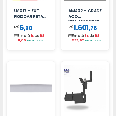
US017 – EXT
AM432 – GRADE
RODOAR RETA
ACO
CROMADA
1519/1520/1525
6
1.601
R$
,
R$
,
60
78
Em até
1x
de
R$
Em até
3x
de
R$
6,60
sem juros
533,92
sem juros