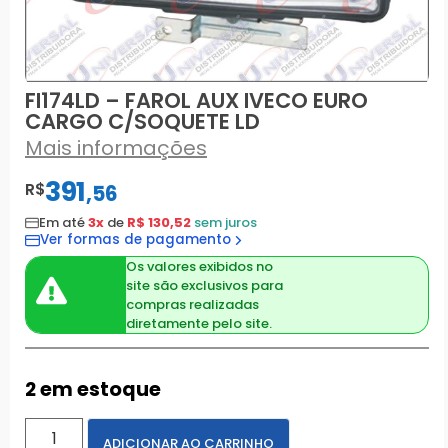
FI174LD – FAROL AUX IVECO EURO
CARGO C/SOQUETE LD
Mais informações
391
R$
,
56
Em até
3x
de
R$ 130,52
sem juros
Ver formas de pagamento
Os valores exibidos no
site são exclusivos para
compras realizadas
diretamente pelo site.
2 em estoque
ADICIONAR AO CARRINHO