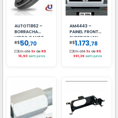
AUTOT1862 –
AM4443 –
BORRACHA
PAINEL FRONTAL
VIDRO CANTO
SUPERIOR VW
50
1.173
R$
,
R$
,
70
78
VOLVO NL
DELIVERY
80/88…
Em até
3x
de
R$
Em até
3x
de
R$
16,90
sem juros
391,26
sem juros