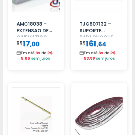
AMC18038 –
TJG807132 –
EXTENSAO DE
SUPORTE
CINEMATICO
PARACHOQUE
17
161
R$
,
R$
,
00
64
40MM
VW 12.170 LD
Em até
3x
de
R$
Em até
3x
de
R$
5,66
sem juros
53,88
sem juros