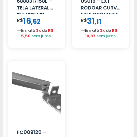
6888317158L –
US016 – EXT
TELA LATERAL
RODOAR CURVA
INT HPN MB
FIXA CROMADA
16
31
R$
,
R$
,
52
11
709/MB 1618 LD
TELA
Em até
3x
de
R$
Em até
3x
de
R$
5,50
sem juros
10,37
sem juros
FC009120 –