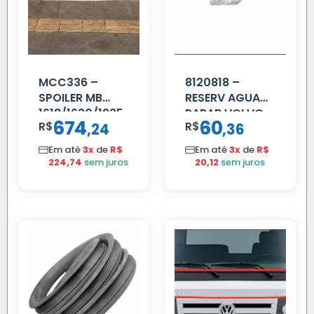
MCC336 –
8120818 –
SPOILER MB
RESERV AGUA
1618/1630/1935
PARAB VOLVO
674
60
R$
,
R$
,
24
36
04 FAR
EDC
C/BIGOD
Em até
3x
de
R$
Em até
3x
de
R$
224,74
sem juros
20,12
sem juros