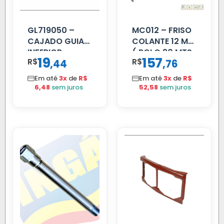
GL719050 –
MC012 – FRISO
CAJADO GUIA
COLANTE 12 MM
INFERIOR
( ROLO 20 MTS
19
157
R$
,
R$
,
44
76
SCANIA T/R
)
112/113 MENOR
Em até
3x
de
R$
Em até
3x
de
R$
6,48
sem juros
52,58
sem juros