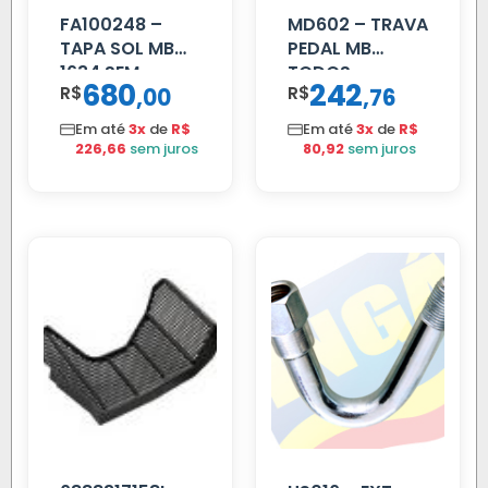
FA100248 –
MD602 – TRAVA
TAPA SOL MB
PEDAL MB
1634 SEM
TODOS
680
242
R$
,
R$
,
00
76
SUPORTE FIBRA
Em até
3x
de
R$
Em até
3x
de
R$
226,66
sem juros
80,92
sem juros