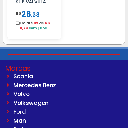
SUP VALVULA
BUZINA
26
R$
,
38
C/ALAVANCA
Em até
3x
de
R$
8,79
sem juros
Marcas
Scania
Mercedes Benz
Volvo
Volkswagen
Ford
Man