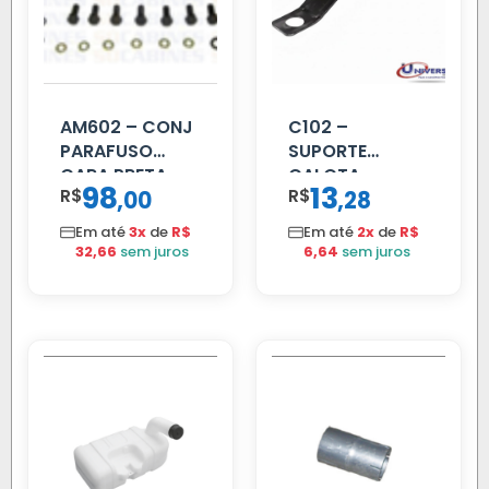
AM602 – CONJ
C102 –
PARAFUSO
SUPORTE
CARA PRETA
CALOTA
98
13
R$
,
R$
,
00
28
PARCIAL
DIANTEIRA
RODA 10 FUROS
Em até
3x
de
R$
Em até
2x
de
R$
32,66
sem juros
6,64
sem juros