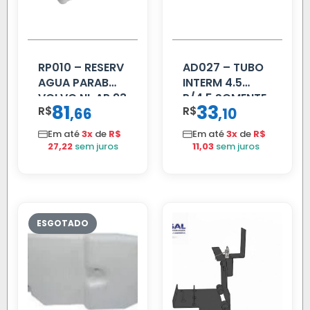
RP010 – RESERV
AD027 – TUBO
AGUA PARAB
INTERM 4.5
VOLVO NL AP 93
P/4.5 SOMENTE
81
33
R$
,
R$
,
66
10
PROLONGADOR
Em até
3x
de
R$
Em até
3x
de
R$
27,22
sem juros
11,03
sem juros