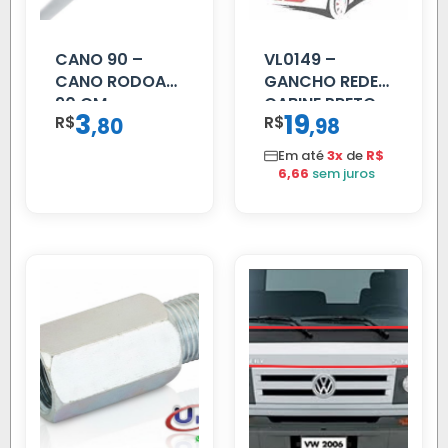
CANO 90 –
VL0149 –
CANO RODOAR
GANCHO REDE
90 CM
CABINE PRETO
3
19
R$
,
R$
,
80
98
Em até
3x
de
R$
6,66
sem juros