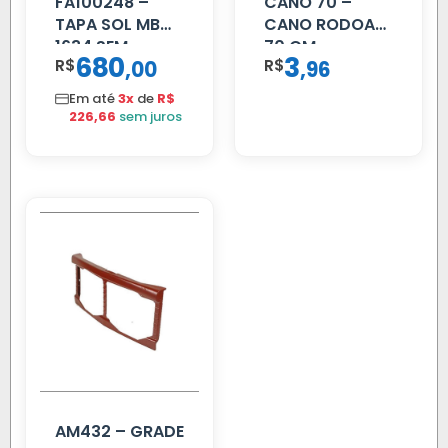
FA100248 –
CANO 70 –
TAPA SOL MB
CANO RODOAR
1634 SEM
70 CM
680
3
R$
,
R$
,
00
96
SUPORTE FIBRA
Em até
3x
de
R$
226,66
sem juros
AM432 – GRADE