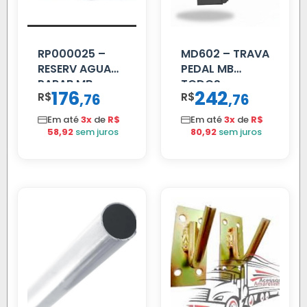
RP000025 –
MD602 – TRAVA
RESERV AGUA
PEDAL MB
PARAB MB
TODOS
176
242
R$
,
R$
,
76
76
ACCELO
C/TAMPA
Em até
3x
de
R$
Em até
3x
de
R$
58,92
sem juros
80,92
sem juros