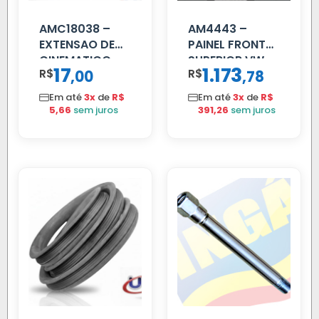
AMC18038 –
AM4443 –
EXTENSAO DE
PAINEL FRONTAL
CINEMATICO
SUPERIOR VW
17
1.173
R$
,
R$
,
00
78
40MM
DELIVERY
Em até
3x
de
R$
Em até
3x
de
R$
5,66
sem juros
391,26
sem juros