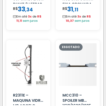
DIANT 3 LETRAS
FIXA CROMADA
33
31
R$
,
R$
,
34
11
REFORCADO
Em até
3x
de
R$
Em até
3x
de
R$
11,11
sem juros
10,37
sem juros
R2311E –
MCC310 –
MAQUINA VIDRO
SPOILER MB
MB ACCELO
1618/1630/1935