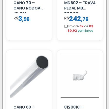
CANO 70 –
MD602 – TRAVA
CANO RODOAR
PEDAL MB
70 CM
TODOS
3
242
R$
,
R$
,
96
76
Em até
3x
de
R$
80,92
sem juros
CANO 60 –
8120818 –