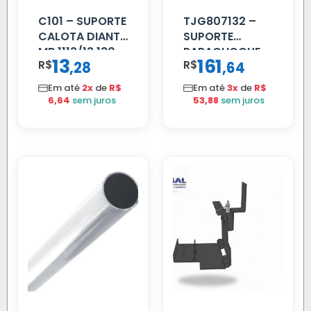
C101 – SUPORTE
TJG807132 –
CALOTA DIANT
SUPORTE
MB 1113/13.130
PARACHOQUE
13
161
R$
,
R$
,
28
64
VW 12.170 LD
Em até
2x
de
R$
Em até
3x
de
R$
6,64
sem juros
53,88
sem juros