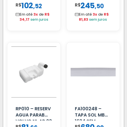
102
245
R$
,
R$
,
52
50
2002 ATE 2011
02 FAR
S/MOTOR LE
Em até
3x
de
R$
Em até
3x
de
R$
34,17
sem juros
81,83
sem juros
RP010 – RESERV
FA100248 –
AGUA PARAB
TAPA SOL MB
VOLVO NL AP 93
1634 SEM
R$
R$