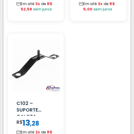
Em até
3x
de
R$
Em até
3x
de
R$
52,58
sem juros
5,00
sem juros
C102 –
SUPORTE
CALOTA
13
R$
,
28
DIANTEIRA
RODA 10 FUROS
Em até
2x
de
R$