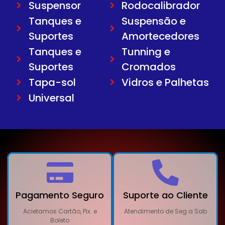
Suspensor
Rodocalibrador
Tanques e
Suspensão e
Suportes
Amortecedores
Tanques e
Tunning e
Suportes
Cromados
Tapa-sol
Vidros e Palhetas
Universal
Pagamento Seguro
Suporte ao Cliente
Acietamos Cartão, Pix. e
Atendimento de Seg a Sab
Boleto