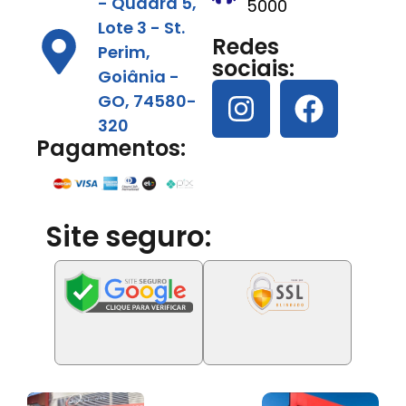
- Quadra 5,
5000
Lote 3 - St.
Redes
Perim,
sociais:
Goiânia -
GO, 74580-
320
Pagamentos:
Site seguro: