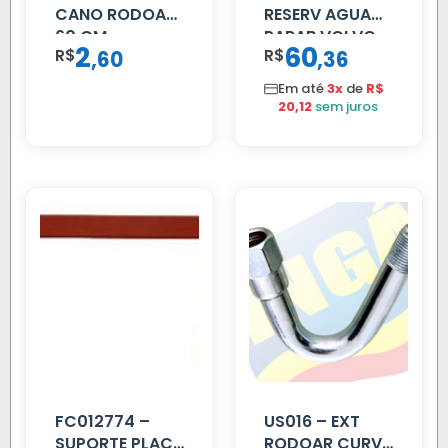
CANO RODOAR
RESERV AGUA
60 CM
PARAB VOLVO
2
60
R$
,
R$
,
60
36
EDC
Em até
3x
de
R$
20,12
sem juros
FC012774 –
US016 – EXT
SUPORTE PLACA
RODOAR CURVA