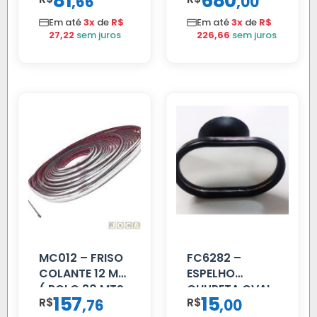
81
680
,
,
66
00
SUPORTE FIBRA
Em até
3x
de
R$
Em até
3x
de
R$
27,22
sem juros
226,66
sem juros
MC012 – FRISO
FC6282 –
COLANTE 12 MM
ESPELHO
( ROLO 20 MTS
CHUPETA OVAL
157
15
R$
,
R$
,
76
00
)