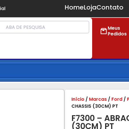
Home
Loja
Contato
ial
Meus
Pedidos
Início
/
Marcas
/
Ford
/
CHASSIS (30CM) PT
F7300 – ABRAC
(30CM) PT