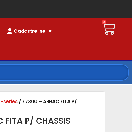
0
Cadastre-se
F-series
/ F7300 – ABRAC FITA P/
 FITA P/ CHASSIS