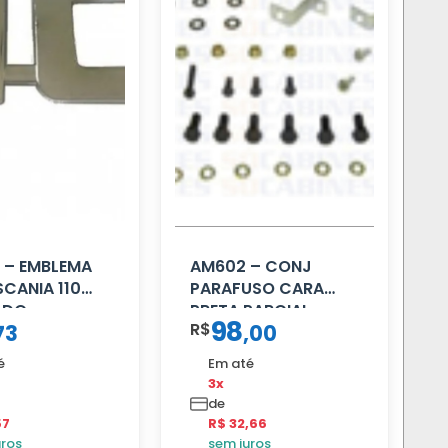
 – EMBLEMA
AM602 – CONJ
SCANIA 110
PARAFUSO CARA
ADO
PRETA PARCIAL
98
R$
73
,
00
é
Em até
3x
de
57
R$ 32,66
uros
sem juros