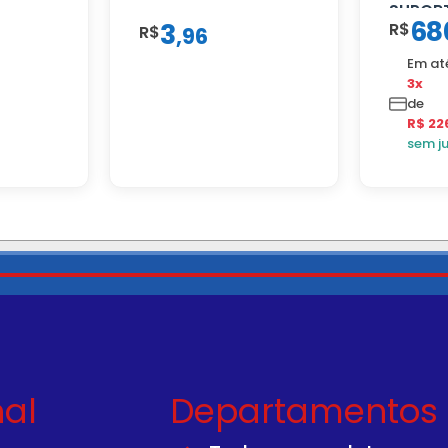
SUPORT
68
3
R$
R$
,
96
Em at
3x
de
R$ 22
sem j
nal
Departamentos