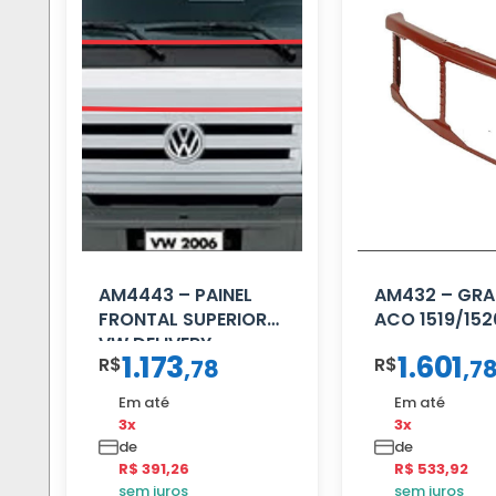
AM4443 – PAINEL
AM432 – GRA
FRONTAL SUPERIOR
ACO 1519/152
VW DELIVERY
1.173
1.601
R$
R$
,
78
,
7
Em até
Em até
3x
3x
de
de
R$ 391,26
R$ 533,92
sem juros
sem juros