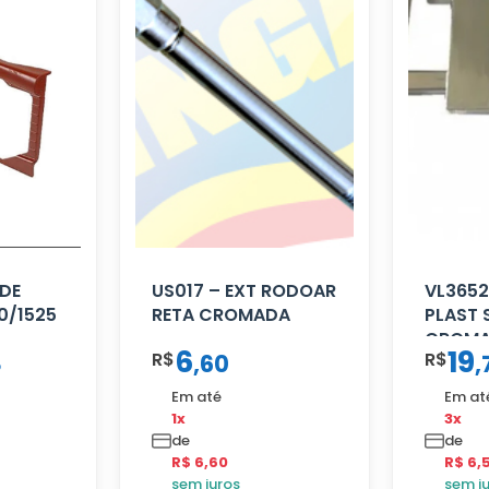
DE
US017 – EXT RODOAR
VL3652
0/1525
RETA CROMADA
PLAST 
CROM
6
19
R$
R$
8
,
60
,
Em até
Em at
1x
3x
de
de
R$ 6,60
R$ 6,
sem juros
sem j