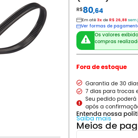
80
R$
,
64
Em até
3x
de
R$ 26,88
sem 
Ver formas de pagament
Os valores exibido
compras realizada
Fora de estoque
Garantia de 30 dias
7 dias para trocas
Seu pedido poderá s
após a confirmaçã
Entenda nossa polí
Saiba mais
Meios de pa