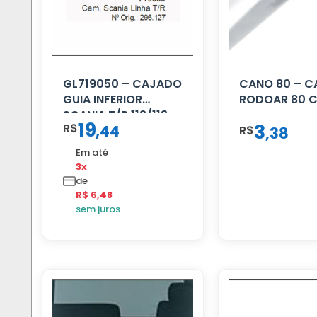
GL719050 – CAJADO
CANO 80 – 
GUIA INFERIOR
RODOAR 80 
SCANIA T/R 112/113
19
3
R$
,
44
MENOR
R$
,
38
Em até
3x
de
R$ 6,48
sem juros