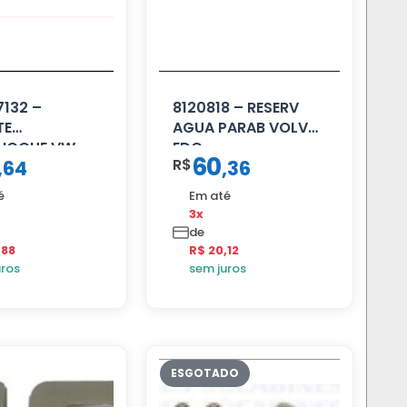
132 –
8120818 – RESERV
TE
AGUA PARAB VOLVO
HOQUE VW
EDC
60
R$
,
64
,
36
LD
é
Em até
3x
de
,88
R$ 20,12
uros
sem juros