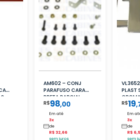
AM602 – CONJ
VL3652
CA
PARAFUSO CARA
PLAST 
AS
PRETA PARCIAL
CROM
98
19
R$
R$
,
00
,
Em até
Em at
3x
3x
de
de
R$ 32,66
R$ 6,
sem juros
sem j