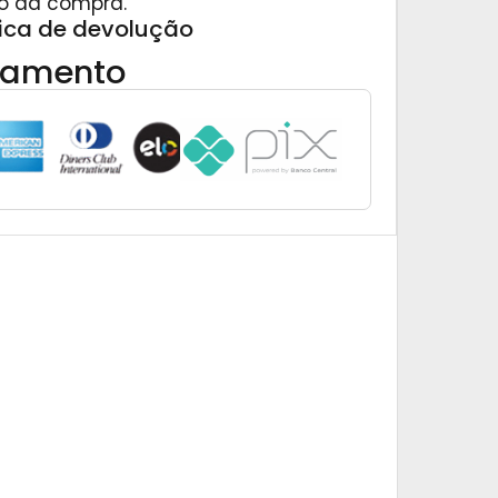
o da compra.
tica de devolução
gamento