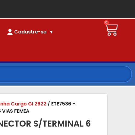
0
Cadastre-se
linha Cargo GI 2622
/ ETE7536 –
 VIAS FEMEA
NECTOR S/TERMINAL 6