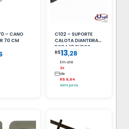
70 – CANO
C102 – SUPORTE
R 70 CM
CALOTA DIANTEIRA
RODA 10 FUROS
13
R$
,
28
6
Em até
2x
de
R$ 6,64
sem juros