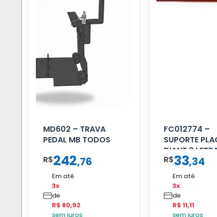
MD602 – TRAVA
FC012774 –
PEDAL MB TODOS
SUPORTE PLA
DIANT 3 LETR
242
33
R$
R$
,
76
,
34
REFORCADO
Em até
Em até
3x
3x
de
de
R$ 80,92
R$ 11,11
sem juros
sem juros