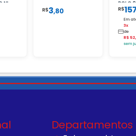
O NL
ROLO 2
15
3
R$
R$
,
80
Em at
3x
de
R$ 52
sem j
nal
Departamentos