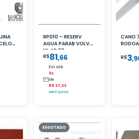
UINA
RP010 – RESERV
CANO 
CELO
AGUA PARAB VOLVO
RODOA
1
NL AP 93
81
3
R$
,
66
R$
,
9
Em até
3x
de
R$ 27,22
sem juros