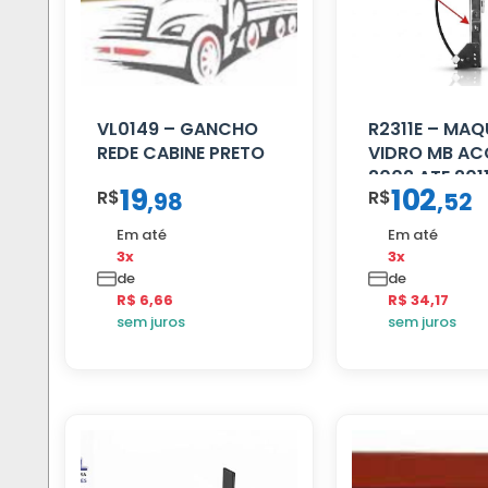
VL0149 – GANCHO
R2311E – MAQ
REDE CABINE PRETO
VIDRO MB AC
2002 ATE 201
19
102
R$
R$
,
98
,
52
S/MOTOR LE
Em até
Em até
3x
3x
de
de
R$ 6,66
R$ 34,17
sem juros
sem juros