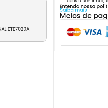
após a confirmaçã
Entenda nossa polí
Saiba mais
Meios de pa
NAL ETE7020A