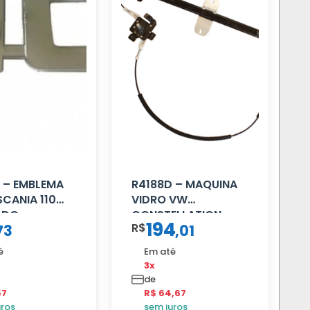
 – EMBLEMA
R4188D – MAQUINA
SCANIA 110
VIDRO VW
ADO
CONSTELLATION
194
R$
73
,
01
MANUAL LD
é
Em até
3x
de
57
R$ 64,67
uros
sem juros