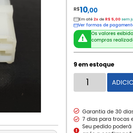
10
R$
,
00
Em até
2x
de
R$ 5,00
sem j
Ver formas de pagament
Os valores exibido
compras realizada
9 em estoque
ADICI
Garantia de 30 dias
7 dias para trocas
Seu pedido poderá s