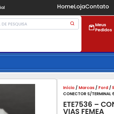
Home
Loja
Contato
ial
Meus
Pedidos
Início
/
Marcas
/
Ford
/
CONECTOR S/TERMINAL 6
ETE7536 – CO
VIAS FEMEA