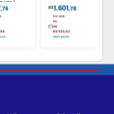
0 MTS )
7
1.601
R$
,
76
,
78
é
Em até
3x
de
,58
R$ 533,92
uros
sem juros