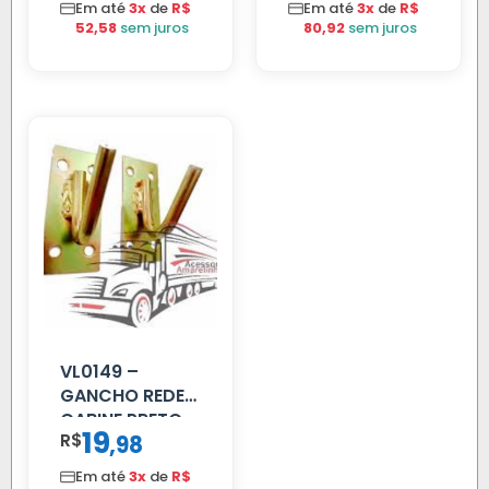
Em até
3x
de
R$
Em até
3x
de
R$
52,58
sem juros
80,92
sem juros
VL0149 –
GANCHO REDE
CABINE PRETO
19
R$
,
98
Em até
3x
de
R$