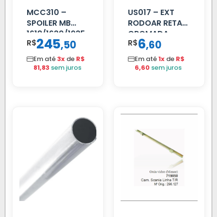
MCC310 –
US017 – EXT
SPOILER MB
RODOAR RETA
1618/1630/1935
CROMADA
245
6
R$
,
R$
,
50
60
02 FAR
Em até
3x
de
R$
Em até
1x
de
R$
81,83
sem juros
6,60
sem juros