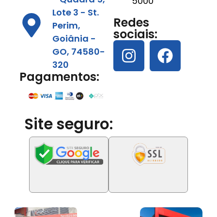
5000
Lote 3 - St.
Redes
Perim,
sociais:
Goiânia -
GO, 74580-
320
Pagamentos:
Site seguro: