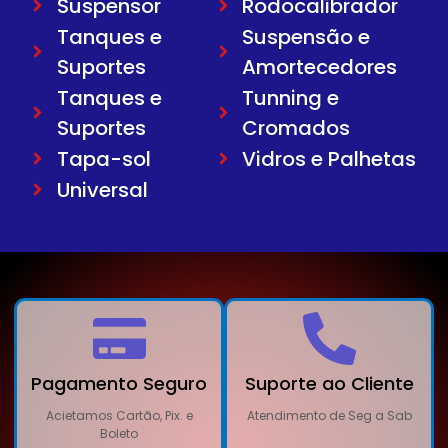
Suspensor
Rodocalibrador
Tanques e
Suspensão e
Suportes
Amortecedores
Tanques e
Tunning e
Suportes
Cromados
Tapa-sol
Vidros e Palhetas
Universal
Pagamento Seguro
Suporte ao Cliente
Acietamos Cartão, Pix. e
Atendimento de Seg a Sab
Boleto