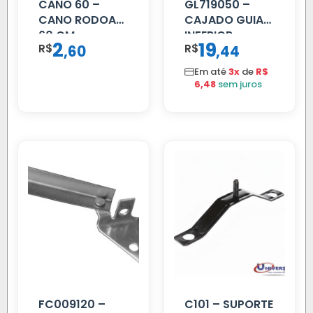
CANO 60 –
GL719050 –
CANO RODOAR
CAJADO GUIA
60 CM
INFERIOR
2
19
R$
,
R$
,
60
44
SCANIA T/R
112/113 MENOR
Em até
3x
de
R$
6,48
sem juros
FC009120 –
C101 – SUPORTE