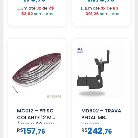
C/TAMPA
Em até
3x
de
R$
Em até
3x
de
R$
58,92
sem juros
391,26
sem juros
MC012 – FRISO
MD602 – TRAVA
COLANTE 12 MM
PEDAL MB
( ROLO 20 MTS
TODOS
157
242
R$
,
R$
,
76
76
)