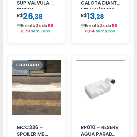
SUP VALVULA
CALOTA DIANT
BUZINA
MB 1113/13.130
26
13
R$
,
R$
,
38
28
C/ALAVANCA
Em até
3x
de
R$
Em até
2x
de
R$
8,79
sem juros
6,64
sem juros
MCC336 –
RP010 – RESERV
SPOILER MB
AGUA PARAB