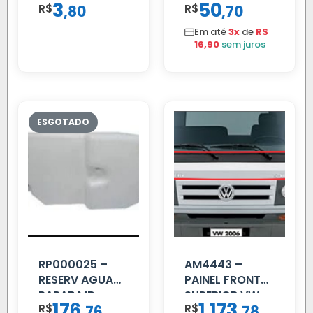
3
50
R$
,
R$
,
80
70
VOLVO NL
80/88…
Em até
3x
de
R$
16,90
sem juros
RP000025 –
AM4443 –
RESERV AGUA
PAINEL FRONTAL
PARAB MB
SUPERIOR VW
176
1.173
R$
,
R$
,
76
78
ACCELO
DELIVERY