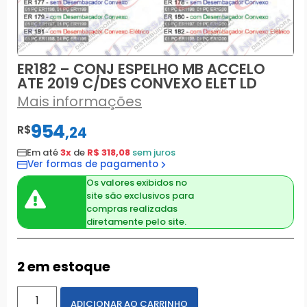
ER182 – CONJ ESPELHO MB ACCELO
ATE 2019 C/DES CONVEXO ELET LD
Mais informações
954
R$
,
24
Em até
3x
de
R$ 318,08
sem juros
Ver formas de pagamento
Os valores exibidos no
site são exclusivos para
compras realizadas
diretamente pelo site.
2 em estoque
ADICIONAR AO CARRINHO