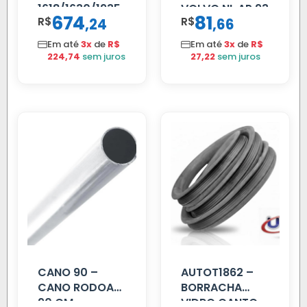
1618/1630/1935
VOLVO NL AP 93
674
81
R$
,
R$
,
24
66
04 FAR
C/BIGOD
Em até
3x
de
R$
Em até
3x
de
R$
224,74
sem juros
27,22
sem juros
CANO 90 –
AUTOT1862 –
CANO RODOAR
BORRACHA
90 CM
VIDRO CANTO