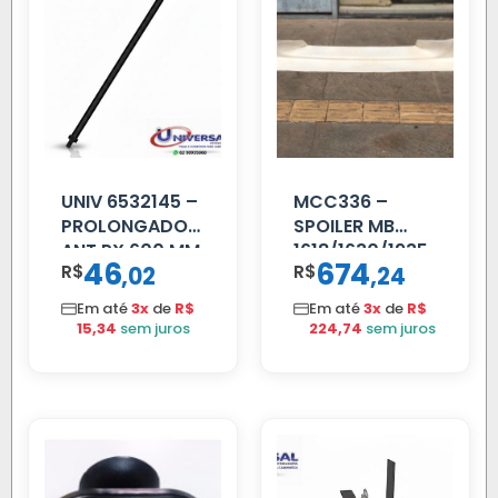
UNIV 6532145 –
MCC336 –
PROLONGADOR
SPOILER MB
ANT PX 600 MM
1618/1630/1935
46
674
R$
,
R$
,
02
24
FIBRA PRETA
04 FAR
C/BIGOD
Em até
3x
de
R$
Em até
3x
de
R$
15,34
sem juros
224,74
sem juros