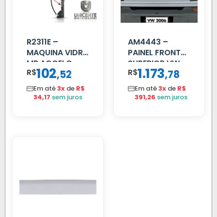
R2311E –
AM4443 –
MAQUINA VIDRO
PAINEL FRONTAL
MB ACCELO
SUPERIOR VW
102
1.173
R$
,
R$
,
52
78
2002 ATE 2011
DELIVERY
S/MOTOR LE
Em até
3x
de
R$
Em até
3x
de
R$
34,17
sem juros
391,26
sem juros