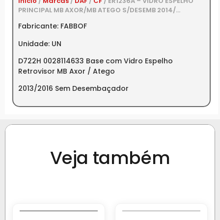
Início
/
Marcas
/
DAF
/
CF
/ ER1236A – VIDRO ESPELHO
PRINCIPAL MB AXOR/MB ATEGO S/DESEMB 2014/…
Fabricante: FABBOF
Unidade: UN
D722H 0028114633 Base com Vidro Espelho
Retrovisor MB Axor / Atego
2013/2016 Sem Desembaçador
Veja também