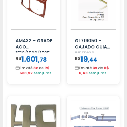
AM432 – GRADE
GL719050 –
ACO
CAJADO GUIA
1519/1520/1525
INFERIOR
1.601
19
R$
,
R$
,
78
44
SCANIA T/R
112/113 MENOR
Em até
3x
de
R$
Em até
3x
de
R$
533,92
sem juros
6,48
sem juros