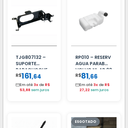
TJG807132 –
RP010 – RESERV
SUPORTE
AGUA PARAB
PARACHOQUE
VOLVO NL AP 93
161
81
R$
,
R$
,
64
66
VW 12.170 LD
Em até
3x
de
R$
Em até
3x
de
R$
53,88
sem juros
27,22
sem juros