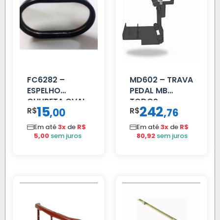
FC6282 –
MD602 – TRAVA
ESPELHO
PEDAL MB
CHUPETA OVAL
TODOS
15
242
R$
,
R$
,
00
76
Em até
3x
de
R$
Em até
3x
de
R$
5,00
sem juros
80,92
sem juros