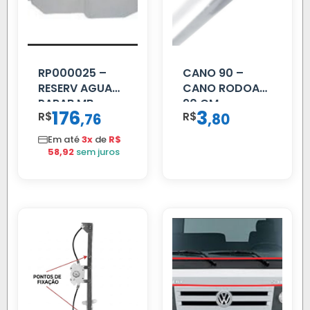
RP000025 –
CANO 90 –
RESERV AGUA
CANO RODOAR
PARAB MB
90 CM
176
3
R$
,
R$
,
76
80
ACCELO
C/TAMPA
Em até
3x
de
R$
58,92
sem juros