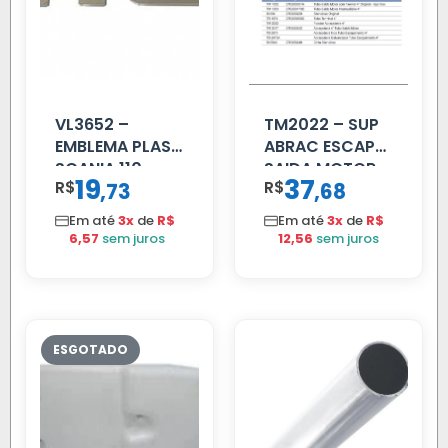
VL3652 –
TM2022 – SUP
EMBLEMA PLAST
ABRAC ESCAP
SCANIA 110
SAIDA MOTOR
19
37
R$
,
R$
,
73
68
CROMADO
VW TITAN
Em até
3x
de
R$
Em até
3x
de
R$
6,57
sem juros
12,56
sem juros