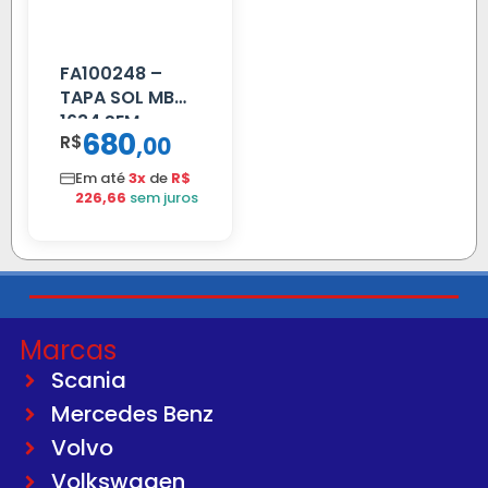
FA100248 –
TAPA SOL MB
1634 SEM
680
R$
,
00
SUPORTE FIBRA
Em até
3x
de
R$
226,66
sem juros
Marcas
Scania
Mercedes Benz
Volvo
Volkswagen