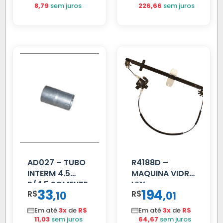
8,79
sem juros
226,66
sem juros
AD027 – TUBO
R4188D –
INTERM 4.5
MAQUINA VIDRO
P/4.5 SOMENTE
VW
33
194
R$
,
R$
,
10
01
PROLONGADOR
CONSTELLATION
MANUAL LD
Em até
3x
de
R$
Em até
3x
de
R$
11,03
sem juros
64,67
sem juros