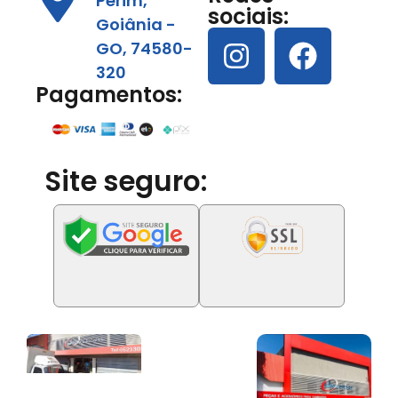
Perim,
sociais:
Goiânia -
GO, 74580-
320
Pagamentos:
Site seguro: