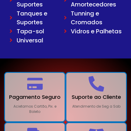
Suportes
Amortecedores
Tanques e
Tunning e
Suportes
Cromados
Tapa-sol
Vidros e Palhetas
Universal
Pagamento Seguro
Suporte ao Cliente
Acietamos Cartão, Pix. e
Atendimento de Seg a Sab
Boleto