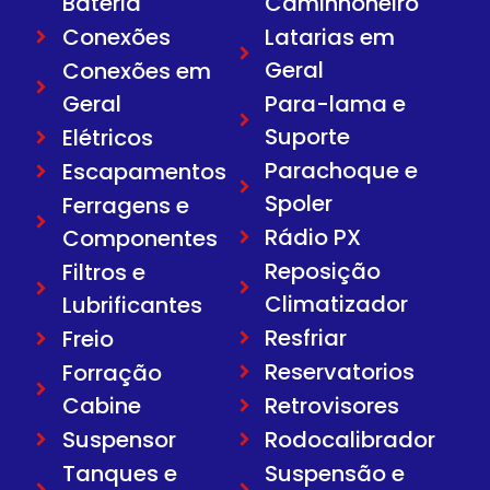
Bateria
Caminhoneiro
Conexões
Latarias em
Geral
Conexões em
Geral
Para-lama e
Suporte
Elétricos
Parachoque e
Escapamentos
Spoler
Ferragens e
Rádio PX
Componentes
Reposição
Filtros e
Climatizador
Lubrificantes
Resfriar
Freio
Reservatorios
Forração
Cabine
Retrovisores
Suspensor
Rodocalibrador
Tanques e
Suspensão e