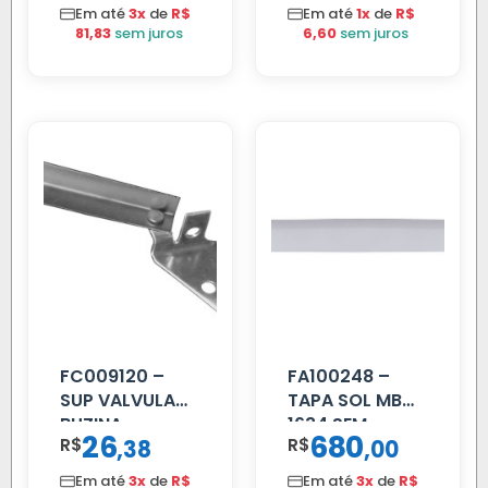
Em até
3x
de
R$
Em até
1x
de
R$
81,83
sem juros
6,60
sem juros
FC009120 –
FA100248 –
SUP VALVULA
TAPA SOL MB
BUZINA
1634 SEM
26
680
R$
,
R$
,
38
00
C/ALAVANCA
SUPORTE FIBRA
Em até
3x
de
R$
Em até
3x
de
R$