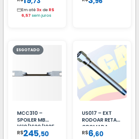
19
3
,
,
73
96
CROMADO
Em até
3x
de
R$
6,57
sem juros
MCC310 –
US017 – EXT
SPOILER MB
RODOAR RETA
1618/1630/1935
CROMADA
245
6
R$
,
R$
,
50
60
02 FAR