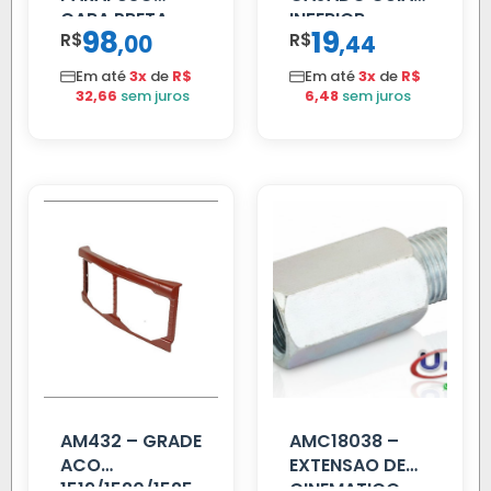
CARA PRETA
INFERIOR
98
19
R$
,
R$
,
00
44
PARCIAL
SCANIA T/R
112/113 MENOR
Em até
3x
de
R$
Em até
3x
de
R$
32,66
sem juros
6,48
sem juros
AM432 – GRADE
AMC18038 –
ACO
EXTENSAO DE
1519/1520/1525
CINEMATICO