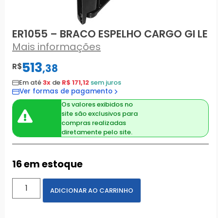
ER1055 – BRACO ESPELHO CARGO GI LE
Mais informações
513
R$
,
38
Em até
3x
de
R$ 171,12
sem juros
Ver formas de pagamento
Os valores exibidos no
site são exclusivos para
compras realizadas
diretamente pelo site.
16 em estoque
ADICIONAR AO CARRINHO