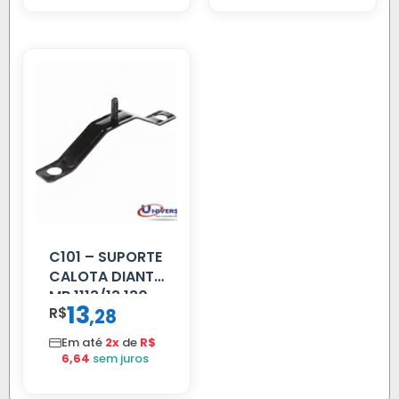
C101 – SUPORTE
CALOTA DIANT
MB 1113/13.130
13
R$
,
28
Em até
2x
de
R$
6,64
sem juros