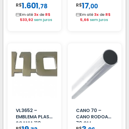
1.601
17
R$
,
R$
,
78
00
40MM
Em até
3x
de
R$
Em até
3x
de
R$
533,92
sem juros
5,66
sem juros
VL3652 –
CANO 70 –
EMBLEMA PLAST
CANO RODOAR
SCANIA 110
70 CM
R$
R$