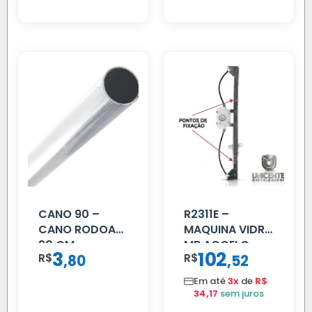
CANO 90 –
R2311E –
CANO RODOAR
MAQUINA VIDRO
90 CM
MB ACCELO
3
102
R$
,
R$
,
80
52
2002 ATE 2011
S/MOTOR LE
Em até
3x
de
R$
34,17
sem juros