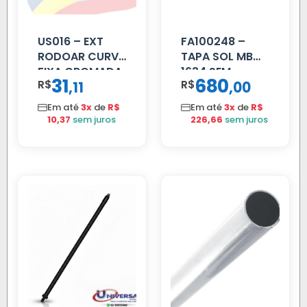
US016 – EXT
FA100248 –
RODOAR CURVA
TAPA SOL MB
FIXA CROMADA
1634 SEM
31
680
R$
,
R$
,
11
00
SUPORTE FIBRA
Em até
3x
de
R$
Em até
3x
de
R$
10,37
sem juros
226,66
sem juros