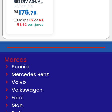
RESERV AGUA
PARAB MB
176
R$
,
76
ACCELO
C/TAMPA
Em até
3x
de
R$
58,92
sem juros
Marcas
Scania
Mercedes Benz
Volvo
Volkswagen
Ford
Man