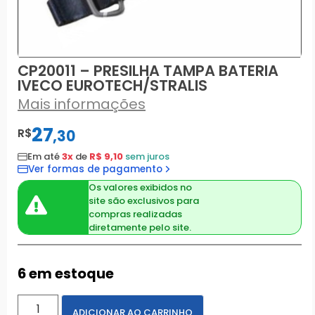
CP20011 – PRESILHA TAMPA BATERIA
IVECO EUROTECH/STRALIS
Mais informações
27
R$
,
30
Em até
3x
de
R$ 9,10
sem juros
Ver formas de pagamento
Os valores exibidos no
site são exclusivos para
compras realizadas
diretamente pelo site.
6 em estoque
ADICIONAR AO CARRINHO