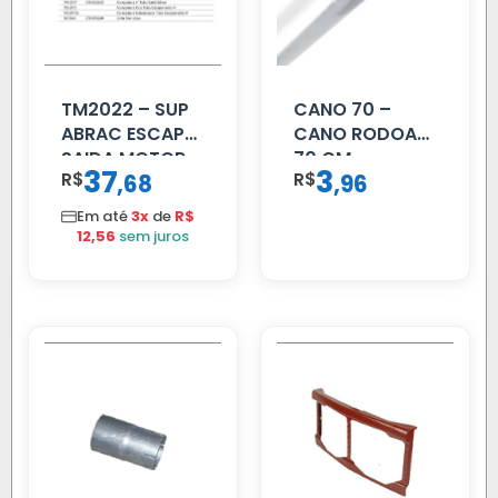
TM2022 – SUP
CANO 70 –
ABRAC ESCAP
CANO RODOAR
SAIDA MOTOR
70 CM
37
3
R$
,
R$
,
68
96
VW TITAN
Em até
3x
de
R$
12,56
sem juros