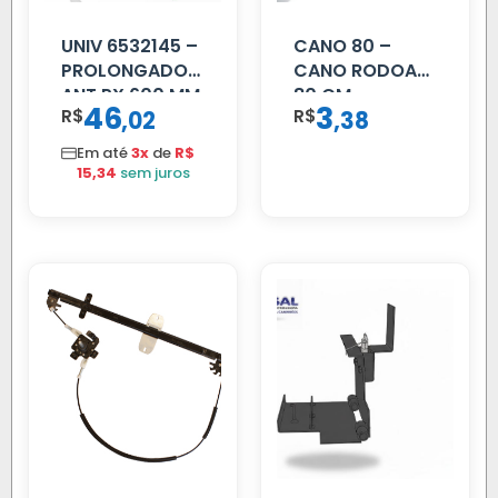
UNIV 6532145 –
CANO 80 –
PROLONGADOR
CANO RODOAR
ANT PX 600 MM
80 CM
46
3
R$
,
R$
,
02
38
FIBRA PRETA
Em até
3x
de
R$
15,34
sem juros