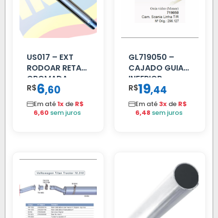
US017 – EXT
GL719050 –
RODOAR RETA
CAJADO GUIA
CROMADA
INFERIOR
6
19
R$
,
R$
,
60
44
SCANIA T/R
112/113 MENOR
Em até
1x
de
R$
Em até
3x
de
R$
6,60
sem juros
6,48
sem juros