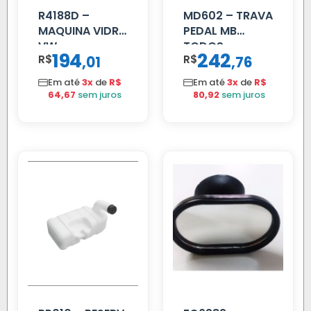
R4188D –
MD602 – TRAVA
MAQUINA VIDRO
PEDAL MB
VW
TODOS
194
242
R$
,
R$
,
01
76
CONSTELLATION
MANUAL LD
Em até
3x
de
R$
Em até
3x
de
R$
64,67
sem juros
80,92
sem juros