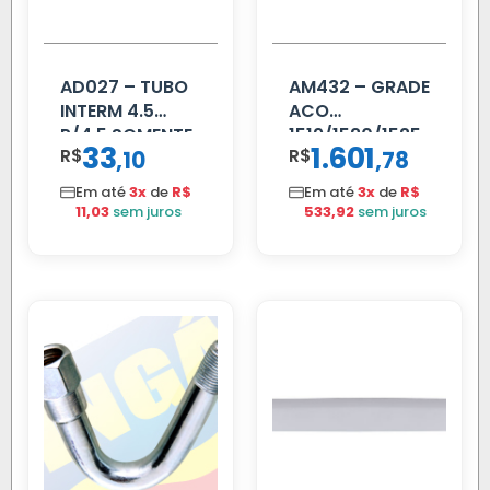
AD027 – TUBO
AM432 – GRADE
INTERM 4.5
ACO
P/4.5 SOMENTE
1519/1520/1525
33
1.601
R$
,
R$
,
10
78
PROLONGADOR
Em até
3x
de
R$
Em até
3x
de
R$
11,03
sem juros
533,92
sem juros