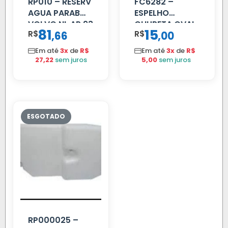
RP010 – RESERV
FC6282 –
AGUA PARAB
ESPELHO
VOLVO NL AP 93
CHUPETA OVAL
81
15
R$
,
R$
,
66
00
Em até
3x
de
R$
Em até
3x
de
R$
27,22
sem juros
5,00
sem juros
RP000025 –