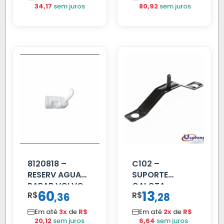
34,17
sem juros
80,92
sem juros
8120818 –
C102 –
RESERV AGUA
SUPORTE
PARAB VOLVO
CALOTA
60
13
R$
,
R$
,
36
28
EDC
DIANTEIRA
RODA 10 FUROS
Em até
3x
de
R$
Em até
2x
de
R$
20,12
sem juros
6,64
sem juros