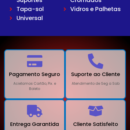
Suportes
Cromados
Tapa-sol
Vidros e Palhetas
Universal
Pagamento Seguro
Suporte ao Cliente
Acietamos Cartão, Pix. e
Atendimento de Seg a Sab
Boleto
Entrega Garantida
Cliente Satisfeito