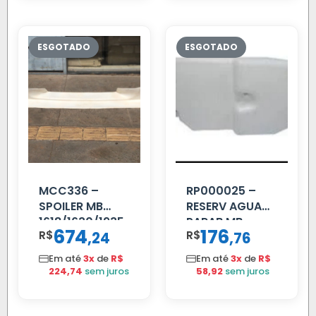
MCC336 –
RP000025 –
SPOILER MB
RESERV AGUA
1618/1630/1935
PARAB MB
674
176
R$
,
R$
,
24
76
04 FAR
ACCELO
C/BIGOD
C/TAMPA
Em até
3x
de
R$
Em até
3x
de
R$
224,74
sem juros
58,92
sem juros