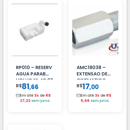
RP010 – RESERV
AMC18038 –
AGUA PARAB
EXTENSAO DE
VOLVO NL AP 93
CINEMATICO
81
17
R$
,
R$
,
66
00
40MM
Em até
3x
de
R$
Em até
3x
de
R$
27,22
sem juros
5,66
sem juros