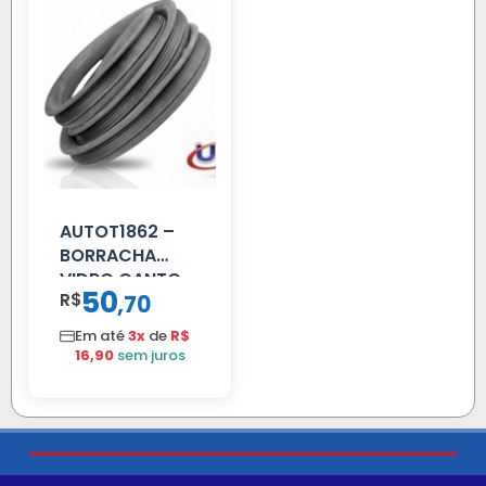
AUTOT1862 –
BORRACHA
VIDRO CANTO
50
R$
,
70
VOLVO NL
80/88…
Em até
3x
de
R$
16,90
sem juros