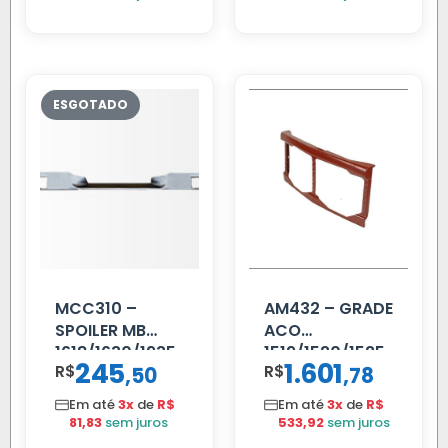
MCC310 –
AM432 – GRADE
SPOILER MB
ACO
1618/1630/1935
1519/1520/1525
245
1.601
R$
,
R$
,
50
78
02 FAR
Em até
3x
de
R$
Em até
3x
de
R$
81,83
sem juros
533,92
sem juros