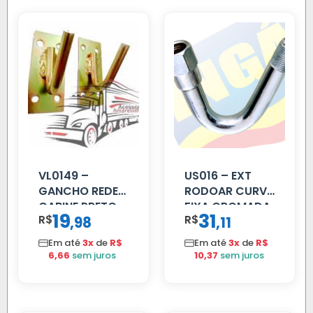
VL0149 –
US016 – EXT
GANCHO REDE
RODOAR CURVA
CABINE PRETO
FIXA CROMADA
19
31
R$
,
R$
,
98
11
Em até
3x
de
R$
Em até
3x
de
R$
6,66
sem juros
10,37
sem juros