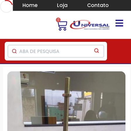
Home
Loja
Contato
0