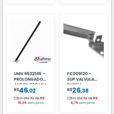
UNIV 6532145 –
FC009120 –
PROLONGADOR
SUP VALVULA
ANT PX 600 MM
BUZINA
46
26
R$
,
R$
,
02
38
FIBRA PRETA
C/ALAVANCA
Em até
3x
de
R$
Em até
3x
de
R$
15,34
sem juros
8,79
sem juros