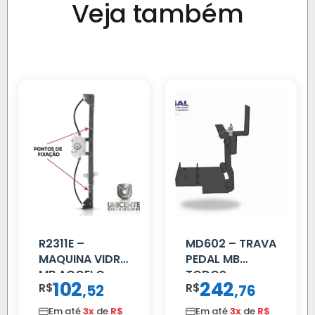
Veja também
R2311E –
MD602 – TRAVA
MAQUINA VIDRO
PEDAL MB
MB ACCELO
TODOS
102
242
R$
,
R$
,
52
76
2002 ATE 2011
S/MOTOR LE
Em até
3x
de
R$
Em até
3x
de
R$