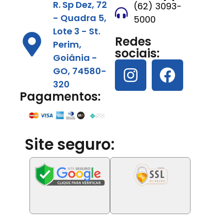
R. Sp Dez, 72
(62) 3093-
- Quadra 5,
5000
Lote 3 - St.
Redes
Perim,
sociais:
Goiânia -
GO, 74580-
320
Pagamentos:
Site seguro: