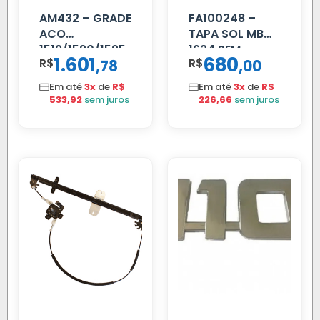
AM432 – GRADE
FA100248 –
ACO
TAPA SOL MB
1519/1520/1525
1634 SEM
1.601
680
R$
,
R$
,
78
00
SUPORTE FIBRA
Em até
3x
de
R$
Em até
3x
de
R$
533,92
sem juros
226,66
sem juros