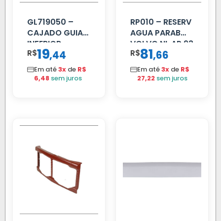
GL719050 –
RP010 – RESERV
CAJADO GUIA
AGUA PARAB
INFERIOR
VOLVO NL AP 93
19
81
R$
,
R$
,
44
66
SCANIA T/R
112/113 MENOR
Em até
3x
de
R$
Em até
3x
de
R$
6,48
sem juros
27,22
sem juros