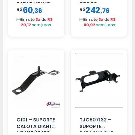
PARAB VOLVO
TODOS
60
242
R$
,
R$
,
36
76
EDC
Em até
3x
de
R$
Em até
3x
de
R$
20,12
sem juros
80,92
sem juros
C101 – SUPORTE
TJG807132 –
CALOTA DIANT
SUPORTE
MB 1113/13.130
PARACHOQUE