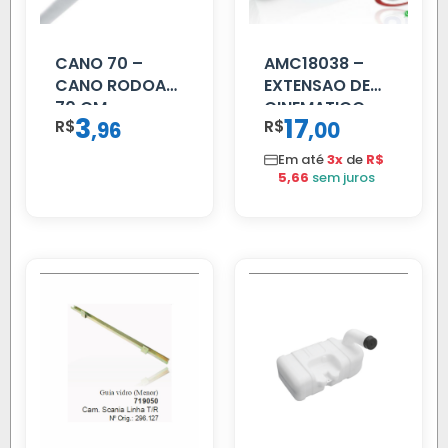
CANO 70 –
AMC18038 –
CANO RODOAR
EXTENSAO DE
70 CM
CINEMATICO
3
17
R$
,
R$
,
96
00
40MM
Em até
3x
de
R$
5,66
sem juros