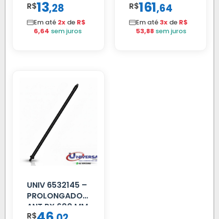
13
161
R$
,
R$
,
28
64
VW 12.170 LD
Em até
2x
de
R$
Em até
3x
de
R$
6,64
sem juros
53,88
sem juros
UNIV 6532145 –
PROLONGADOR
ANT PX 600 MM
46
R$
,
02
FIBRA PRETA