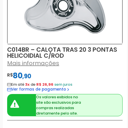
C014BR – CALOTA TRAS 20 3 PONTAS
HELICOIDIAL C/ROD
Mais informações
80
R$
,
90
Em até
3x
de
R$ 26,96
sem juros
Ver formas de pagamento
Os valores exibidos no
site são exclusivos para
compras realizadas
diretamente pelo site.