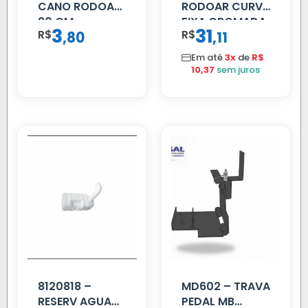
CANO RODOAR
RODOAR CURVA
90 CM
FIXA CROMADA
3
31
R$
,
R$
,
80
11
Em até
3x
de
R$
10,37
sem juros
8120818 –
MD602 – TRAVA
RESERV AGUA
PEDAL MB