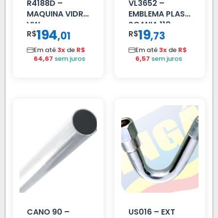
R4188D –
VL3652 –
MAQUINA VIDRO
EMBLEMA PLAST
VW
SCANIA 110
194
19
R$
,
R$
,
01
73
CONSTELLATION
CROMADO
MANUAL LD
Em até
3x
de
R$
Em até
3x
de
R$
64,67
sem juros
6,57
sem juros
CANO 90 –
US016 – EXT