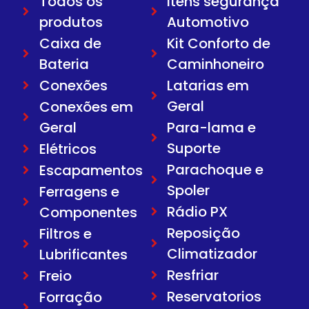
Todos os
Itens segurança
produtos
Automotivo
Caixa de
Kit Conforto de
Bateria
Caminhoneiro
Conexões
Latarias em
Geral
Conexões em
Geral
Para-lama e
Suporte
Elétricos
Parachoque e
Escapamentos
Spoler
Ferragens e
Rádio PX
Componentes
Reposição
Filtros e
Climatizador
Lubrificantes
Resfriar
Freio
Reservatorios
Forração