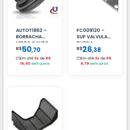
AUTOT1862 –
FC009120 –
BORRACHA
SUP VALVULA
VIDRO CANTO
BUZINA
50
26
R$
,
R$
,
70
38
VOLVO NL
C/ALAVANCA
80/88…
Em até
3x
de
R$
Em até
3x
de
R$
16,90
sem juros
8,79
sem juros