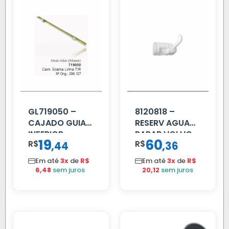
GL719050 –
8120818 –
CAJADO GUIA
RESERV AGUA
INFERIOR
PARAB VOLVO
19
60
R$
,
R$
,
44
36
SCANIA T/R
EDC
112/113 MENOR
Em até
3x
de
R$
Em até
3x
de
R$
6,48
sem juros
20,12
sem juros