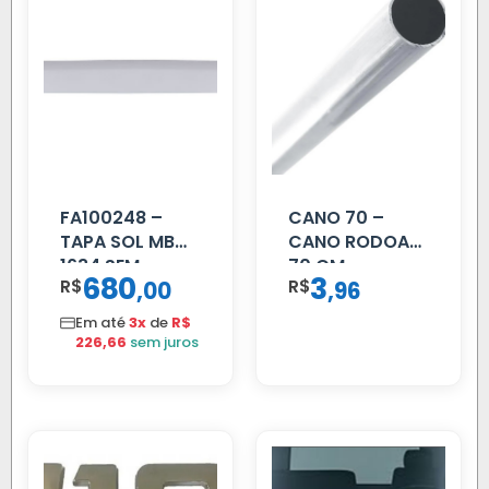
FA100248 –
CANO 70 –
TAPA SOL MB
CANO RODOAR
1634 SEM
70 CM
680
3
R$
,
R$
,
00
96
SUPORTE FIBRA
Em até
3x
de
R$
226,66
sem juros