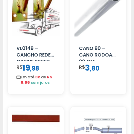
VL0149 –
CANO 90 –
GANCHO REDE
CANO RODOAR
CABINE PRETO
90 CM
19
3
R$
,
R$
,
98
80
Em até
3x
de
R$
6,66
sem juros