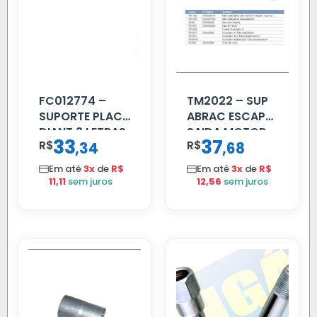
FC012774 –
TM2022 – SUP
SUPORTE PLACA
ABRAC ESCAP
DIANT 3 LETRAS
SAIDA MOTOR
33
37
R$
,
R$
,
34
68
REFORCADO
VW TITAN
Em até
3x
de
R$
Em até
3x
de
R$
11,11
sem juros
12,56
sem juros