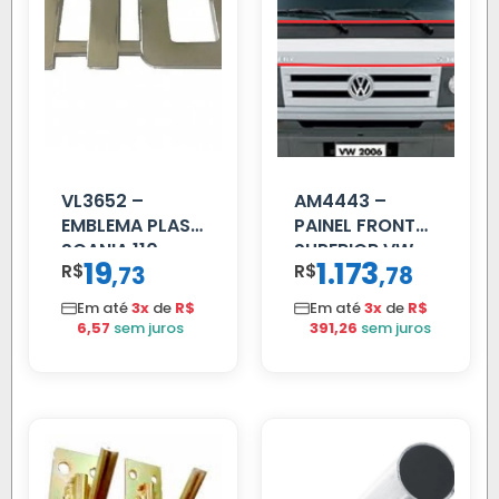
VL3652 –
AM4443 –
EMBLEMA PLAST
PAINEL FRONTAL
SCANIA 110
SUPERIOR VW
19
1.173
R$
,
R$
,
73
78
CROMADO
DELIVERY
Em até
3x
de
R$
Em até
3x
de
R$
6,57
sem juros
391,26
sem juros