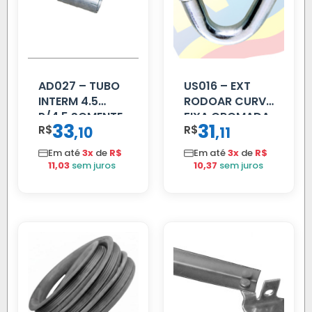
AD027 – TUBO
US016 – EXT
INTERM 4.5
RODOAR CURVA
P/4.5 SOMENTE
FIXA CROMADA
33
31
R$
,
R$
,
10
11
PROLONGADOR
Em até
3x
de
R$
Em até
3x
de
R$
11,03
sem juros
10,37
sem juros