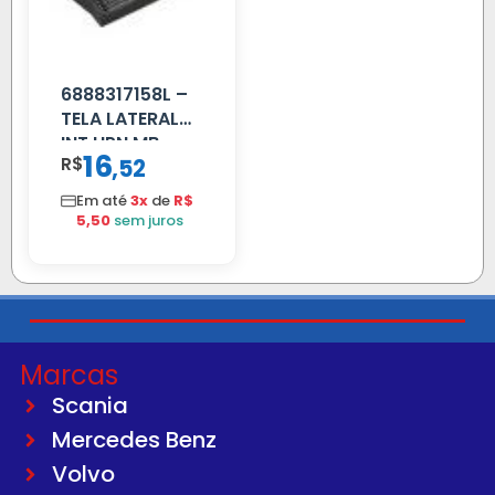
6888317158L –
TELA LATERAL
INT HPN MB
16
R$
,
52
709/MB 1618 LD
TELA
Em até
3x
de
R$
5,50
sem juros
Marcas
Scania
Mercedes Benz
Volvo