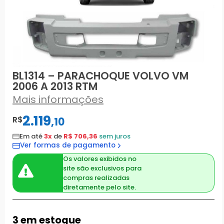
BL1314 – PARACHOQUE VOLVO VM
2006 A 2013 RTM
Mais informações
2.119
R$
,
10
Em até
3x
de
R$ 706,36
sem juros
Ver formas de pagamento
Os valores exibidos no
site são exclusivos para
compras realizadas
diretamente pelo site.
3 em estoque