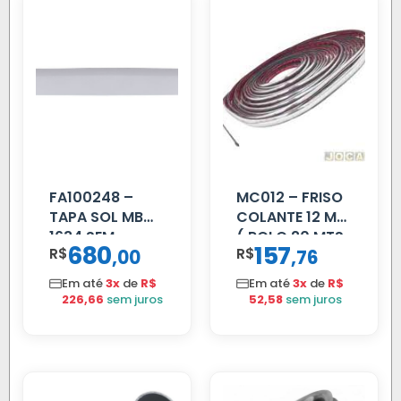
FA100248 –
MC012 – FRISO
TAPA SOL MB
COLANTE 12 MM
1634 SEM
( ROLO 20 MTS
680
157
R$
,
R$
,
00
76
SUPORTE FIBRA
)
Em até
3x
de
R$
Em até
3x
de
R$
226,66
sem juros
52,58
sem juros