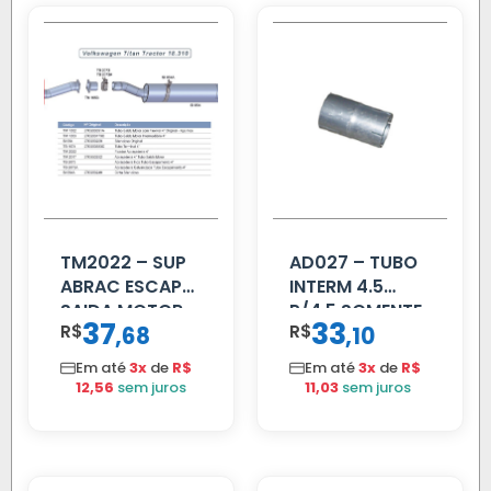
TM2022 – SUP
AD027 – TUBO
ABRAC ESCAP
INTERM 4.5
SAIDA MOTOR
P/4.5 SOMENTE
37
33
R$
,
R$
,
68
10
VW TITAN
PROLONGADOR
Em até
3x
de
R$
Em até
3x
de
R$
12,56
sem juros
11,03
sem juros