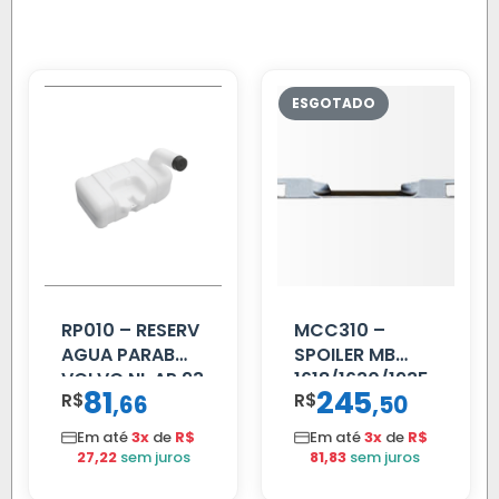
RP010 – RESERV
MCC310 –
AGUA PARAB
SPOILER MB
VOLVO NL AP 93
1618/1630/1935
81
245
R$
,
R$
,
66
50
02 FAR
Em até
3x
de
R$
Em até
3x
de
R$
27,22
sem juros
81,83
sem juros