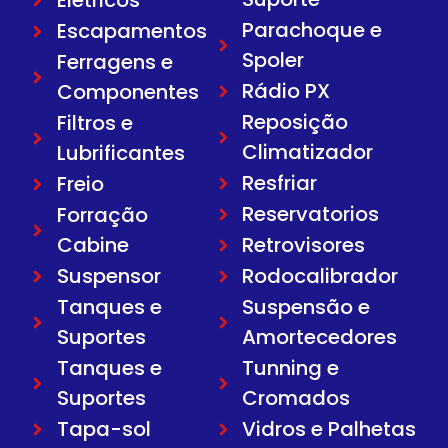
Elétricos
Parachoque e
Escapamentos
Spoler
Ferragens e
Rádio PX
Componentes
Reposição
Filtros e
Climatizador
Lubrificantes
Resfriar
Freio
Reservatorios
Forração
Cabine
Retrovisores
Suspensor
Rodocalibrador
Tanques e
Suspensão e
Suportes
Amortecedores
Tanques e
Tunning e
Suportes
Cromados
Tapa-sol
Vidros e Palhetas