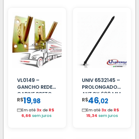
VL0149 –
UNIV 6532145 –
GANCHO REDE
PROLONGADOR
CABINE PRETO
ANT PX 600 MM
19
46
R$
,
R$
,
98
02
FIBRA PRETA
Em até
3x
de
R$
Em até
3x
de
R$
6,66
sem juros
15,34
sem juros