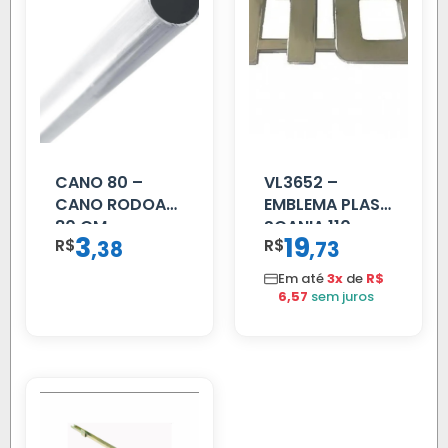
CANO 80 –
VL3652 –
CANO RODOAR
EMBLEMA PLAST
80 CM
SCANIA 110
3
19
R$
,
R$
,
38
73
CROMADO
Em até
3x
de
R$
6,57
sem juros