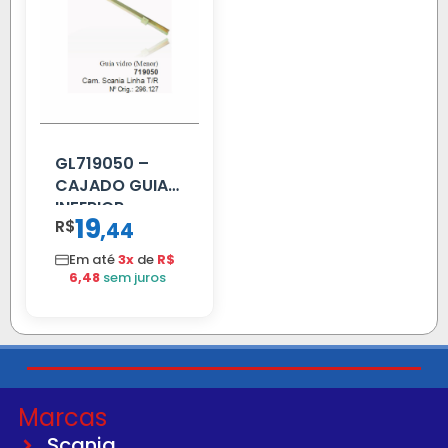
GL719050 –
CAJADO GUIA
INFERIOR
19
R$
,
44
SCANIA T/R
112/113 MENOR
Em até
3x
de
R$
6,48
sem juros
Marcas
Scania