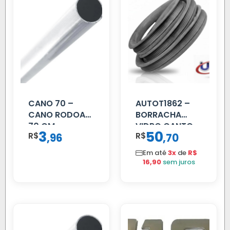
CANO 70 –
AUTOT1862 –
CANO RODOAR
BORRACHA
70 CM
VIDRO CANTO
3
50
R$
,
R$
,
96
70
VOLVO NL
80/88…
Em até
3x
de
R$
16,90
sem juros