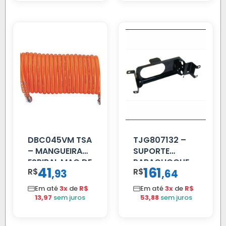
DBC045VM TSA
TJG807132 –
– MANGUEIRA
SUPORTE
ESPIRAL MAO DE
PARACHOQUE
41
161
R$
,
R$
,
93
64
AMIGO UNIV 16
VW 12.170 LD
MM 4.5MTS
Em até
3x
de
R$
Em até
3x
de
R$
VERMELHA
13,97
sem juros
53,88
sem juros