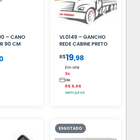
90 – CANO
VL0149 – GANCHO
R 90 CM
REDE CABINE PRETO
19
R$
,
98
0
Em até
3x
de
R$ 6,66
sem juros