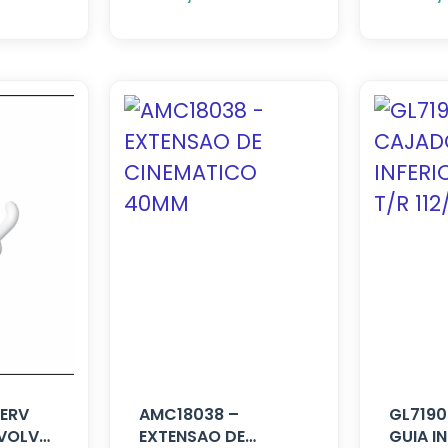
SERV
AMC18038 –
GL7190
 VOLVO
EXTENSAO DE
GUIA I