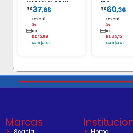
MOTOR VW TITAN
EDC
37
60
R$
R$
,
68
,
36
Em até
Em até
3x
3x
de
de
R$ 12,56
R$ 20,12
sem juros
sem juros
Marcas
Institucio
Scania
Home