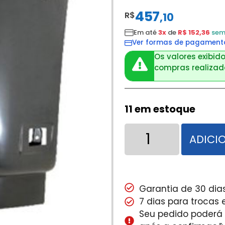
457
R$
,
10
Em até
3x
de
R$ 152,36
sem
Ver formas de pagament
Os valores exibido
compras realizada
11 em estoque
ADICI
Garantia de 30 dias
7 dias para trocas
Seu pedido poderá s