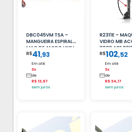
DBC045VM TSA –
R2311E – MAQ
MANGUEIRA ESPIRAL
VIDRO MB AC
MAO DE AMIGO UNIV
2002 ATE 201
41
102
R$
R$
,
93
,
52
16 MM 4.5MTS
S/MOTOR LE
VERMELHA
Em até
Em até
3x
3x
de
de
R$ 13,97
R$ 34,17
sem juros
sem juros