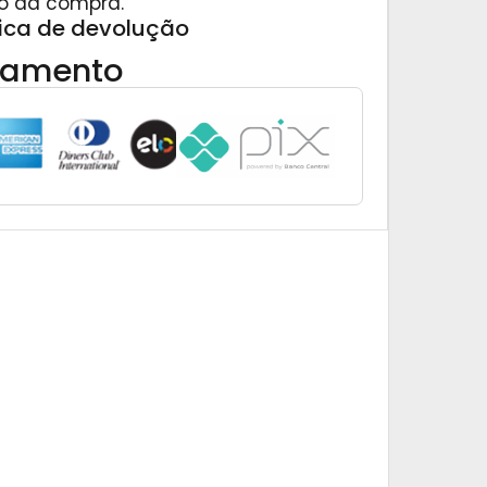
o da compra.
tica de devolução
gamento