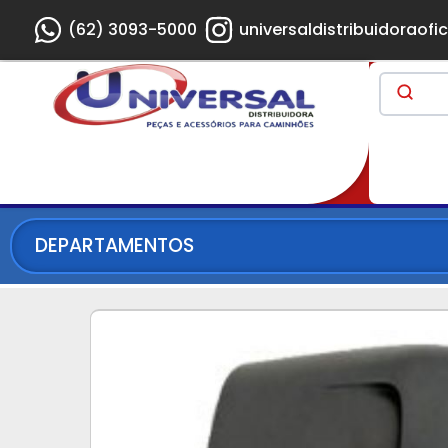
(62) 3093-5000
universaldistribuidoraofic
DEPARTAMENTOS