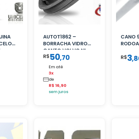
UINA
AUTOT1862 –
CANO 
CELO
BORRACHA VIDRO
RODOA
1
CANTO VOLVO NL
50
3
R$
,
70
80/88…
R$
,
8
Em até
3x
de
R$ 16,90
sem juros