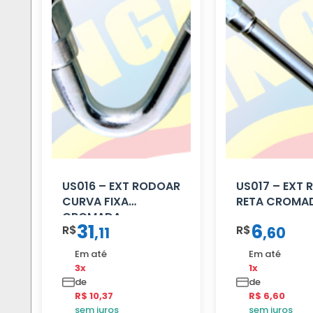
US016 – EXT RODOAR
US017 – EXT
CURVA FIXA
RETA CROMA
CROMADA
31
6
R$
R$
,
11
,
60
Em até
Em até
3x
1x
de
de
R$ 10,37
R$ 6,60
sem juros
sem juros