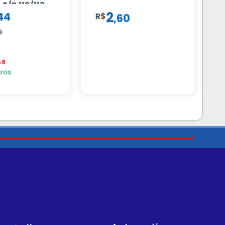
T/R 112/113
2
44
R$
,
60
é
48
uros