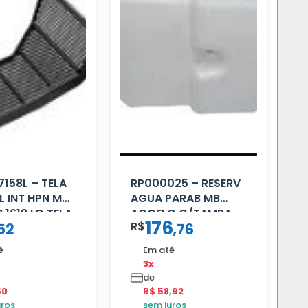
7158L – TELA
RP000025 – RESERV
L INT HPN MB
AGUA PARAB MB
 1618 LD TELA
ACCELO C/TAMPA
176
R$
52
,
76
é
Em até
3x
de
50
R$ 58,92
uros
sem juros