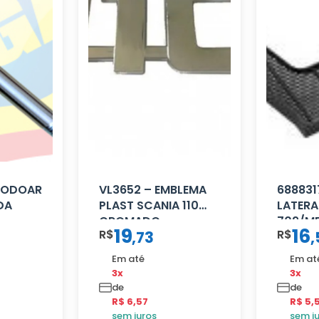
 RODOAR
VL3652 – EMBLEMA
688831
DA
PLAST SCANIA 110
LATERA
CROMADO
709/MB
19
16
R$
R$
,
73
,
Em até
Em at
3x
3x
de
de
R$ 6,57
R$ 5,
sem juros
sem j