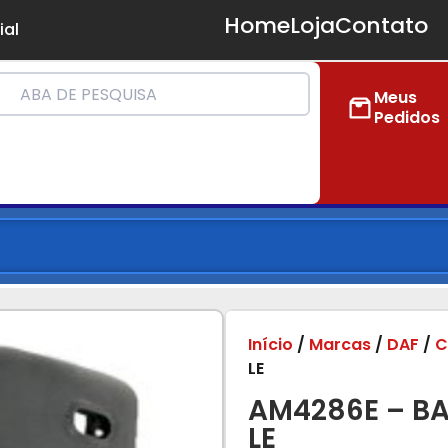
Home
Loja
Contato
ial
Meus
Pedidos
Início
/
Marcas
/
DAF
/
C
LE
AM4286E – B
LE