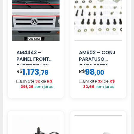
AM4443 –
AM602 – CONJ
PAINEL FRONTAL
PARAFUSO
SUPERIOR VW
CARA PRETA
1.173
98
R$
,
R$
,
78
00
DELIVERY
PARCIAL
Em até
3x
de
R$
Em até
3x
de
R$
391,26
sem juros
32,66
sem juros