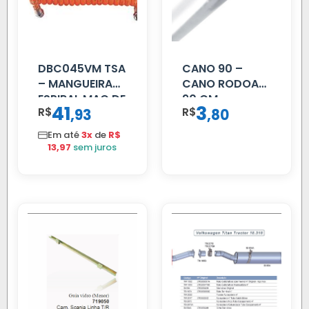
DBC045VM TSA
CANO 90 –
– MANGUEIRA
CANO RODOAR
ESPIRAL MAO DE
90 CM
41
3
R$
,
R$
,
93
80
AMIGO UNIV 16
MM 4.5MTS
Em até
3x
de
R$
VERMELHA
13,97
sem juros