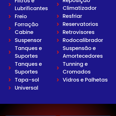
Reposição
Filtros e
Climatizador
Lubrificantes
Resfriar
Freio
Reservatorios
Forração
Cabine
Retrovisores
Suspensor
Rodocalibrador
Tanques e
Suspensão e
Suportes
Amortecedores
Tanques e
Tunning e
Suportes
Cromados
Tapa-sol
Vidros e Palhetas
Universal