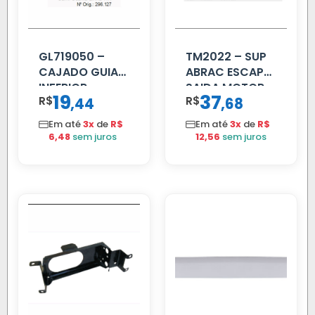
GL719050 –
TM2022 – SUP
CAJADO GUIA
ABRAC ESCAP
INFERIOR
SAIDA MOTOR
19
37
R$
,
R$
,
44
68
SCANIA T/R
VW TITAN
112/113 MENOR
Em até
3x
de
R$
Em até
3x
de
R$
6,48
sem juros
12,56
sem juros