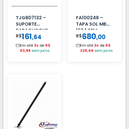
TJG807132 –
FA100248 –
SUPORTE
TAPA SOL MB
PARACHOQUE
1634 SEM
161
680
R$
,
R$
,
64
00
VW 12.170 LD
SUPORTE FIBRA
Em até
3x
de
R$
Em até
3x
de
R$
53,88
sem juros
226,66
sem juros