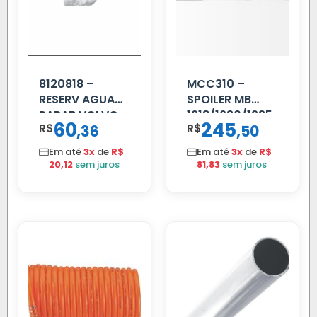
8120818 –
MCC310 –
RESERV AGUA
SPOILER MB
PARAB VOLVO
1618/1630/1935
60
245
R$
,
R$
,
36
50
EDC
02 FAR
Em até
3x
de
R$
Em até
3x
de
R$
20,12
sem juros
81,83
sem juros