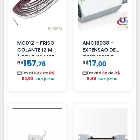
MC012 – FRISO
AMC18038 –
COLANTE 12 MM
EXTENSAO DE
( ROLO 20 MTS
CINEMATICO
157
17
R$
,
R$
,
76
00
)
40MM
Em até
3x
de
R$
Em até
3x
de
R$
52,58
sem juros
5,66
sem juros