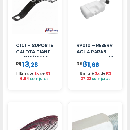
C101 – SUPORTE
RP010 – RESERV
CALOTA DIANT
AGUA PARAB
MB 1113/13.130
VOLVO NL AP 93
13
81
R$
,
R$
,
28
66
Em até
2x
de
R$
Em até
3x
de
R$
6,64
sem juros
27,22
sem juros