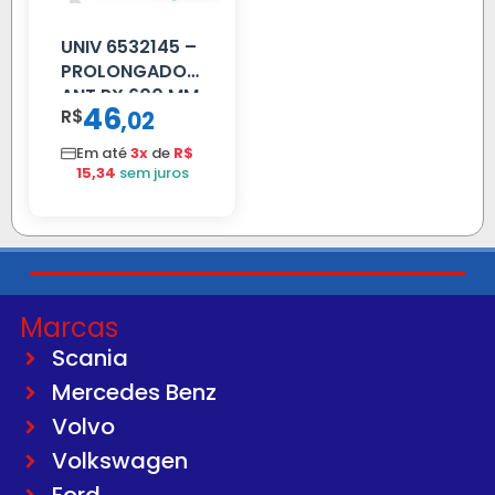
UNIV 6532145 –
PROLONGADOR
ANT PX 600 MM
46
R$
,
02
FIBRA PRETA
Em até
3x
de
R$
15,34
sem juros
Marcas
Scania
Mercedes Benz
Volvo
Volkswagen