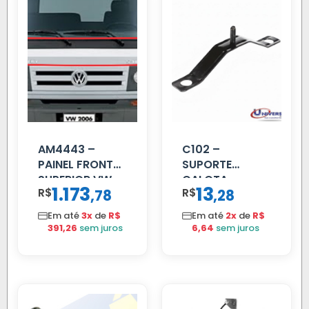
AM4443 –
C102 –
PAINEL FRONTAL
SUPORTE
SUPERIOR VW
CALOTA
1.173
13
R$
,
R$
,
78
28
DELIVERY
DIANTEIRA
RODA 10 FUROS
Em até
3x
de
R$
Em até
2x
de
R$
391,26
sem juros
6,64
sem juros