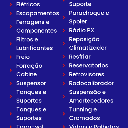
Suporte
Elétricos
Parachoque e
Escapamentos
Spoler
Ferragens e
Rádio PX
Componentes
Reposição
Filtros e
Climatizador
Lubrificantes
Resfriar
Freio
Reservatorios
Forração
Cabine
Retrovisores
Suspensor
Rodocalibrador
Tanques e
Suspensão e
Suportes
Amortecedores
Tanques e
Tunning e
Suportes
Cromados
Tapa-sol
Vidros e Palhetas