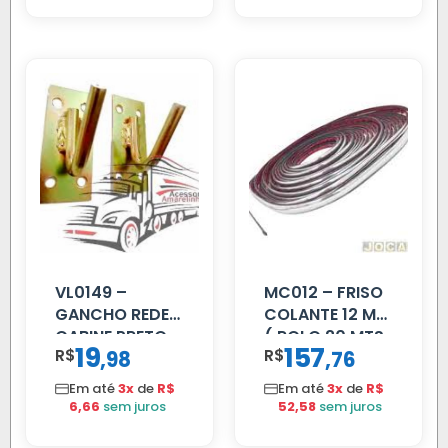
VL0149 –
MC012 – FRISO
GANCHO REDE
COLANTE 12 MM
CABINE PRETO
( ROLO 20 MTS
19
157
R$
,
R$
,
98
76
)
Em até
3x
de
R$
Em até
3x
de
R$
6,66
sem juros
52,58
sem juros