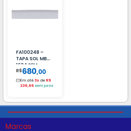
FA100248 –
TAPA SOL MB
1634 SEM
680
R$
,
00
SUPORTE FIBRA
Em até
3x
de
R$
226,66
sem juros
Marcas