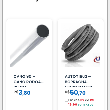
CANO 90 –
AUTOT1862 –
CANO RODOAR
BORRACHA
90 CM
VIDRO CANTO
3
50
R$
,
R$
,
80
70
VOLVO NL
80/88…
Em até
3x
de
R$
16,90
sem juros