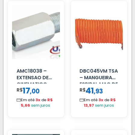
AMC18038 –
DBC045VM TSA
EXTENSAO DE
– MANGUEIRA
CINEMATICO
ESPIRAL MAO DE
17
41
R$
,
R$
,
00
93
40MM
AMIGO UNIV 16
MM 4.5MTS
Em até
3x
de
R$
Em até
3x
de
R$
VERMELHA
5,66
sem juros
13,97
sem juros