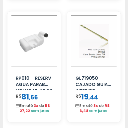
RP010 – RESERV
GL719050 –
AGUA PARAB
CAJADO GUIA
VOLVO NL AP 93
INFERIOR
81
19
R$
,
R$
,
66
44
SCANIA T/R
112/113 MENOR
Em até
3x
de
R$
Em até
3x
de
R$
27,22
sem juros
6,48
sem juros