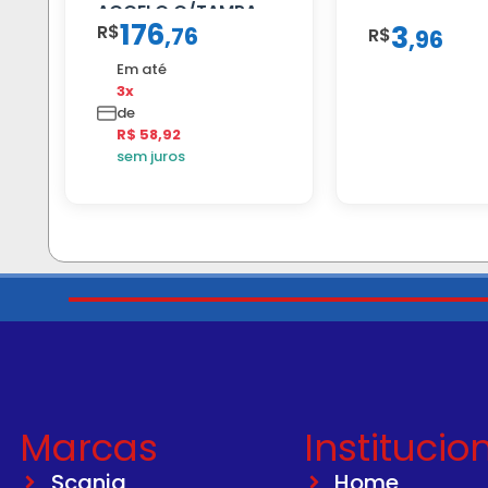
ACCELO C/TAMPA
176
3
R$
,
76
R$
,
96
Em até
3x
de
R$ 58,92
sem juros
Marcas
Institucio
Scania
Home