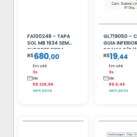
FA100248 – TAPA
GL719050 – 
SOL MB 1634 SEM
GUIA INFERIO
SUPORTE FIBRA
SCANIA T/R 11
680
19
R$
R$
,
00
,
44
MENOR
Em até
Em até
3x
3x
de
de
R$ 226,66
R$ 6,48
sem juros
sem juros