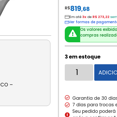
819
R$
,
68
Em até
3x
de
R$ 273,22
sem
Ver formas de pagament
Os valores exibido
compras realizada
3 em estoque
ADICI
ICO –
Garantia de 30 dias
7 dias para trocas
Seu pedido poderá s