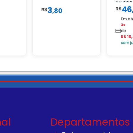
PX 600
46
3
R$
R$
PRETA
,
80
Em at
3x
de
R$ 15
sem j
nal
Departamentos