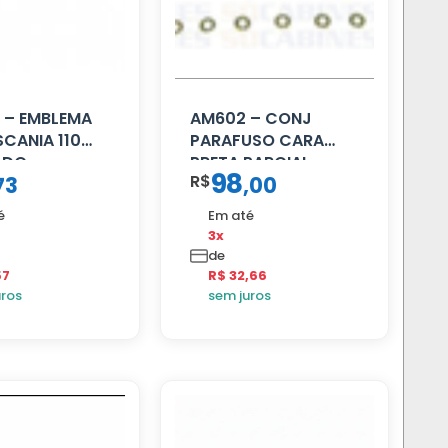
 – EMBLEMA
AM602 – CONJ
SCANIA 110
PARAFUSO CARA
ADO
PRETA PARCIAL
98
R$
73
,
00
é
Em até
3x
de
57
R$ 32,66
uros
sem juros