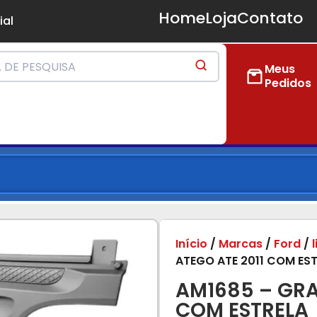
Home
Loja
Contato
ial
Meus
Pedidos
Início
/
Marcas
/
Ford
/
ATEGO ATE 2011 COM ES
AM1685 – GRA
COM ESTRELA