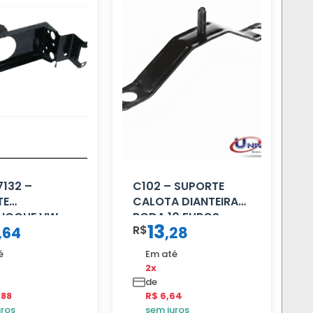
132 –
C102 – SUPORTE
TE
CALOTA DIANTEIRA
HOQUE VW
RODA 10 FUROS
13
R$
,
64
,
28
LD
é
Em até
2x
de
,88
R$ 6,64
uros
sem juros