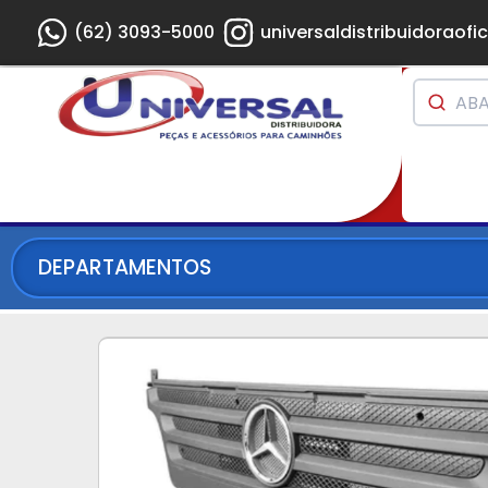
(62) 3093-5000
universaldistribuidoraofic
DEPARTAMENTOS