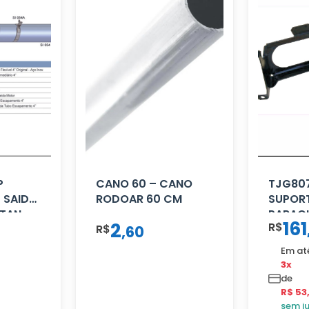
P
CANO 60 – CANO
TJG807
 SAIDA
RODOAR 60 CM
SUPOR
ITAN
PARAC
161
2
R$
R$
12.170 
,
60
Em at
3x
de
R$ 53
sem j