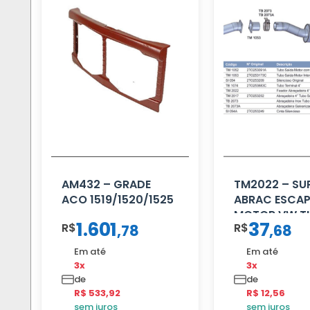
AM432 – GRADE
TM2022 – SU
ACO 1519/1520/1525
ABRAC ESCAP
MOTOR VW T
1.601
37
R$
R$
,
78
,
68
Em até
Em até
3x
3x
de
de
R$ 533,92
R$ 12,56
sem juros
sem juros