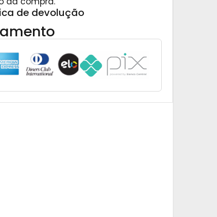
o da compra.
tica de devolução
gamento