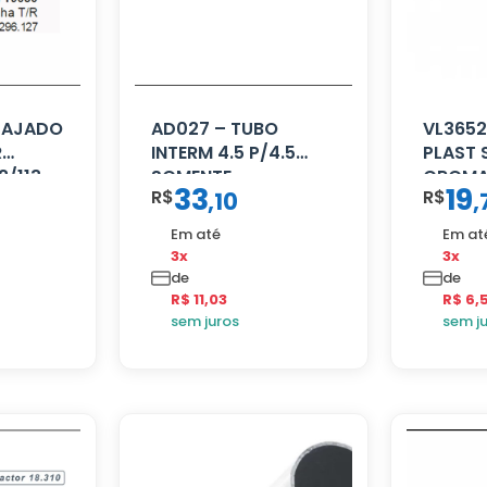
CAJADO
AD027 – TUBO
VL3652
R
INTERM 4.5 P/4.5
PLAST 
2/113
SOMENTE
CROM
33
19
R$
R$
,
10
,
PROLONGADOR
Em até
Em at
3x
3x
de
de
R$ 11,03
R$ 6,
sem juros
sem j