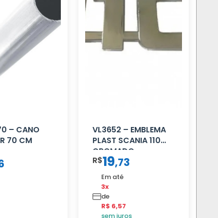
70 – CANO
VL3652 – EMBLEMA
R 70 CM
PLAST SCANIA 110
CROMADO
19
R$
,
73
6
Em até
3x
de
R$ 6,57
sem juros