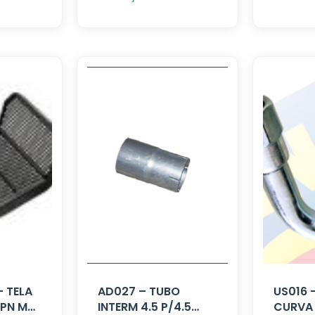
– TELA
AD027 – TUBO
US016 
HPN MB
INTERM 4.5 P/4.5
CURVA 