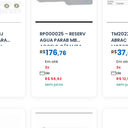
NJ
RP000025 – RESERV
TM2022
ARA
AGUA PARAB MB
ABRAC 
AL
ACCELO C/TAMPA
MOTOR
176
37
R$
R$
,
76
,
Em até
Em at
3x
3x
de
de
R$ 58,92
R$ 12
sem juros
sem j