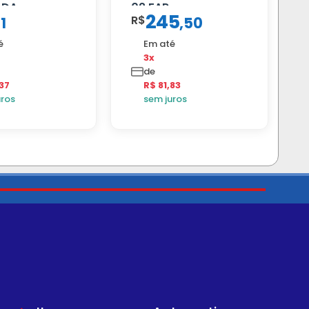
ADA
02 FAR
245
R$
11
,
50
é
Em até
3x
de
37
R$ 81,83
uros
sem juros