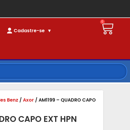
0
Cadastre-se
es Benz
/
Axor
/ AM1199 – QUADRO CAPO
DRO CAPO EXT HPN