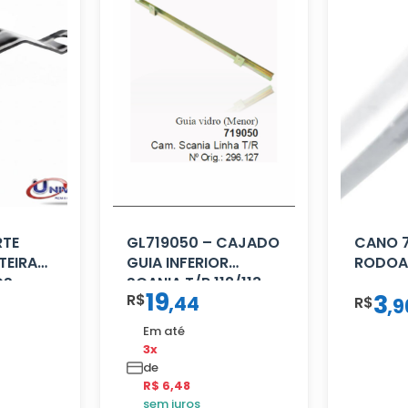
RTE
GL719050 – CAJADO
CANO 
TEIRA
GUIA INFERIOR
RODOA
OS
SCANIA T/R 112/113
19
3
R$
,
44
MENOR
R$
,
9
Em até
3x
de
R$ 6,48
sem juros