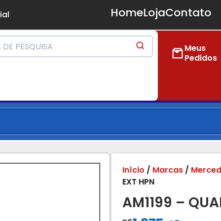
Home
Loja
Contato
ial
Meus
Pedidos
Início
/
Marcas
/
Merced
EXT HPN
AM1199 – QUA