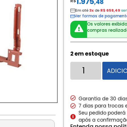
1.975
R$
,
48
Em até
3x
de
R$ 658,49
se
Ver formas de pagament
Os valores exibido
compras realizada
2 em estoque
ADICI
Garantia de 30 dias
7 dias para trocas
Seu pedido poderá s
após a confirmaçã
Entenda nossa polí