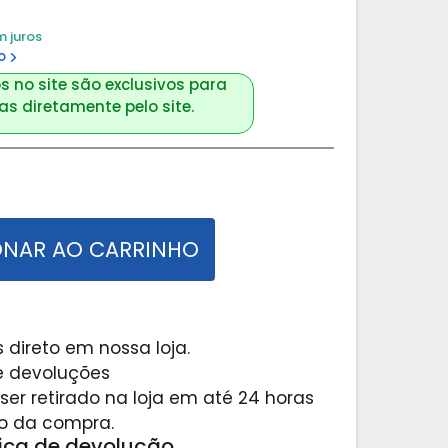
m juros
o
s no site são exclusivos para
s diretamente pelo site.
ONAR AO CARRINHO
 direto em nossa loja.
 e devoluções
er retirado na loja em até 24 horas
o da compra.
tica de devolução