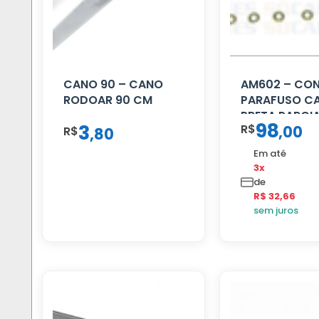
CANO 90 – CANO
AM602 – CO
RODOAR 90 CM
PARAFUSO C
PRETA PARCI
98
3
R$
,
00
R$
,
80
Em até
3x
de
R$ 32,66
sem juros