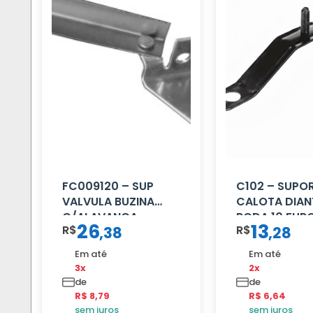
FC009120 – SUP
C102 – SUPO
VALVULA BUZINA
CALOTA DIAN
C/ALAVANCA
RODA 10 FUR
26
13
R$
R$
,
38
,
28
Em até
Em até
3x
2x
de
de
R$ 8,79
R$ 6,64
sem juros
sem juros