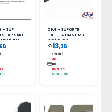
 – SUP
C101 – SUPORTE
ESCAP SAIDA
CALOTA DIANT MB
 VW TITAN
1113/13.130
13
R$
68
,
28
é
Em até
2x
de
,56
R$ 6,64
uros
sem juros