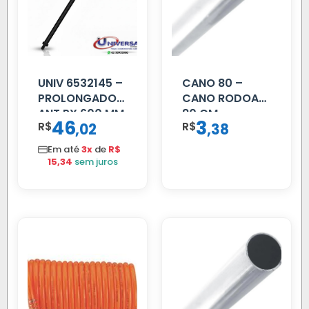
UNIV 6532145 –
CANO 80 –
PROLONGADOR
CANO RODOAR
ANT PX 600 MM
80 CM
46
3
R$
,
R$
,
02
38
FIBRA PRETA
Em até
3x
de
R$
15,34
sem juros