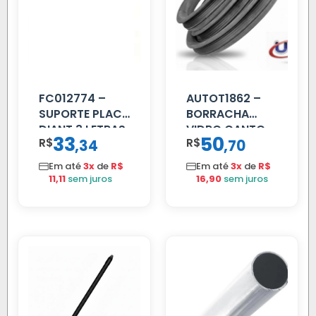
FC012774 –
AUTOT1862 –
SUPORTE PLACA
BORRACHA
DIANT 3 LETRAS
VIDRO CANTO
33
50
R$
,
R$
,
34
70
REFORCADO
VOLVO NL
80/88…
Em até
3x
de
R$
Em até
3x
de
R$
11,11
sem juros
16,90
sem juros