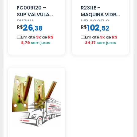
FC009120 –
R2311E –
SUP VALVULA
MAQUINA VIDRO
BUZINA
MB ACCELO
26
102
R$
,
R$
,
38
52
C/ALAVANCA
2002 ATE 2011
S/MOTOR LE
Em até
3x
de
R$
Em até
3x
de
R$
8,79
sem juros
34,17
sem juros