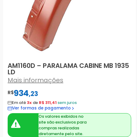
AM1160D – PARALAMA CABINE MB 1935
LD
Mais informações
934
R$
,
23
Em até
3x
de
R$ 311,41
sem juros
Ver formas de pagamento
Os valores exibidos no
site são exclusivos para
compras realizadas
diretamente pelo site.