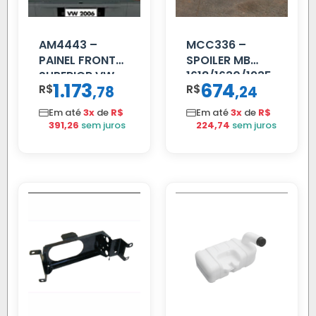
AM4443 –
MCC336 –
PAINEL FRONTAL
SPOILER MB
SUPERIOR VW
1618/1630/1935
1.173
674
R$
,
R$
,
78
24
DELIVERY
04 FAR
C/BIGOD
Em até
3x
de
R$
Em até
3x
de
R$
391,26
sem juros
224,74
sem juros