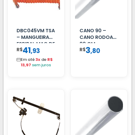
DBC045VM TSA
CANO 90 –
– MANGUEIRA
CANO RODOAR
ESPIRAL MAO DE
90 CM
41
3
R$
,
R$
,
93
80
AMIGO UNIV 16
MM 4.5MTS
Em até
3x
de
R$
VERMELHA
13,97
sem juros