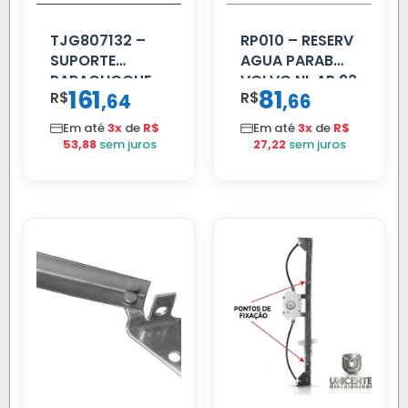
TJG807132 –
RP010 – RESERV
SUPORTE
AGUA PARAB
PARACHOQUE
VOLVO NL AP 93
161
81
R$
,
R$
,
64
66
VW 12.170 LD
Em até
3x
de
R$
Em até
3x
de
R$
53,88
sem juros
27,22
sem juros