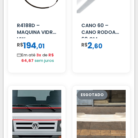
R4188D –
CANO 60 –
MAQUINA VIDRO
CANO RODOAR
VW
60 CM
194
2
R$
,
R$
,
01
60
CONSTELLATION
MANUAL LD
Em até
3x
de
R$
64,67
sem juros