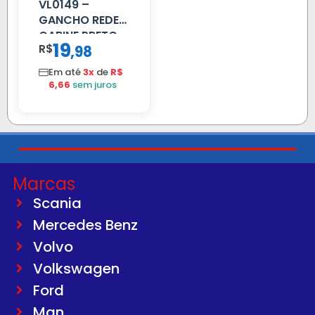
VL0149 –
GANCHO REDE
CABINE PRETO
19
R$
,
98
Em até
3x
de
R$
6,66
sem juros
Marcas
Scania
Mercedes Benz
Volvo
Volkswagen
Ford
Man