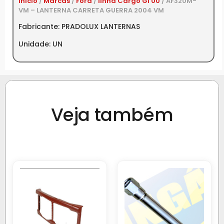
Início
/
Marcas
/
Ford
/
linha Cargo GI 00
/ AF320M-
VM – LANTERNA CARRETA GUERRA 2004 VM
Fabricante: PRADOLUX LANTERNAS
Unidade: UN
Veja também