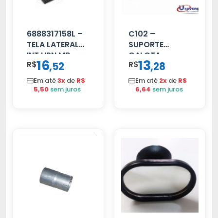
6888317158L –
C102 –
TELA LATERAL
SUPORTE
INT HPN MB
CALOTA
16
13
R$
,
R$
,
52
28
709/MB 1618 LD
DIANTEIRA
TELA
RODA 10 FUROS
Em até
3x
de
R$
Em até
2x
de
R$
5,50
sem juros
6,64
sem juros