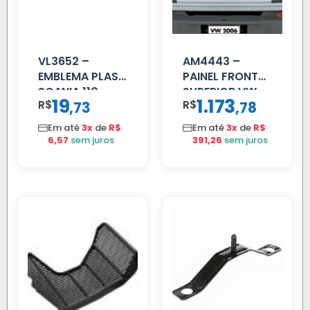
VL3652 –
AM4443 –
EMBLEMA PLAST
PAINEL FRONTAL
SCANIA 110
SUPERIOR VW
19
1.173
R$
,
R$
,
73
78
CROMADO
DELIVERY
Em até
3x
de
R$
Em até
3x
de
R$
6,57
sem juros
391,26
sem juros