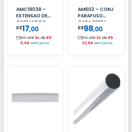
AMC18038 –
AM602 – CONJ
EXTENSAO DE
PARAFUSO
CINEMATICO
CARA PRETA
17
98
R$
,
R$
,
00
00
40MM
PARCIAL
Em até
3x
de
R$
Em até
3x
de
R$
5,66
sem juros
32,66
sem juros