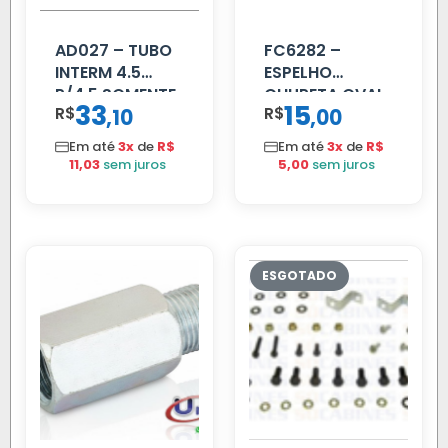
AD027 – TUBO
FC6282 –
INTERM 4.5
ESPELHO
P/4.5 SOMENTE
CHUPETA OVAL
33
15
R$
,
R$
,
10
00
PROLONGADOR
Em até
3x
de
R$
Em até
3x
de
R$
11,03
sem juros
5,00
sem juros