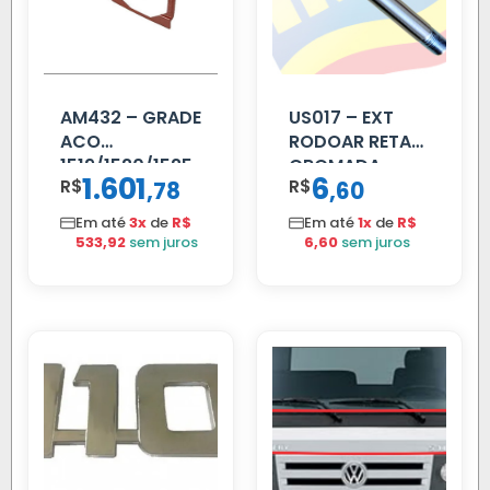
AM432 – GRADE
US017 – EXT
ACO
RODOAR RETA
1519/1520/1525
CROMADA
1.601
6
R$
,
R$
,
78
60
Em até
3x
de
R$
Em até
1x
de
R$
533,92
sem juros
6,60
sem juros