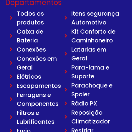
Departamentos
Todos os
Itens segurança
produtos
Automotivo
Caixa de
Kit Conforto de
Bateria
Caminhoneiro
Conexões
Latarias em
Geral
Conexões em
Geral
Para-lama e
Suporte
Elétricos
Parachoque e
Escapamentos
Spoler
Ferragens e
Rádio PX
Componentes
Reposição
Filtros e
Climatizador
Lubrificantes
Resfriar
Freio