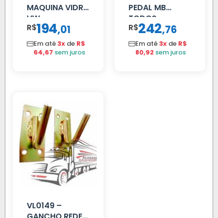
MAQUINA VIDRO
PEDAL MB
VW
TODOS
194
242
R$
,
R$
,
01
76
CONSTELLATION
MANUAL LD
Em até
3x
de
R$
Em até
3x
de
R$
64,67
sem juros
80,92
sem juros
VL0149 –
GANCHO REDE