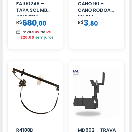
FA100248 –
CANO 90 –
TAPA SOL MB
CANO RODOAR
1634 SEM
90 CM
680
3
R$
,
R$
,
00
80
SUPORTE FIBRA
Em até
3x
de
R$
226,66
sem juros
R4188D –
MD602 – TRAVA