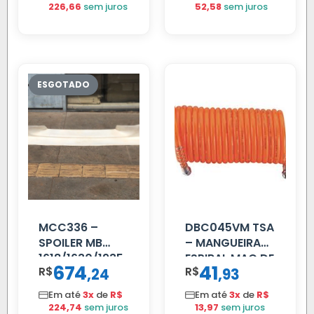
226,66
sem juros
52,58
sem juros
MCC336 –
DBC045VM TSA
SPOILER MB
– MANGUEIRA
1618/1630/1935
ESPIRAL MAO DE
674
41
R$
,
R$
,
24
93
04 FAR
AMIGO UNIV 16
C/BIGOD
MM 4.5MTS
Em até
3x
de
R$
Em até
3x
de
R$
VERMELHA
224,74
sem juros
13,97
sem juros