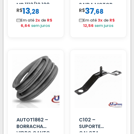
MB 1113/13.130
SAIDA MOTOR
13
37
R$
,
R$
,
28
68
VW TITAN
Em até
2x
de
R$
Em até
3x
de
R$
6,64
sem juros
12,56
sem juros
AUTOT1862 –
C102 –
BORRACHA
SUPORTE
VIDRO CANTO
CALOTA