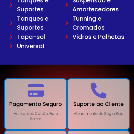
Tanques e
Suspensão e
Suportes
Amortecedores
Tanques e
Tunning e
Suportes
Cromados
Tapa-sol
Vidros e Palhetas
Universal
Pagamento Seguro
Suporte ao Cliente
Acietamos Cartão, Pix. e
Atendimento de Seg a Sab
Boleto