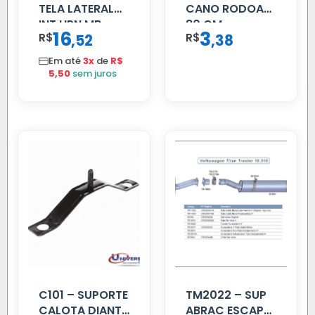
TELA LATERAL
CANO RODOAR
INT HPN MB
80 CM
16
3
R$
,
R$
,
52
38
709/MB 1618 LD
TELA
Em até
3x
de
R$
5,50
sem juros
C101 – SUPORTE
TM2022 – SUP
CALOTA DIANT
ABRAC ESCAP