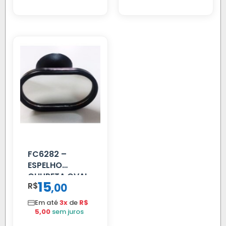
FC6282 –
ESPELHO
CHUPETA OVAL
15
R$
,
00
Em até
3x
de
R$
5,00
sem juros