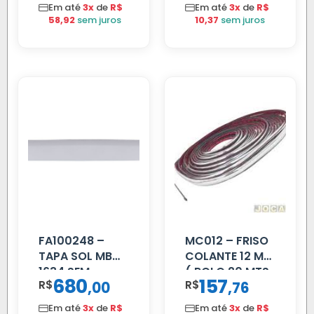
C/TAMPA
Em até
3x
de
R$
Em até
3x
de
R$
58,92
sem juros
10,37
sem juros
FA100248 –
MC012 – FRISO
TAPA SOL MB
COLANTE 12 MM
1634 SEM
( ROLO 20 MTS
680
157
R$
,
R$
,
00
76
SUPORTE FIBRA
)
Em até
3x
de
R$
Em até
3x
de
R$