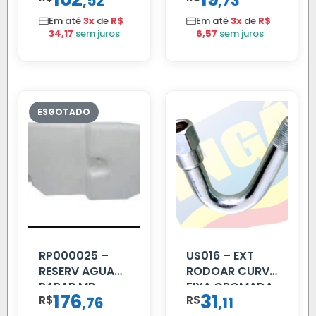
,
,
52
73
S/MOTOR LE
Em até
3x
de
R$
Em até
3x
de
R$
34,17
sem juros
6,57
sem juros
RP000025 –
US016 – EXT
RESERV AGUA
RODOAR CURVA
PARAB MB
FIXA CROMADA
176
31
R$
,
R$
,
76
11
ACCELO