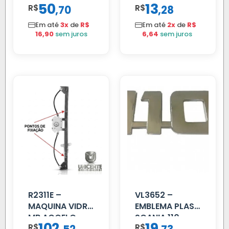
50
13
R$
,
R$
,
70
28
VOLVO NL
DIANTEIRA
80/88…
RODA 10 FUROS
Em até
3x
de
R$
Em até
2x
de
R$
16,90
sem juros
6,64
sem juros
R2311E –
VL3652 –
MAQUINA VIDRO
EMBLEMA PLAST
MB ACCELO
SCANIA 110
102
19
R$
R$
2002 ATE 2011
CROMADO