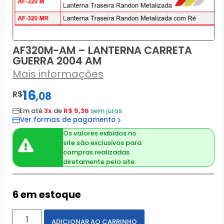
AF320M-AM – LANTERNA CARRETA
GUERRA 2004 AM
Mais informações
16
R$
,
08
Em até
3x
de
R$ 5,36
sem juros
Ver formas de pagamento
Os valores exibidos no
site são exclusivos para
compras realizadas
diretamente pelo site.
6 em estoque
ADICIONAR AO CARRINHO