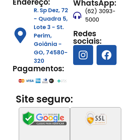
Endereço:
WhatsApp:
R. Sp Dez, 72
(62) 3093-
- Quadra 5,
5000
Lote 3 - St.
Redes
Perim,
sociais:
Goiânia -
GO, 74580-
320
Pagamentos:
Site seguro: