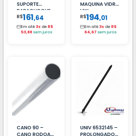
SUPORTE
MAQUINA VIDRO
PARACHOQUE
VW
161
194
R$
,
R$
,
64
01
VW 12.170 LD
CONSTELLATION
MANUAL LD
Em até
3x
de
R$
Em até
3x
de
R$
53,88
sem juros
64,67
sem juros
CANO 90 –
UNIV 6532145 –
CANO RODOAR
PROLONGADOR