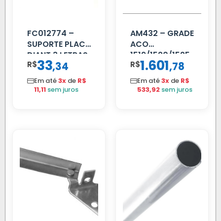
FC012774 –
AM432 – GRADE
SUPORTE PLACA
ACO
DIANT 3 LETRAS
1519/1520/1525
33
1.601
R$
,
R$
,
34
78
REFORCADO
Em até
3x
de
R$
Em até
3x
de
R$
11,11
sem juros
533,92
sem juros