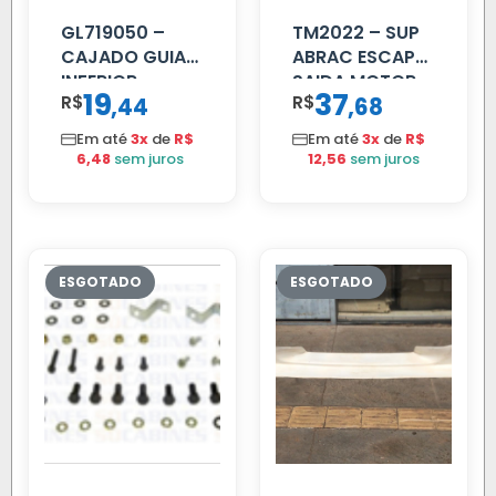
GL719050 –
TM2022 – SUP
CAJADO GUIA
ABRAC ESCAP
INFERIOR
SAIDA MOTOR
19
37
R$
,
R$
,
44
68
SCANIA T/R
VW TITAN
112/113 MENOR
Em até
3x
de
R$
Em até
3x
de
R$
6,48
sem juros
12,56
sem juros