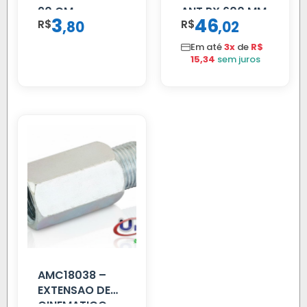
90 CM
ANT PX 600 MM
3
46
R$
,
R$
,
80
02
FIBRA PRETA
Em até
3x
de
R$
15,34
sem juros
AMC18038 –
EXTENSAO DE
CINEMATICO