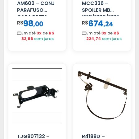
AM602 – CONJ
MCC336 –
PARAFUSO
SPOILER MB
CARA PRETA
1618/1630/1935
98
674
R$
,
R$
,
00
24
PARCIAL
04 FAR
C/BIGOD
Em até
3x
de
R$
Em até
3x
de
R$
32,66
sem juros
224,74
sem juros
TJG807132 –
R4188D –