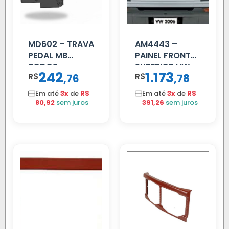
MD602 – TRAVA
AM4443 –
PEDAL MB
PAINEL FRONTAL
TODOS
SUPERIOR VW
242
1.173
R$
,
R$
,
76
78
DELIVERY
Em até
3x
de
R$
Em até
3x
de
R$
80,92
sem juros
391,26
sem juros