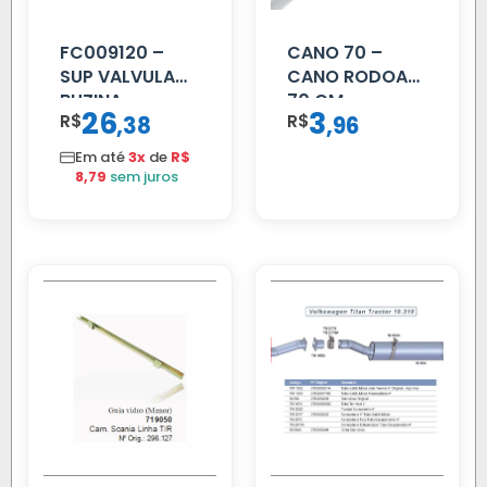
FC009120 –
CANO 70 –
SUP VALVULA
CANO RODOAR
BUZINA
70 CM
26
3
R$
,
R$
,
38
96
C/ALAVANCA
Em até
3x
de
R$
8,79
sem juros