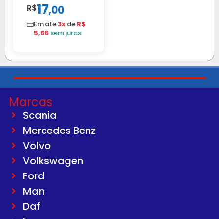
17
R$
,
00
40MM
Em até
3x
de
R$
5,66
sem juros
Marcas
Scania
Mercedes Benz
Volvo
Volkswagen
Ford
Man
Daf