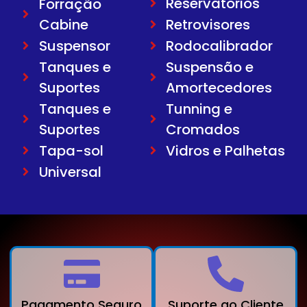
Reservatorios
Forração
Cabine
Retrovisores
Suspensor
Rodocalibrador
Tanques e
Suspensão e
Suportes
Amortecedores
Tanques e
Tunning e
Suportes
Cromados
Tapa-sol
Vidros e Palhetas
Universal
Pagamento Seguro
Suporte ao Cliente