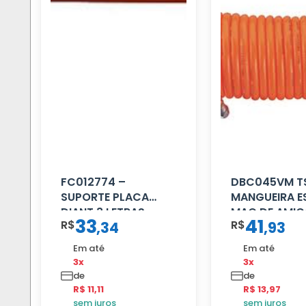
FC012774 –
DBC045VM T
SUPORTE PLACA
MANGUEIRA E
DIANT 3 LETRAS
MAO DE AMIG
33
41
R$
R$
,
34
,
93
REFORCADO
16 MM 4.5MT
VERMELHA
Em até
Em até
3x
3x
de
de
R$ 11,11
R$ 13,97
sem juros
sem juros