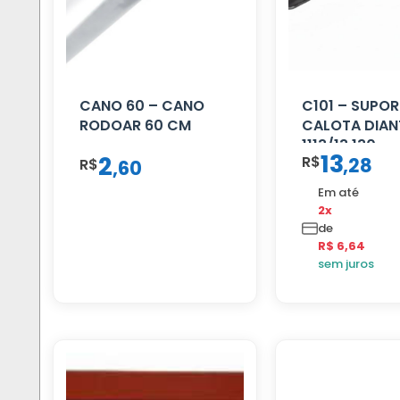
CANO 60 – CANO
C101 – SUPOR
RODOAR 60 CM
CALOTA DIAN
1113/13.130
13
2
R$
,
28
R$
,
60
Em até
2x
de
R$ 6,64
sem juros