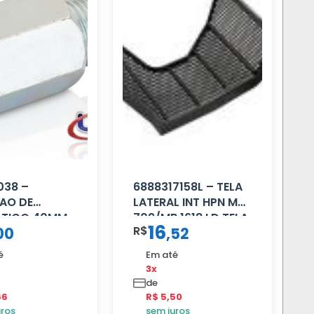
038 –
6888317158L – TELA
AO DE
LATERAL INT HPN MB
ATICO 40MM
709/MB 1618 LD TELA
16
R$
00
,
52
é
Em até
3x
de
66
R$ 5,50
uros
sem juros