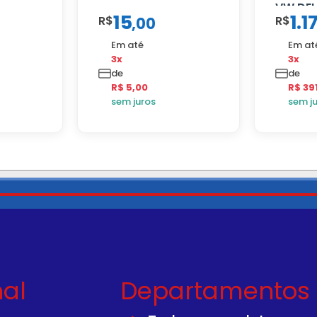
VW DEL
15
1.1
R$
R$
,
00
Em até
Em at
3x
3x
de
de
R$ 5,00
R$ 39
sem juros
sem j
nal
Departamentos