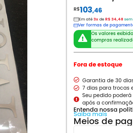
103
R$
,
46
Em até
3x
de
R$ 34,48
sem 
Ver formas de pagament
Os valores exibido
compras realizada
Fora de estoque
Garantia de 30 dias
7 dias para trocas
Seu pedido poderá s
após a confirmaçã
Entenda nossa polí
Saiba mais
Meios de pa