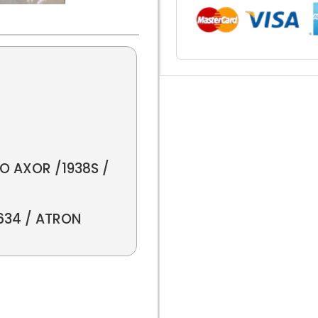
O AXOR /1938S /
1634 / ATRON