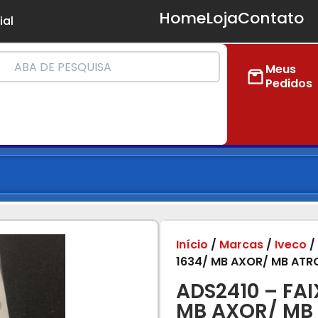
Home
Loja
Contato
ial
Meus
Pedidos
Início
/
Marcas
/
Iveco
1634/ MB AXOR/ MB AT
ADS2410 – FAI
MB AXOR/ MB