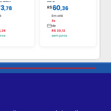
IVERY
EDC
73
60
R$
,
78
,
36
é
Em até
3x
de
1,26
R$ 20,12
uros
sem juros