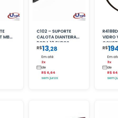
TE
C102 – SUPORTE
R4188D
T MB
CALOTA DIANTEIRA
VIDRO
RODA 10 FUROS
CONST
13
19
R$
R$
,
28
MANUA
Em até
Em at
2x
3x
de
de
R$ 6,64
R$ 64
sem juros
sem j