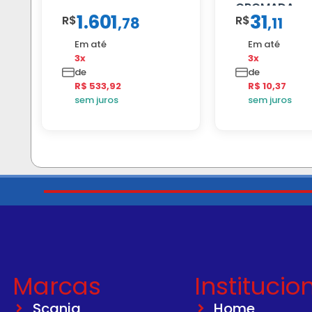
CROMADA
1.601
31
R$
R$
,
78
,
11
Em até
Em até
3x
3x
de
de
R$ 533,92
R$ 10,37
sem juros
sem juros
Marcas
Institucio
Scania
Home