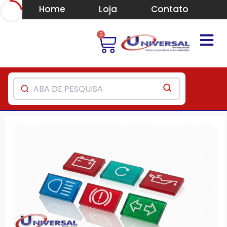
Home
Loja
Contato
0