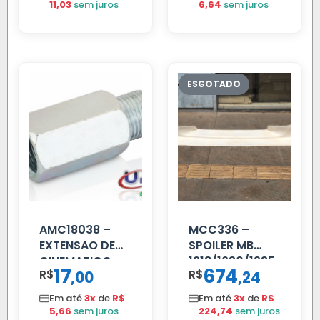
11,03
sem juros
6,64
sem juros
AMC18038 –
MCC336 –
EXTENSAO DE
SPOILER MB
CINEMATICO
1618/1630/1935
17
674
R$
,
R$
,
00
24
40MM
04 FAR
C/BIGOD
Em até
3x
de
R$
Em até
3x
de
R$
5,66
sem juros
224,74
sem juros