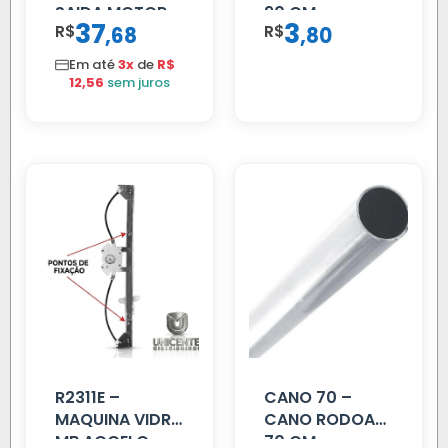
SAIDA MOTOR
90 CM
37
3
R$
,
R$
,
68
80
VW TITAN
Em até
3x
de
R$
12,56
sem juros
R2311E –
CANO 70 –
MAQUINA VIDRO
CANO RODOAR
MB ACCELO
70 CM