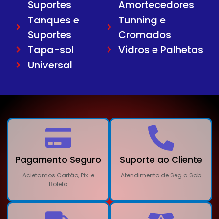
Suportes
Amortecedores
Tanques e
Tunning e
Suportes
Cromados
Tapa-sol
Vidros e Palhetas
Universal
Pagamento Seguro
Suporte ao Cliente
Acietamos Cartão, Pix. e
Atendimento de Seg a Sab
Boleto