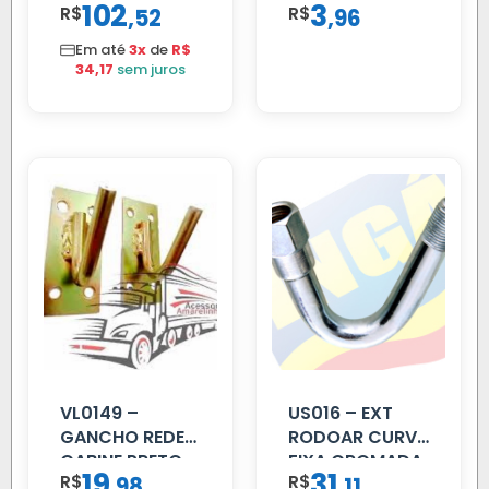
102
3
R$
,
R$
,
52
96
2002 ATE 2011
S/MOTOR LE
Em até
3x
de
R$
34,17
sem juros
VL0149 –
US016 – EXT
GANCHO REDE
RODOAR CURVA
CABINE PRETO
FIXA CROMADA
19
31
R$
,
R$
,
98
11