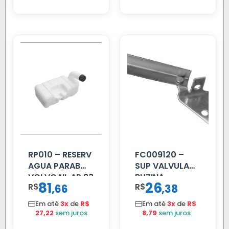
RP010 – RESERV
FC009120 –
AGUA PARAB
SUP VALVULA
VOLVO NL AP 93
BUZINA
81
26
R$
,
R$
,
66
38
C/ALAVANCA
Em até
3x
de
R$
Em até
3x
de
R$
27,22
sem juros
8,79
sem juros