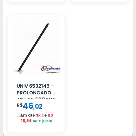
UNIV 6532145 –
PROLONGADOR
ANT PX 600 MM
46
R$
,
02
FIBRA PRETA
Em até
3x
de
R$
15,34
sem juros