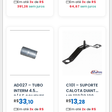
Em até
3x
de
R$
Em até
3x
de
R$
391,26
sem juros
64,67
sem juros
AD027 – TUBO
C101 – SUPORTE
INTERM 4.5
CALOTA DIANT
P/4.5 SOMENTE
MB 1113/13.130
33
13
R$
,
R$
,
10
28
PROLONGADOR
Em até
3x
de
R$
Em até
2x
de
R$