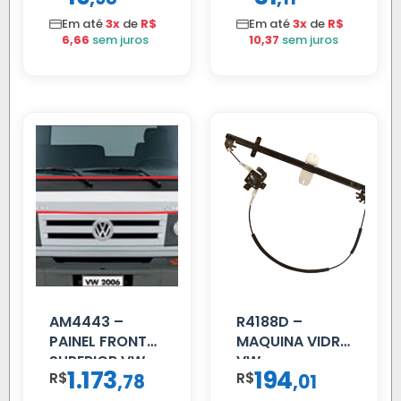
Em até
3x
de
R$
Em até
3x
de
R$
6,66
sem juros
10,37
sem juros
AM4443 –
R4188D –
PAINEL FRONTAL
MAQUINA VIDRO
SUPERIOR VW
VW
1.173
194
R$
,
R$
,
78
01
DELIVERY
CONSTELLATION
MANUAL LD