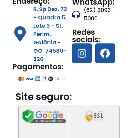
Endereço:
WhatsApp:
R. Sp Dez, 72
(62) 3093-
- Quadra 5,
5000
Lote 3 - St.
Redes
Perim,
sociais:
Goiânia -
GO, 74580-
320
Pagamentos:
Site seguro: