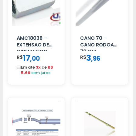
AMC18038 –
CANO 70 –
EXTENSAO DE
CANO RODOAR
CINEMATICO
70 CM
17
3
R$
,
R$
,
00
96
40MM
Em até
3x
de
R$
5,66
sem juros