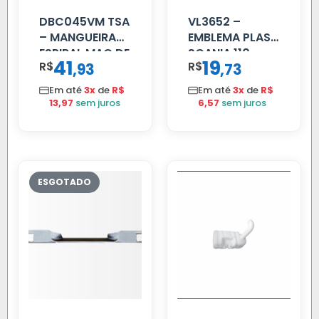
DBC045VM TSA
VL3652 –
– MANGUEIRA
EMBLEMA PLAST
ESPIRAL MAO DE
SCANIA 110
41
19
R$
,
R$
,
93
73
AMIGO UNIV 16
CROMADO
MM 4.5MTS
Em até
3x
de
R$
Em até
3x
de
R$
VERMELHA
13,97
sem juros
6,57
sem juros