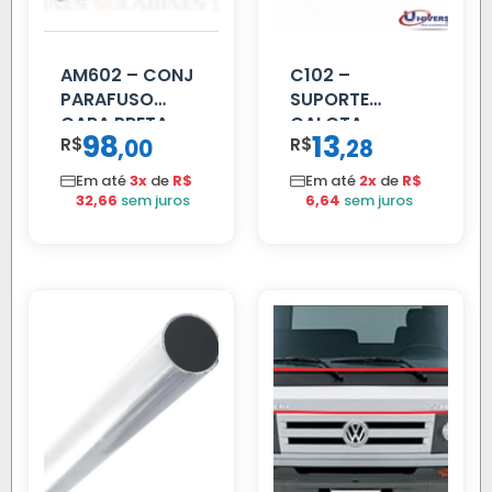
AM602 – CONJ
C102 –
PARAFUSO
SUPORTE
CARA PRETA
CALOTA
98
13
R$
,
R$
,
00
28
PARCIAL
DIANTEIRA
RODA 10 FUROS
Em até
3x
de
R$
Em até
2x
de
R$
32,66
sem juros
6,64
sem juros