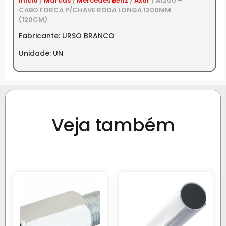
Início
/
Marcas
/
Mercedes Benz
/
Axor
/ A1200 –
CABO FORCA P/CHAVE RODA LONGA 1200MM
(120CM)
Fabricante: URSO BRANCO
Unidade: UN
Veja também