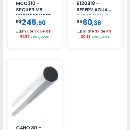
MCC310 –
8120818 –
SPOILER MB
RESERV AGUA
1618/1630/1935
PARAB VOLVO
245
60
R$
,
R$
,
50
36
02 FAR
EDC
Em até
3x
de
R$
Em até
3x
de
R$
81,83
sem juros
20,12
sem juros
CANO 80 –