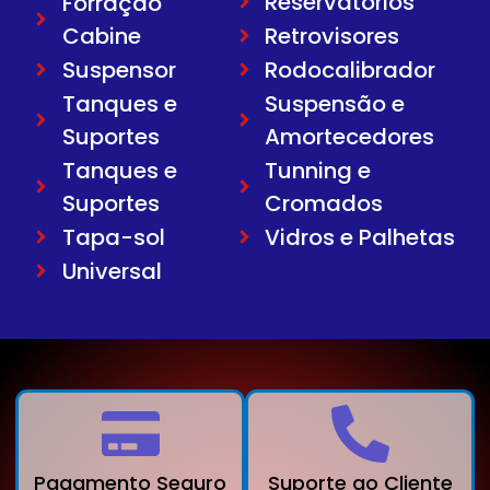
Reservatorios
Forração
Cabine
Retrovisores
Suspensor
Rodocalibrador
Tanques e
Suspensão e
Suportes
Amortecedores
Tanques e
Tunning e
Suportes
Cromados
Tapa-sol
Vidros e Palhetas
Universal
Pagamento Seguro
Suporte ao Cliente