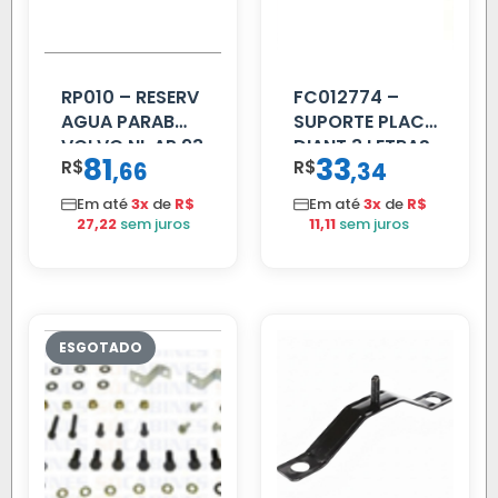
RP010 – RESERV
FC012774 –
AGUA PARAB
SUPORTE PLACA
VOLVO NL AP 93
DIANT 3 LETRAS
81
33
R$
,
R$
,
66
34
REFORCADO
Em até
3x
de
R$
Em até
3x
de
R$
27,22
sem juros
11,11
sem juros