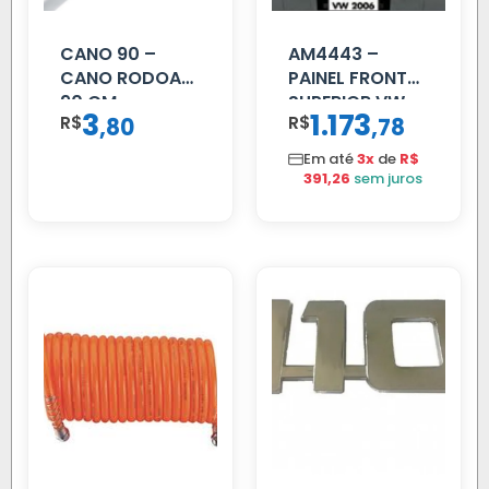
CANO 90 –
AM4443 –
CANO RODOAR
PAINEL FRONTAL
90 CM
SUPERIOR VW
3
1.173
R$
,
R$
,
80
78
DELIVERY
Em até
3x
de
R$
391,26
sem juros