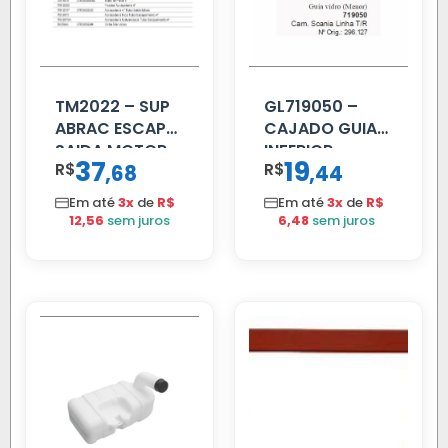
TM2022 – SUP
GL719050 –
ABRAC ESCAP
CAJADO GUIA
SAIDA MOTOR
INFERIOR
37
19
R$
,
R$
,
68
44
VW TITAN
SCANIA T/R
112/113 MENOR
Em até
3x
de
R$
Em até
3x
de
R$
12,56
sem juros
6,48
sem juros