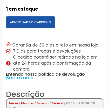
1 em estoque
ADICIONAR AO CARRINHO
Garantia de 30 dias direto em nossa loja.
7 Dias para trocas e devoluções
O pedido poderá ser retirado na loja em
até 24 horas após a confirmação da
compra.
Entenda nossa política de devolução
Saiba mais
Descrição
Início
/
Marcas
/
Scania
/
Série 4
/ 6906 – REP SINCR
I E RE