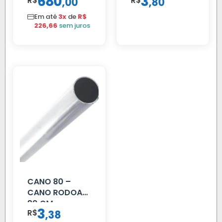
680
3
R$
,
R$
,
00
80
SUPORTE FIBRA
Em até
3x
de
R$
226,66
sem juros
CANO 80 –
CANO RODOAR
80 CM
3
R$
,
38