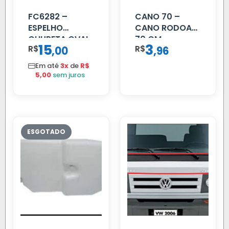
FC6282 –
CANO 70 –
ESPELHO
CANO RODOAR
CHUPETA OVAL
70 CM
15
3
R$
,
R$
,
00
96
Em até
3x
de
R$
5,00
sem juros