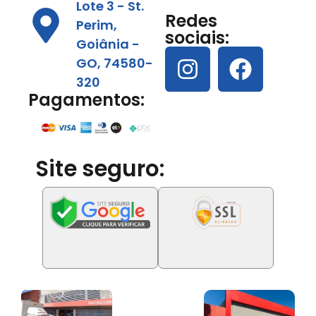
Lote 3 - St.
Redes
Perim,
sociais:
Goiânia -
GO, 74580-
320
Pagamentos:
Site seguro: