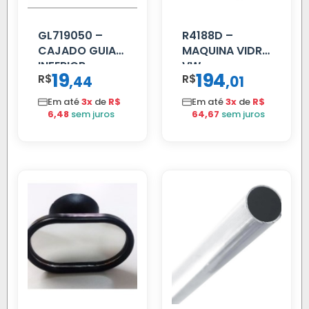
GL719050 –
R4188D –
CAJADO GUIA
MAQUINA VIDRO
INFERIOR
VW
19
194
R$
,
R$
,
44
01
SCANIA T/R
CONSTELLATION
112/113 MENOR
MANUAL LD
Em até
3x
de
R$
Em até
3x
de
R$
6,48
sem juros
64,67
sem juros