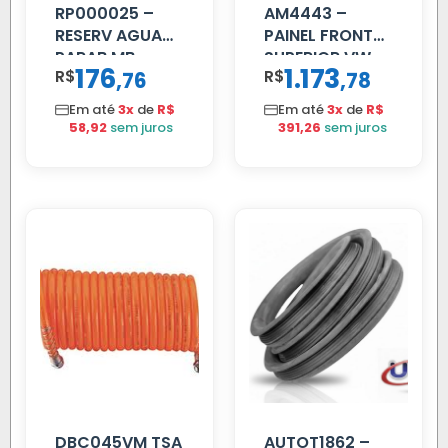
RP000025 –
AM4443 –
RESERV AGUA
PAINEL FRONTAL
PARAB MB
SUPERIOR VW
176
1.173
R$
,
R$
,
76
78
ACCELO
DELIVERY
C/TAMPA
Em até
3x
de
R$
Em até
3x
de
R$
58,92
sem juros
391,26
sem juros
DBC045VM TSA
AUTOT1862 –