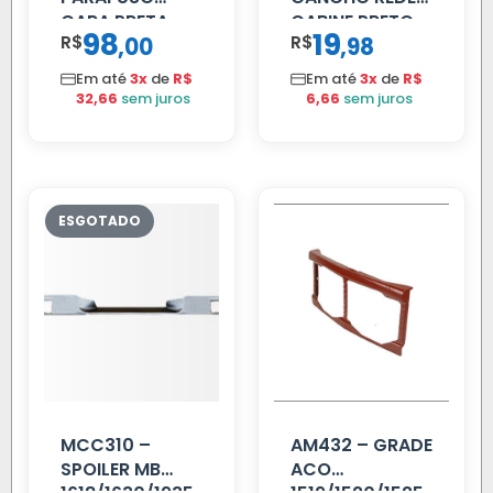
CARA PRETA
CABINE PRETO
98
19
R$
,
R$
,
00
98
PARCIAL
Em até
3x
de
R$
Em até
3x
de
R$
32,66
sem juros
6,66
sem juros
MCC310 –
AM432 – GRADE
SPOILER MB
ACO