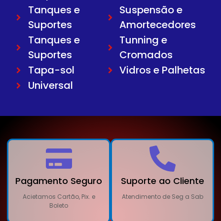
Tanques e
Suspensão e
Suportes
Amortecedores
Tanques e
Tunning e
Suportes
Cromados
Tapa-sol
Vidros e Palhetas
Universal
Pagamento Seguro
Suporte ao Cliente
Acietamos Cartão, Pix. e
Atendimento de Seg a Sab
Boleto