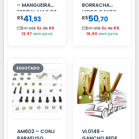
– MANGUEIRA
BORRACHA
ESPIRAL MAO DE
VIDRO CANTO
41
50
R$
,
R$
,
93
70
AMIGO UNIV 16
VOLVO NL
MM 4.5MTS
80/88…
Em até
3x
de
R$
Em até
3x
de
R$
VERMELHA
13,97
sem juros
16,90
sem juros
AM602 – CONJ
VL0149 –
PARAFUSO
GANCHO REDE