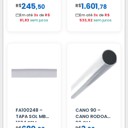
1618/1630/1935
1519/1520/1525
245
1.601
R$
,
R$
,
50
78
02 FAR
Em até
3x
de
R$
Em até
3x
de
R$
81,83
sem juros
533,92
sem juros
FA100248 –
CANO 90 –
TAPA SOL MB
CANO RODOAR
1634 SEM
90 CM