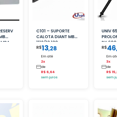
RESERV
C101 – SUPORTE
UNIV 6
 MB
CALOTA DIANT MB
PROLO
AMPA
1113/13.130
PX 600
13
46
R$
R$
,
28
PRETA
Em até
Em at
2x
3x
de
de
R$ 6,64
R$ 15
sem juros
sem j