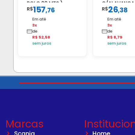
ROLO 20 MTS )
C/ALAVANCA
157
26
R$
R$
,
76
,
38
Em até
Em até
3x
3x
de
de
R$ 52,58
R$ 8,79
sem juros
sem juros
Marcas
Institucio
Scania
Home