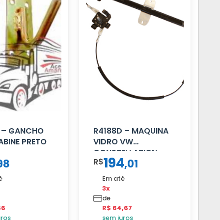
 – GANCHO
R4188D – MAQUINA
ABINE PRETO
VIDRO VW
CONSTELLATION
194
R$
98
,
01
MANUAL LD
é
Em até
3x
de
66
R$ 64,67
uros
sem juros