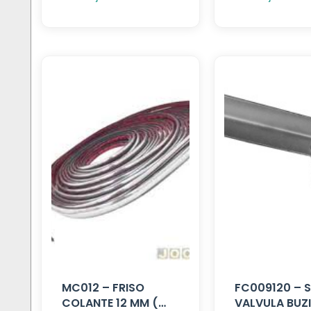
MC012 – FRISO
FC009120 – 
COLANTE 12 MM (
VALVULA BUZ