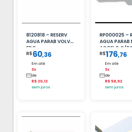
8120818 – RESERV
RP000025 – 
AGUA PARAB VOLVO
AGUA PARAB
EDC
ACCELO C/T
60
176
R$
R$
,
36
,
76
Em até
Em até
3x
3x
de
de
R$ 20,12
R$ 58,92
sem juros
sem juros