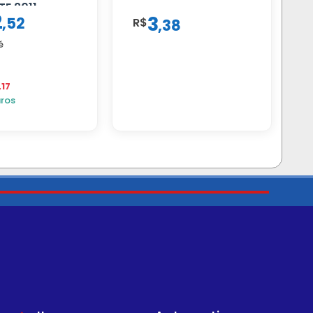
TE 2011
2
3
,
52
R LE
R$
,
38
é
,17
uros