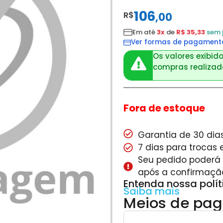
106
R$
,
00
Em até
3x
de
R$ 35,33
sem 
Ver formas de pagament
Os valores exibido
compras realizada
Fora de estoque
Garantia de 30 dias
7 dias para trocas
Seu pedido poderá s
após a confirmaçã
Entenda nossa polí
Saiba mais
Meios de pa