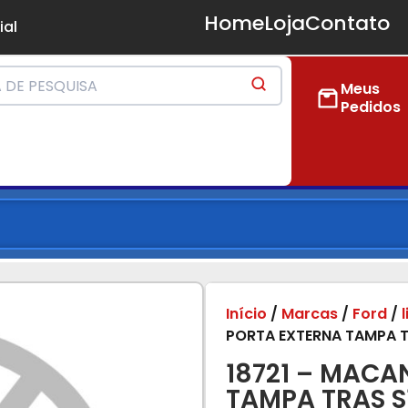
Home
Loja
Contato
ial
Meus
Pedidos
Início
/
Marcas
/
Ford
/
PORTA EXTERNA TAMPA TR
18721 – MACA
TAMPA TRAS S1