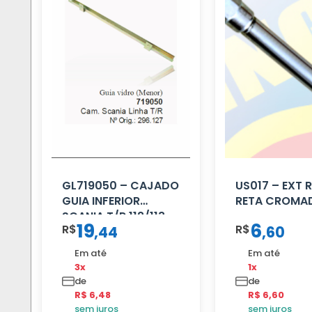
GL719050 – CAJADO
US017 – EXT
GUIA INFERIOR
RETA CROMA
SCANIA T/R 112/113
19
6
R$
R$
,
44
,
60
MENOR
Em até
Em até
3x
1x
de
de
R$ 6,48
R$ 6,60
sem juros
sem juros