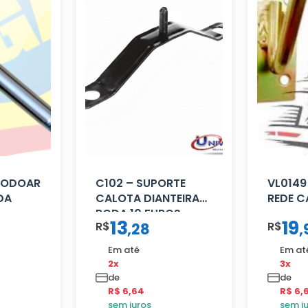
 RODOAR
C102 – SUPORTE
VL0149
DA
CALOTA DIANTEIRA
REDE C
RODA 10 FUROS
13
19
R$
R$
,
28
,
Em até
Em at
2x
3x
de
de
R$ 6,64
R$ 6,
sem juros
sem j