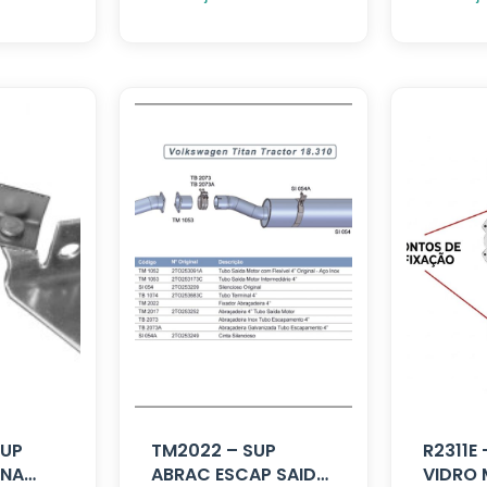
SUP
TM2022 – SUP
R2311E
INA
ABRAC ESCAP SAIDA
VIDRO 