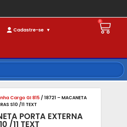
0
Cadastre-se
linha Cargo GI 815
/ 18721 – MACANETA
AS S10 /11 TEXT
NETA PORTA EXTERNA
0 /11 TEXT