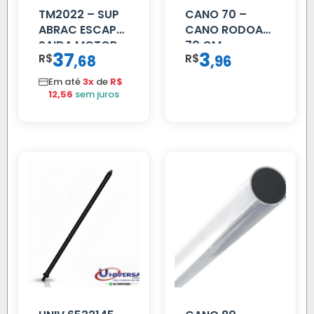
TM2022 – SUP
CANO 70 –
ABRAC ESCAP
CANO RODOAR
SAIDA MOTOR
70 CM
37
3
R$
,
R$
,
68
96
VW TITAN
Em até
3x
de
R$
12,56
sem juros