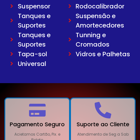
Suspensor
Rodocalibrador
Tanques e
Suspensão e
Suportes
Amortecedores
Tanques e
Tunning e
Suportes
Cromados
Tapa-sol
Vidros e Palhetas
Universal
Pagamento Seguro
Suporte ao Cliente
Acietamos Cartão, Pix. e
Atendimento de Seg a Sab
Boleto