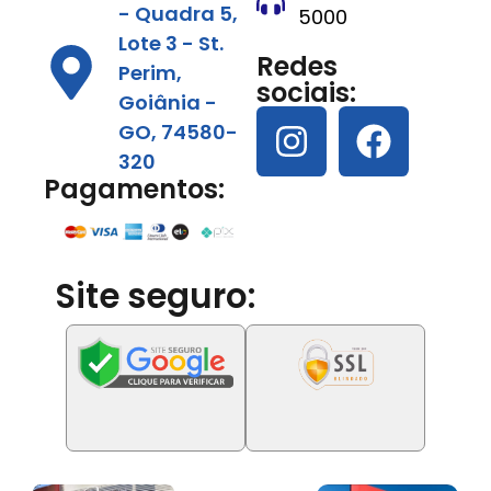
- Quadra 5,
5000
Lote 3 - St.
Redes
Perim,
sociais:
Goiânia -
GO, 74580-
320
Pagamentos:
Site seguro: