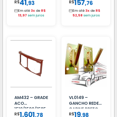
41
157
R$
,
R$
,
93
76
AMIGO UNIV 16
)
MM 4.5MTS
Em até
3x
de
R$
Em até
3x
de
R$
VERMELHA
13,97
sem juros
52,58
sem juros
AM432 – GRADE
VL0149 –
ACO
GANCHO REDE
1519/1520/1525
CABINE PRETO
1.601
19
R$
,
R$
,
78
98