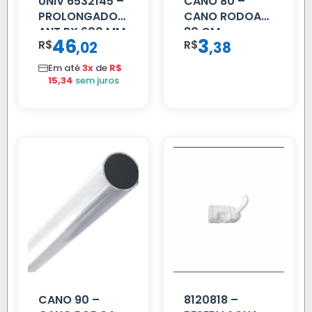
UNIV 6532145 –
CANO 80 –
PROLONGADOR
CANO RODOAR
ANT PX 600 MM
80 CM
46
3
R$
,
R$
,
02
38
FIBRA PRETA
Em até
3x
de
R$
15,34
sem juros
CANO 90 –
8120818 –