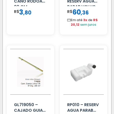
CANO RODOAR
RESERV AGUA
90 CM
PARAB VOLVO
3
60
R$
,
R$
,
80
36
EDC
Em até
3x
de
R$
20,12
sem juros
GL719050 –
RP010 – RESERV
CAJADO GUIA
AGUA PARAB