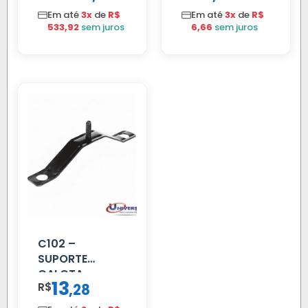
Em até
3x
de
R$
Em até
3x
de
R$
533,92
sem juros
6,66
sem juros
C102 –
SUPORTE
CALOTA
13
R$
,
28
DIANTEIRA
RODA 10 FUROS