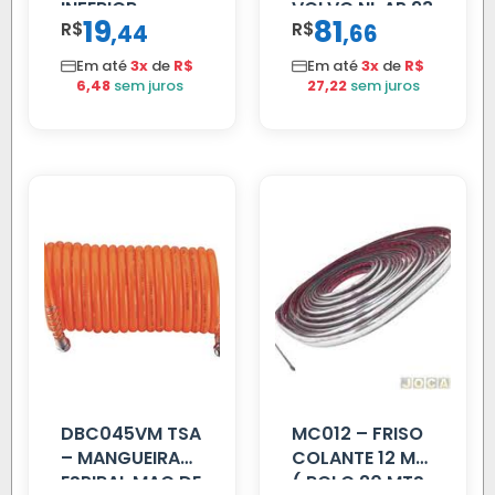
INFERIOR
VOLVO NL AP 93
19
81
R$
,
R$
,
44
66
SCANIA T/R
112/113 MENOR
Em até
3x
de
R$
Em até
3x
de
R$
6,48
sem juros
27,22
sem juros
DBC045VM TSA
MC012 – FRISO
– MANGUEIRA
COLANTE 12 MM
ESPIRAL MAO DE
( ROLO 20 MTS