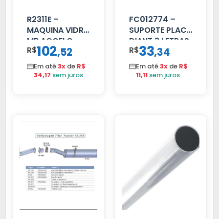
R2311E –
FC012774 –
MAQUINA VIDRO
SUPORTE PLACA
MB ACCELO
DIANT 3 LETRAS
102
33
R$
,
R$
,
52
34
2002 ATE 2011
REFORCADO
S/MOTOR LE
Em até
3x
de
R$
Em até
3x
de
R$
34,17
sem juros
11,11
sem juros