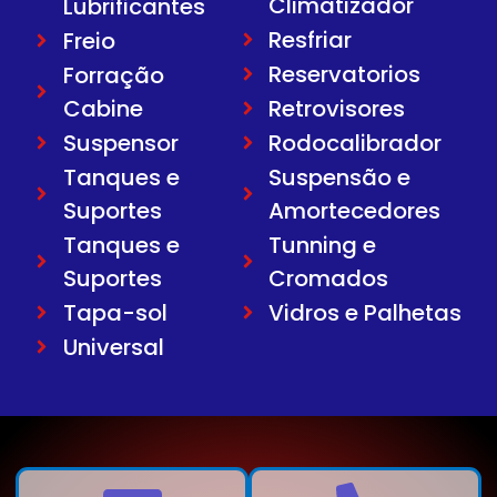
Climatizador
Lubrificantes
Resfriar
Freio
Reservatorios
Forração
Cabine
Retrovisores
Suspensor
Rodocalibrador
Tanques e
Suspensão e
Suportes
Amortecedores
Tanques e
Tunning e
Suportes
Cromados
Tapa-sol
Vidros e Palhetas
Universal