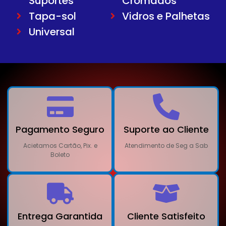
Suportes
Cromados
Tapa-sol
Vidros e Palhetas
Universal
Pagamento Seguro
Suporte ao Cliente
Acietamos Cartão, Pix. e
Atendimento de Seg a Sab
Boleto
Entrega Garantida
Cliente Satisfeito