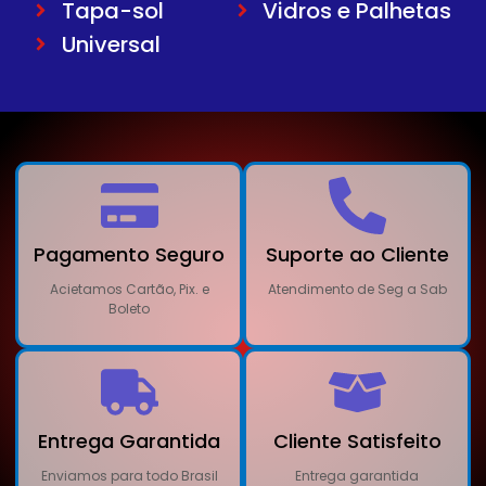
Tapa-sol
Vidros e Palhetas
Universal
Pagamento Seguro
Suporte ao Cliente
Acietamos Cartão, Pix. e
Atendimento de Seg a Sab
Boleto
Entrega Garantida
Cliente Satisfeito
Enviamos para todo Brasil
Entrega garantida