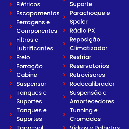
Suporte
Elétricos
Parachoque e
Escapamentos
Spoler
Ferragens e
Rádio PX
Componentes
Reposição
Filtros e
Climatizador
Lubrificantes
Resfriar
Freio
Reservatorios
Forração
Cabine
Retrovisores
Suspensor
Rodocalibrador
Tanques e
Suspensão e
Suportes
Amortecedores
Tanques e
Tunning e
Suportes
Cromados
Tapa-sol
Vidros e Palhetas