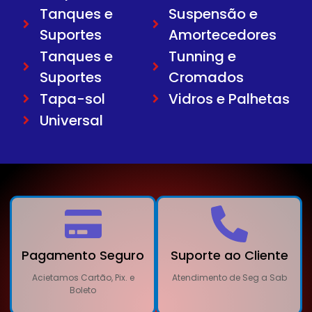
Tanques e
Suspensão e
Suportes
Amortecedores
Tanques e
Tunning e
Suportes
Cromados
Tapa-sol
Vidros e Palhetas
Universal
Pagamento Seguro
Suporte ao Cliente
Acietamos Cartão, Pix. e
Atendimento de Seg a Sab
Boleto