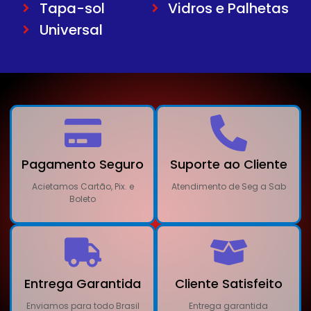
Tapa-sol
Vidros e Palhetas
Universal
Pagamento Seguro
Suporte ao Cliente
Acietamos Cartão, Pix. e
Atendimento de Seg a Sab
Boleto
Entrega Garantida
Cliente Satisfeito
Enviamos para todo Brasil
Entrega garantida